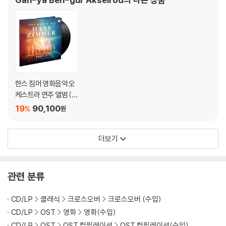
한스 짐머 영화음악 오
케스트라 연주 앨범 (T
he World of Hans Zi
19
90,100
%
원
mmer Part II ? A Ne
w Dimension) [3LP]
더보기
관련 분류
CD/LP
클래식
크로스오버
크로스오버 (수입)
CD/LP
OST
영화
영화(수입)
CD/LP
OST
OST 컴필레이션
OST 컴필레이션(수입)