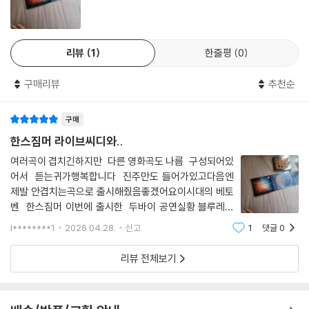
리뷰
1
한줄평
0
구매리뷰
추천순
구매
한스짐머 라이브씨디와..
여러곡이 겹치긴하지만 다른 영화곡도 나름 구성되어있
어서 듣는귀가행복합니다 진주만도 들어가있고다음엔
제발 안겹치는곡으로 출시해줬음좋겠어요이시대의 베토
벤 한스짐머 이번에 출시한 두바이 공연실황 블루레이
도 꼭사서보세요 시디는 귀가 즐겁고 블루레이는 눈이즐
l********1
2026.04.28.
신고
1
댓글
0
겁습니다영상미와 연출 기가막힙니다
리뷰 전체보기