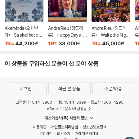
Akervinda (오케빈
Andre Rieu (앙드레
Andre Rieu (앙드레
A
다) - Sa skall hat och
류) - Happy Days [C
류) - Waltz the Night
류
avund smaltas [LP]
D + DVD]
Away! [DVD]
a
19
44,200
19
33,000
19
45,000
1
%
%
%
원
원
원
이 상품을 구입하신 분들이 산 분야 상품
로그인
최근 본 상품
주문/배송
고객센터 1544-3800
티켓 1544-6399
중고샵 1566-4295
eBook 1:1문의/채팅상담
예스이십사(주) 사업자 정보
이용약관
개인정보처리방침
청소년보호정책
PC버전
회사소개
거래처관계자께