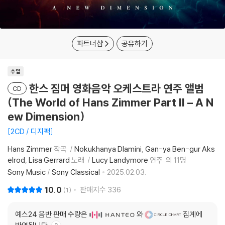
파트너샵
공유하기
수입
한스 짐머 영화음악 오케스트라 연주 앨범
CD
(The World of Hans Zimmer Part II – A N
ew Dimension)
2CD / 디지팩
Hans Zimmer
작곡
Nokukhanya Dlamini
Gan-ya Ben-gur Aks
elrod
Lisa Gerrard
노래
Lucy Landymore
연주
외 11명
Sony Music
/
Sony Classical
2025.02.03.
10.0
판매지수
336
1
예스24 음반 판매 수량은
와
집계에