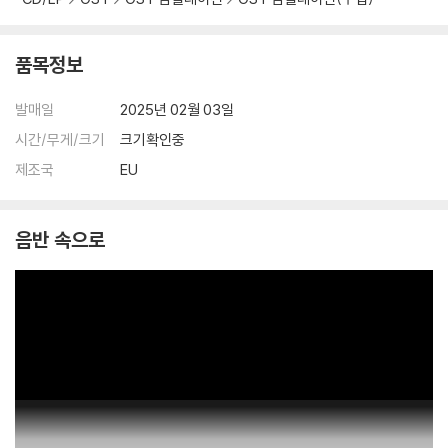
품목정보
발매일
2025년 02월 03일
시간/무게/크기
크기확인중
제조국
EU
음반 속으로