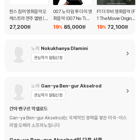
한스 짐머 영화음악 오
007 노 타임 투 다이 영
F1 더 무비 영화음악 (F
케스트라 연주 앨범 (T
화음악 (007 No Tim
1 The Movie Original
he World of Hans Zi
e To Die OST) [픽쳐
Score Album Music
27,200
19
85,000
19
72,100
%
%
원
원
원
mmer ? A New Dim
디스크 LP]
by Hans Zimmer)
ension)
[레드 애플 컬러 2LP]
노래
Nokukhanya Dlamini
관심작가 알림신청
노래
Gan-ya Ben-gur Akselrod
관심작가 알림신청
간야 벤구르 악셀로드
Gan-ya Ben-gur Akselrod는 국제적인 경력을 쌓은 미국-이스
라엘 오페라 소프라노입니다.
Gan-ya Ben-gur Akselrod
의 다른 상품