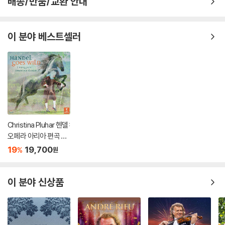
배송/반품/교환 안내
이 분야 베스트셀러
Christina Pluhar 헨델:
오페라 아리아 편곡 연
주반 (Handel Goes
19
19,700
%
원
Wild)
이 분야 신상품