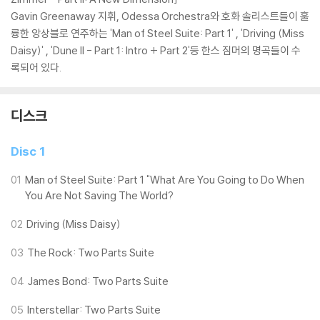
Gavin Greenaway 지휘, Odessa Orchestra와 호화 솔리스트들이 훌
륭한 앙상블로 연주하는 'Man of Steel Suite: Part 1' , 'Driving (Miss
Daisy)' , 'Dune II - Part 1: Intro + Part 2'등 한스 짐머의 명곡들이 수
록되어 있다.
디스크
Disc 1
01
Man of Steel Suite: Part 1 "What Are You Going to Do When
You Are Not Saving The World?
02
Driving (Miss Daisy)
03
The Rock: Two Parts Suite
04
James Bond: Two Parts Suite
05
Interstellar: Two Parts Suite