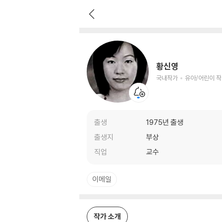
황신영
국내작가
유아/어린이 작가
황신영
국내작가
유아/어린이 
출생
1975년 출생
출생지
부상
직업
교수
이메일
작가 소개