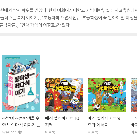
에서 박사 학위를 받았다. 현재 이화여자대학교 사범대학부설 영재교육원에서 
 들려주는 복제 이야기』, 『초등과학 개념사전』, 『초등학생이 꼭 알아야 할 미생
학자들』, 『현대 과학의 이정표』가 있다.
초박이 초등학생을 위
매직 엘리베이터 10 :
매직 엘리베이터 9 :
매직
한 박학다식 이야기 :
지권
힘과 에너지
바
과학
좋은생각 어린이
아울북
아울북
아