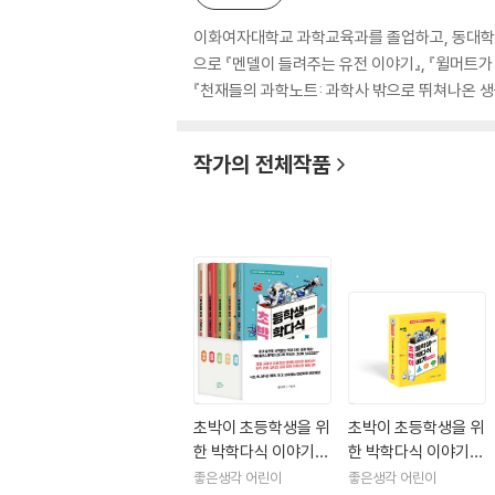
이화여자대학교 과학교육과를 졸업하고, 동대학원
으로 『멘델이 들려주는 유전 이야기』, 『윌머트가
『천재들의 과학노트: 과학사 밖으로 뛰쳐나온 생물
작가의 전체작품
초박이 초등학생을 위
초박이 초등학생을 위
한 박학다식 이야기
한 박학다식 이야기
전5권 세트
세트
좋은생각 어린이
좋은생각 어린이