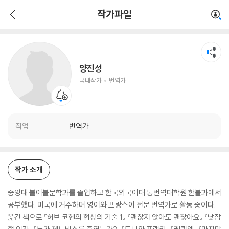
양진성
작가파일
국내작가
번역가
양진성
국내작가
번역가
직업
번역가
작가 소개
중앙대 불어불문학과를 졸업하고 한국외국어대 통번역대학원 한불과에서
공부했다. 미국에 거주하며 영어와 프랑스어 전문 번역가로 활동 중이다.
옮긴 책으로 『허브 코헨의 협상의 기술 1』 『괜찮지 않아도 괜찮아요』 『낮잠