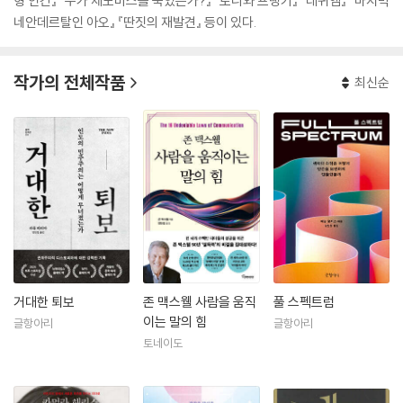
형 인간』 『누가 제노비스를 죽였는가?』 『토니와 프랭키』 『레퀴엠』 『마지막
네안데르탈인 아오』 『딴짓의 재발견』 등이 있다.
작가의 전체작품
최신순
거대한 퇴보
존 맥스웰 사람을 움직
풀 스펙트럼
이는 말의 힘
글항아리
글항아리
토네이도