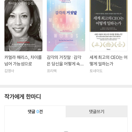
카멀라 해리스, 차이를
감각의 거짓말 : 감각
세계 최고의 CEO는 어
넘어 가능성으로
은 당신을 어떻게 속이
떻게 일하는가
는가
김영사
프리렉
토네이도
작가에게 한마디
댓글
0
건
댓글쓰기