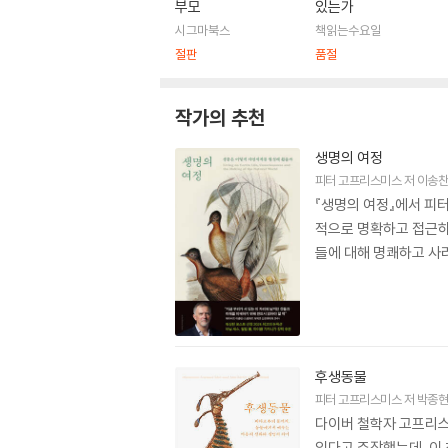
부모
있는가
시그마북스
책읽는수요일
절판
품절
작가의 추천
생명의 여정
피터 고프리스미스
저
이송
『생명의 여정』에서 피터
적으로 명확하고 접근하
들에 대해 명쾌하고 사
후생동물
피터 고프리스미스
저
박종
다이버 철학자 고프리스
있다고 주장했는데, 이