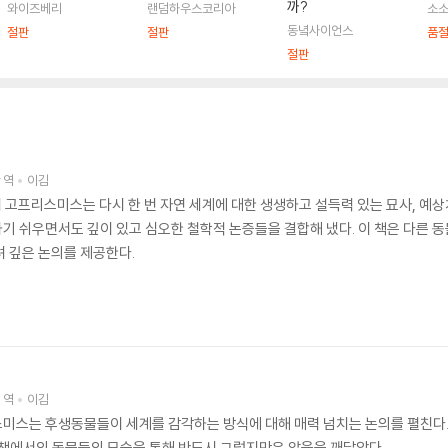
까?
와이즈베리
랜덤하우스코리아
소
동녘사이언스
절판
절판
품
절판
찬
역
이김
 고프리스미스는 다시 한 번 자연 세계에 대한 생생하고 설득력 있는 묘사, 예
기 쉬우면서도 깊이 있고 심오한 철학적 논증들을 결합해 냈다. 이 책은 다른 
려 깊은 논의를 제공한다.
현
역
이김
미스는 후생동물들이 세계를 감각하는 방식에 대해 매력 넘치는 논의를 펼친다.
 책에서의 동물들의 모습을 통해 반드시 그렇지만은 않음을 깨달았다.