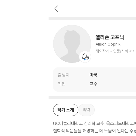
앨리슨 고프닉
해외작가
인문/사회 저자
앨리슨 고프닉
Alison Gopnik
해외작가
인문/사회 저자
출생지
미국
직업
교수
작가 소개
약력
UC버클리대학교 심리학 교수. 옥스퍼드대학교에
철학적 의문들을 해명하는 데 도움이 된다는 주장