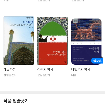
에스파한
이란의 역사
바빌론의 역사
살림출판사
살림출판사
더숲
작품 밑줄긋기