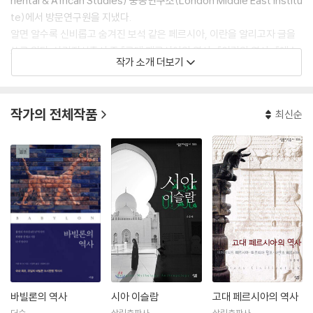
riental & African Studies) 중동연구소(London Middle East Institu
te)에서 방문연구원을 지냈다.
알면 알수록 신비롭고 숨겨진 보석 같은 페르시아, 이란을 알리고자 글을
쓰고 있다. 살림지식총서 중 『고대 페르시아의 역사』 『이란의 역사』 『에스
작가 소개 더보기
파한』 『페르시아의 종교』 등을 펴냈다. 초등학생을 위한 『페르시아의 영광
을 찾아서! 이스파한』도 집필했다. 이란 내부 정치문제와 중동을 둘러싼 국
제관계도 관심사지만, 이란의 숨겨진 여행지를 인문학적 시각으로 소개하
작가의 전체작품
최신순
고 싶은 소망도 있다.
대학 시절부터 이란과 이란 사람에 대해 관심이 많아 이란을 공부하기 시
작했다. 이란이라는 나라와 이란인을 이해하기 위함이 이 책의 출발점이
되었다. 시아파 이슬람 성직자가 국가를 지배하는 이란은, 시아파 이슬람
의 맏형 국가이자 시아-수니 갈등의 배후 중 하나로 중동 지역 정치이슈의
중심에 있다. 이 책이 이란과 중동 갈등을 이해하려는 독자에게 입문서가
되었으면 한다.
바빌론의 역사
시아 이슬람
고대 페르시아의 역사
더숲
살림출판사
살림출판사