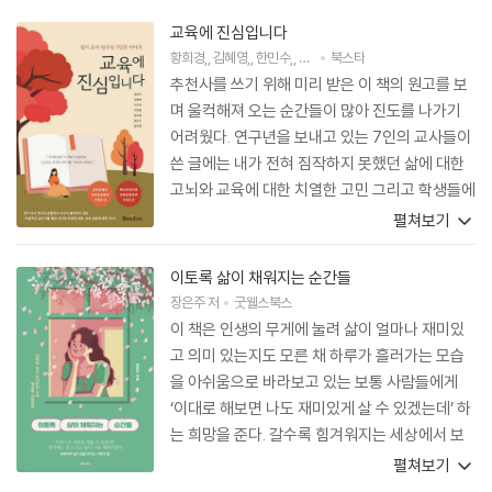
교육에 진심입니다
황희경
,
김혜영
,
한민수
,
이현영
북스타
,
이선아
저
외 2명
추천사를 쓰기 위해 미리 받은 이 책의 원고를 보
며 울컥해져 오는 순간들이 많아 진도를 나가기
어려웠다. 연구년을 보내고 있는 7인의 교사들이
쓴 글에는 내가 전혀 짐작하지 못했던 삶에 대한
고뇌와 교육에 대한 치열한 고민 그리고 학생들에
대한 진실한 사랑이 담겨 있었기 때문이다. 교사
펼쳐보기
들의 ‘진심’이 희망을 주었다. ‘그래, 이런 마음으
로 교육하는 교사들이 있기에 우리 아이들이 쉽지
이토록 삶이 채워지는 순간들
않은 인생을 개척해 갈 마음의 힘과 능력을 갖출
장은주
저
굿웰스북스
수 있겠구나.’ 하는 신뢰가 생겼다. 이 책의 공저자
이 책은 인생의 무게에 눌려 삶이 얼마나 재미있
들은 같은 길을 가는 교사들에게 도움이 되었으면
고 의미 있는지도 모른 채 하루가 흘러가는 모습
하는 마음에서 글을 쓴 듯하다. 하지만 이 책은 학
을 아쉬움으로 바라보고 있는 보통 사람들에게
부모들에게 더 필요한 책이라는 생각이 든다. 학
‘이대로 해보면 나도 재미있게 살 수 있겠는데’ 하
부모들이 이 글을 읽게 되면 다시 ‘선생님’들을 존
는 희망을 준다. 갈수록 힘겨워지는 세상에서 보
경하게 될 것이다. 학교 교육을 신뢰하게 될 것이
통 사람이 보통 사람에게 희망의 단서를 풀어주는
펼쳐보기
다. 학부모들도 독서를 하게 되고 글을 쓰게 될 것
책이 출간되어 너무나 기쁘고 감사하다. 이 책을