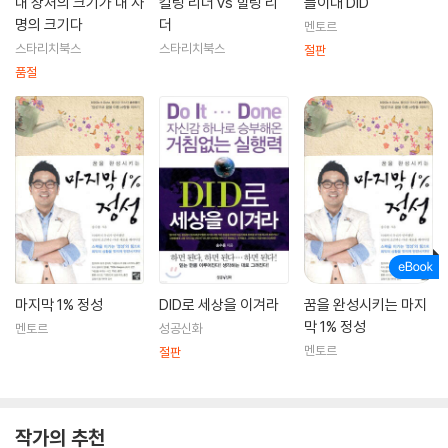
내 상처의 크기가 내 사
킬링 리더 vs 힐링 리
들이대 DID
형성되기도 했다.
명의 크기다
더
멘토르
스타리치북스
스타리치북스
절판
품절
마지막 1% 정성
DID로 세상을 이겨라
꿈을 완성시키는 마지
막 1% 정성
멘토르
성공신화
멘토르
절판
작가의 추천