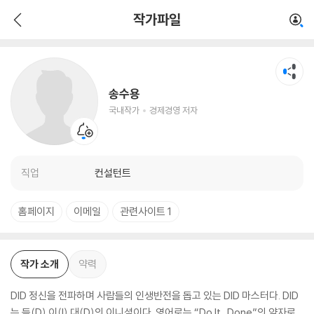
송수용
작가파일
국내작가
경제경영 저자
송수용
국내작가
경제경영 저자
직업
컨설턴트
홈페이지
이메일
관련사이트 1
작가 소개
약력
DID 정신을 전파하며 사람들의 인생반전을 돕고 있는 DID 마스터다. DID
는 들(D) 이(I) 대(D)의 이니셜이다. 영어로는 “Do It...Done”의 약자로,