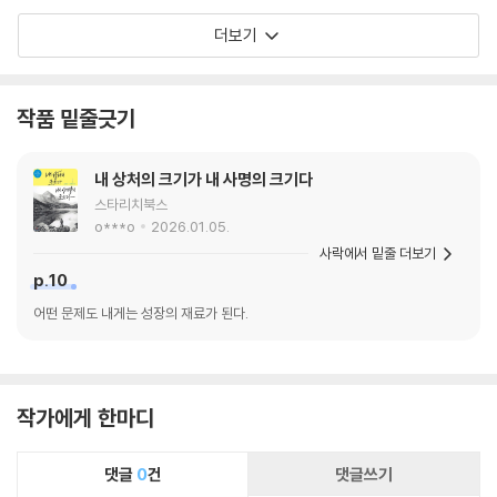
이다. 교사들이 쓴 글이지만, 모든 직업인이 보아
읽고 자신이 만든 ‘불행의 방’에서 탈출하는 사람
더보기
야 할 책이다. 이 책에 등장하는 교사들처럼 자기
들이 많아질 것이라는 예감이 들어 추천사를 기분
직업의 본질에 대해 고민하고 연구하며 글을 쓴다
좋게 마무리한다.
면 그들은 성공적이면서도 행복한 직업인이 될 것
작품 밑줄긋기
이기 때문이다. 연구년을 맞이해 이런 소중한 결
실을 맺은 7인의 교사에게 진심으로 존경의 박수
를 보낸다.
내 상처의 크기가 내 사명의 크기다
스타리치북스
o***o
2026.01.05.
사락에서 밑줄 더보기
p.10
어떤 문제도 내게는 성장의 재료가 된다.
작가에게 한마디
댓글
0
건
댓글쓰기