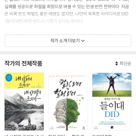
실패를 성공으로 좌절을 희망으로 바꿀 수 있는 인생 반전 전략이다. 지금
은 비록 돈도 학벌도 좋은 배경도 없지만, 나만의 독특한 아이디어로 DID
(들이대면)하면 반드시 기회가 온다는 뜻이다.
육군사관학교 독일어과, 방송통신대학교 경영학과를 졸업하고 고려대학
작가 소개 더보기
교 언론대학원에서 언론학석사(광고홍보전공)를 취득하였으며, 경기대학
교 직업학과 박사과정을 수료하였다. 제지회사 영업사원으로 사회생활을
시작했으며, IT 벤처기업 기획마케팅이사, 외식업체 (주)강강술래 기획이
작가의 전체작품
최신순
사, (주)에코포유 부사장을 역임하면서 독특한 아이디어로 남다른 성과를
쌓았다. 이후 경희대학교 겸임교수를 거쳐 현재는 한국인재인증센터 대표
로 있으면서 다양한 분야의 사람들에게 DID 강연을 하고 있다.
2009년부터 강연을 시작하여 4년간 1,000여 회의 특강을 했을 정도로
동기부여 분야 최고의 명강사로 기업, 정부기관, 사회단체,대학교와 군부
대, 병원에 이르기까지 다양한 곳에서 러브콜이 쇄도하고 있다. 또한 잡코
리아 토크 콘서트 <나꿈소(나의 꿈을 소리치다)>, CBS TV <세상을 바꾸
는 시간, 15분>, 지식 공유 콘퍼런스
에도 출연하였다. 특히 EBS 라디오 <
대한민국 성공시대>의 ‘성공 DID’ 코너에는 10개월간 출연해 DID 팬들이