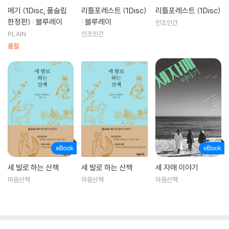
가족의 탄생(2005)|미라
메기 (1Disc, 풀슬립
리틀포레스트 (1Disc)
리틀포레스트 (1Disc)
사과(2005)|현정
한정판) : 블루레이
: 블루레이
인조인간
가족의 탄생(DVD)(2005)|주연배우
PLAIN
인조인간
사랑해
품절
말순씨+10분단편(2005)|주연배우
우리 생애 최고의 순간(2007)|미숙
태왕사신기 (TV)(2007)|주연배우
날아라 펭귄(2009)|주연배우
세 발로 하는 산책
세 발로 하는 산책
세 자매 이야기
마음산책
마음산책
마음산책