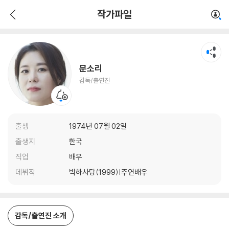
문소리
작가파일
감독/출연진
문소리
감독/출연진
출생
1974년 07월 02일
출생지
한국
직업
배우
데뷔작
박하사탕(1999)|주연배우
감독/출연진 소개