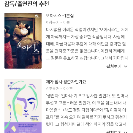
감독/출연진의 추천
오아시스 각본집
이창동
저
아를
다시없을 어려운 작업이었지만 ‘오아시스’는 저에
게 아직까지도 가장 중요한 작품입니다. 사랑에
대해, 아름다움과 추함에 대해 이만큼 강력한 질
문을 던져준 작품은 없었습니다. 여전히 저에게
그 질문은 유효하고 뜨겁습니다. 그래서 기다립니
다. ‘오아시스’와 같이 뜨겁고 깊은 작품을 다시 만
펼쳐보기
날 수 있기를. 더 힘들어도 더 아파도 괜찮습니다.
그 뜨거운 시간들을 다시 한번 느낄 수 있기를. 오
제가 참사 생존자인가요
늘도 간절히 기다립니다. ‘오아시스’ 각본집이 출
김초롱
저
아몬드
간된다면 그 책은 제가 세상에서 가장 사랑하는
‘생존자’. 얼마나 기쁘고 감사한 말인가. 또 얼마나
책이 될 것입니다.
무섭고 고통스러운 말인가. 이 책을 읽는 내내 내
마음은 “그래도 정말 다행이다”와 “깊이깊이 아
프다”를 계속 오가며 갈피를 잡지 못하고 휘청거
렸다. 그 휘청거림 끝에 책의 마지막 장을 덮고서
나는 이 책이 이태원 참사 생존자 김초롱 개인의
펼쳐보기