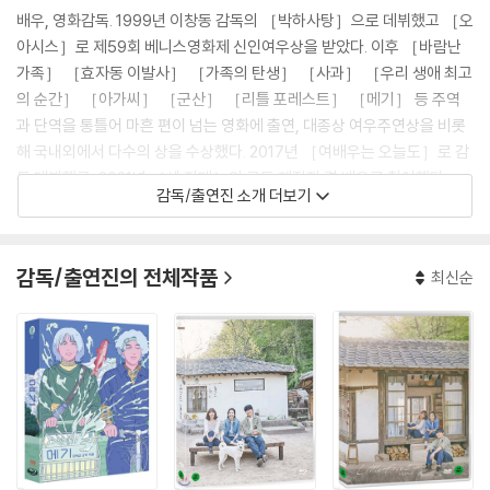
배우, 영화감독. 1999년 이창동 감독의 ［박하사탕］으로 데뷔했고 ［오
아시스］로 제59회 베니스영화제 신인여우상을 받았다. 이후 ［바람난
가족］ ［효자동 이발사］ ［가족의 탄생］ ［사과］ ［우리 생애 최고
의 순간］ ［아가씨］ ［군산］ ［리틀 포레스트］ ［메기］ 등 주역
과 단역을 통틀어 마흔 편이 넘는 영화에 출연, 대종상 여우주연상을 비롯
해 국내외에서 다수의 상을 수상했다. 2017년 ［여배우는 오늘도］로 감
독 데뷔했고, 2021년 ［세 자매］의 공동 제작자 겸 배우로 참여했다.
감독/출연진 소개 더보기
[필모그래피]
박하사탕(1999)|주연배우
감독/출연진의 전체작품
최신순
오아시스(2002)|주연배우
바람난 가족(2003)|은호정
효자동 이발사(2004)|김민자
효자동 이발사(영문자막)(2004)|주연배우
여교수의 은밀한..+10분단편(2005)|주연배우
가족의 탄생+10분단편(2005)|주연배우
사랑해
말순씨(2005)|김말순