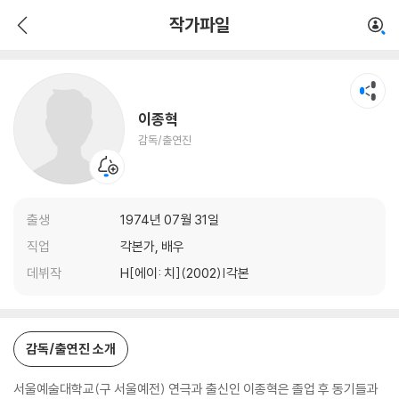
이종혁
작가파일
감독/출연진
이종혁
감독/출연진
출생
1974년 07월 31일
직업
각본가, 배우
데뷔작
H[에이: 치](2002)|각본
감독/출연진 소개
서울예술대학교(구 서울예전) 연극과 출신인 이종혁은 졸업 후 동기들과