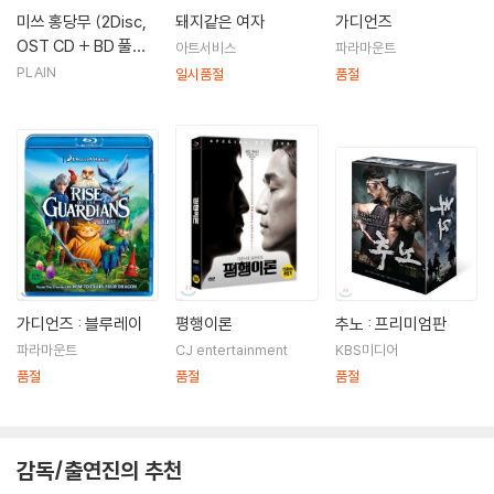
미쓰 홍당무 (2Disc,
돼지같은 여자
가디언즈
미쓰 홍당무(2008)|서종철
OST CD + BD 풀슬
아트서비스
파라마운트
비천무 (TV)(2008)|주연배우
립 한정판) : 블루레이
PLAIN
일시품절
품절
가디언즈 : 블루레이
평행이론
추노 : 프리미엄판
파라마운트
CJ entertainment
KBS미디어
품절
품절
품절
감독/출연진의 추천