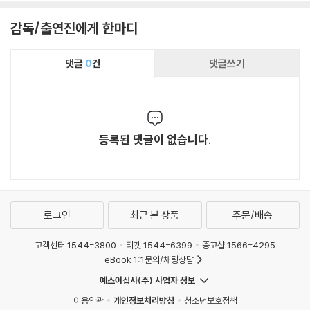
일지라도. 그의 위트 있는 표현과 탁월한 요리 선
정에 찬사를 보내며 모든 이에게 전가의 오렌지
감독/출연진에게 한마디
소금 같은 책이 되길 소망한다.
댓글
0
건
댓글쓰기
등록된 댓글이 없습니다.
로그인
최근 본 상품
주문/배송
고객센터 1544-3800
티켓 1544-6399
중고샵 1566-4295
eBook 1:1문의/채팅상담
예스이십사(주) 사업자 정보
이용약관
개인정보처리방침
청소년보호정책