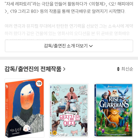
"자세 레파토리"라는 극단을 만들어 활동하다가 <의형제>, <오! 해피데이
>, <19 그리고 80> 등의 작품을 통해 연극배우로 알려지기 시작했다.
여러 연극과 뮤지컬 무대에서 탄탄한 연기력을 선보인 그는 소속사에 계약
하러 왔다가 같은 건물에 있는 영화사의 오디션을 본 뒤 곧바로 영화배우
로 데뷔하게 된다. 일반 관객들에게는 <말죽거리 잔혹사>의 피도 눈물도
감독/출연진 소개 더보기
없는 선도부장 역으로 잘 알려진 배우로, 주로 차가운 이미지의 배역들을
보여주고 있지만 언제든 다양한 배역의 연기가 가능한 연기파 배우이다.
감독/출연진의 전체작품
최신순
[필모그래피]
19
H[에이: 치](2002)|각본
신석기 블루스(2004)|식물인간이 된 신석기
미스터 소크라테스(2005)|신반장
미스터 소크라테스+10분단편(2005)|주연배우
죽음의 숲-어느날 갑자기 네번째 이야기(2006)|우진
바람피기 좋은 날(2006)|여우두마리
용의주도 미스 신(2007)|한동민
라듸오 데이즈(2007)|K