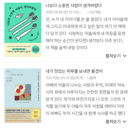
나보다 소중한 사람이 생겨버렸다
프레드릭 배크만
저
이은선
역
다산책방
앗, 누가 내 이야기를 쓴 줄 알았다. 내가 아이들에
게 그리고 아내에게 하고 싶은 말이 여기 이 책에
다 담겨 있다. 사랑하는 이들에게 내 마음을 표현
해야 하는 순간이 온다면(생각보다 자주 온다),
이 책을 슬쩍 내밀 것이다.
펼쳐보기
네가 맛있는 하루를 보내면 좋겠어
츠지 히토나리
저
권남희
역
니들북
아빠와 아들이 나누는 사랑과 추억, 미래의 약속.
식탁 위에서 이루어지는 찬란한 장면들이 한 권에
담겨 있다. 작가와 마찬가지로 나 또한 그것의 가
치를 알기에 두 아들이 아주 어렸을 때부터 아무
리 바빠도 부러 시간을 내 함께 식사를 하곤 했다.
아마 우린 요리를 통해 삶의 지속성을 어렴풋이
펼쳐보기
깨닫고 있을 것이다. 그것이 지구 저편의 낯선 것