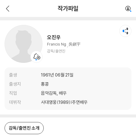
오진우
작가파일
감독/출연진
오진우
Francis Ng
吳鎭宇
감독/출연진
출생
1961년 06월 21일
출생지
홍콩
직업
음악감독, 배우
데뷔작
사대영웅(1989)|주연배우
감독/출연진 소개