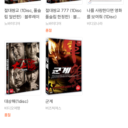
익사일(2006)|아태
절대쌍교 (1Disc, 풀슬
절대쌍교 777 (1Disc
나를 사랑한다면 영화
립 일반판) : 블루레이
풀슬립 한정판) : 블루
를 보여줘 (1Disc)
레이
노바미디어
노바미디어
비디오나라
품절
대상해(1disc)
군계
비디오여행
버즈픽쳐스
품절