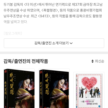
두기봉 감독의 <더 미션>에서 뛰어난 연기력으로 제37회 금마장 최고남
우주연상을 수상 하였으며, <폭렬형경>, 등의 작품으로 홍콩비평가협회
남우주조연상 수상. 최근 <9413>, 등의 작품을 통해 감독으로도 활동영
역을 넓히고 있다.
[필모그래피]
감독/출연진 소개 더보기
사대영웅(1989)|주연배우
폴리스 마담 2(1989)|주연배우
영웅출격(1989)|주연배우
감독/출연진의 전체작품
최신순
살출군영(1990)|주연배우
독호(1991)|주연배우
향집정기안(1992)|주연배우
절대쌍교 (1992)(1992)|주연배우
백발 마녀전 (1993)(1993)|주연배우
고혹녀(1996)|주연배우
마귀적여아(1996)|주연배우
까불지마(2004)|음악