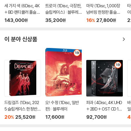
세 가지 색 (6Disc, 4K
트로이 (1Disc, 극장판,
마작 (1Disc, 1,000장
타
+ BD 렌티큘러 풀슬립
슬립케이스) : 블루레
넘버링 한정판 풀슬립)
이
트릴로지 박스 한정판)
이
: 블루레이
143,000
35,200
16
27,800
2
%
원
원
원
: 블루레이
이 분야 신상품
19
19
드림걸즈 (1Disc, 202
오! 수정 (1Disc, 일반
파과 (4Disc, 4K UHD
바
5 슬립케이스 한정반 B
판) : 블루레이
+ 2BD + OST CD 15
일
D) : 블루레이
00장 한정 스틸북 한정
20
25,520
17,600
92,700
4
%
원
원
원
판) : 블루레이