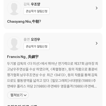
감독
우조양
관심작가 알림신청
Chaoyang Niu,牛朝?
출연
오진우
관심작가 알림신청
Francis Ng , 吳鎭宇
두기봉 감독의 <더 미션>에서 뛰어난 연기력으로 제37회 금마장 최
고남우주연상을 수상 하였으며, <폭렬형경>, 등의 작품으로 홍콩비
평가협회 남우주조연상 수상. 최근 <9413>, 등의 작품을 통해 감독
으로도 활동영역을 넓히고 있다. [필모그래피]사대영웅(1989)|주
연배우 폴리스 마담 2(1989)|주연배우 영웅출격(1989)|주연배우
살출군영(1990)|주연배우 독호(1991)|주연배우 향집정기안(199
펼쳐보기
2)|주연배우 절대쌍교 (1992)(1992)|주연배우 백발 마녀전 (199
3)(1993)|주연배우 고혹녀(1996)|주연배우 마귀적여아(1996)|