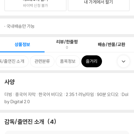
내 가게에서 팔기
바이백 신청 불가
국내배송만 가능
리뷰/한줄평
상품정보
배송/반품/교환
0
독/출연진 소개
관련분류
품목정보
줄거리
사양
더빙 : 중국어 자막 : 한국어 비디오 : 2.35:1 러닝타임 : 90분 오디오 : Dol
by Digital 2.0
감독/출연진 소개
4