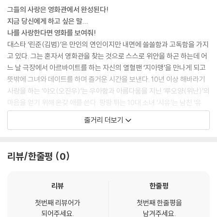
그들의 사랑은 영화관에서 완성된다!
지금 당신에게 하고 싶은 말...
나를 사랑한다면 영화를 보여줘!
대스타 ‘린준(김범)’은 만인의 연인이지만 내면에 쓸쓸함과 고독함을 가지
고 있다. 그는 혼자서 영화관을 찾는 것으로 스스로 위안을 하곤 하는데 어
느 날 극장에서 아르바이트를 하는 자신의 열혈팬 ‘지아맹’을 만나게 되고
뜻밖에 그녀와 데이트를 하며 즐거운 시간을 보낸다. 10년 이상 해바라기
사랑을 하는 ‘야오(오진우)’는 우아함과 아름다움을 지닌 ‘루오양(위난)’의
마음을 얻기 위해 온갖 애를 쓴다. 팡팡 튀는 10대 소녀 ‘시유’는 남친 ‘유
쉬’에게 영화관에서 데이트를 하지 않으면 헤어지자고 하지만 그의 남친은
줄거리 더보기
그럼에도 절대 극장에 가지 않으려 한다.
좌충우돌 & 상큼발랄 그들의 로맨스는 어떤 결말을 맺을까?
리뷰/한줄평
0
리뷰
한줄평
첫번째 리뷰어가
첫번째 한줄평을
되어주세요.
남겨주세요.