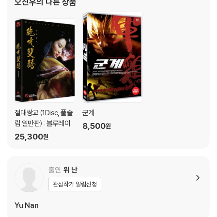
오진우
의 다른 상품
주연배우 까불지마(2004)|
절대쌍교 (1Disc, 풀슬
군계
립 일반판) : 블루레이
8,500
원
25,300
원
출연
위 난
관심작가 알림신청
Yu Nan