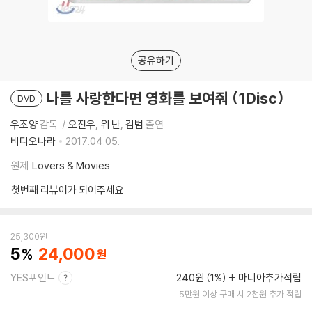
공유하기
나를 사랑한다면 영화를 보여줘 (1Disc)
DVD
우조양
감독
오진우
위 난
김범
출연
비디오나라
2017.04.05.
원제
Lovers & Movies
첫번째 리뷰어가 되어주세요
25,300
원
5
24,000
YES포인트
240원 (1%)
마니아추가적립
5만원 이상 구매 시 2천원 추가 적립