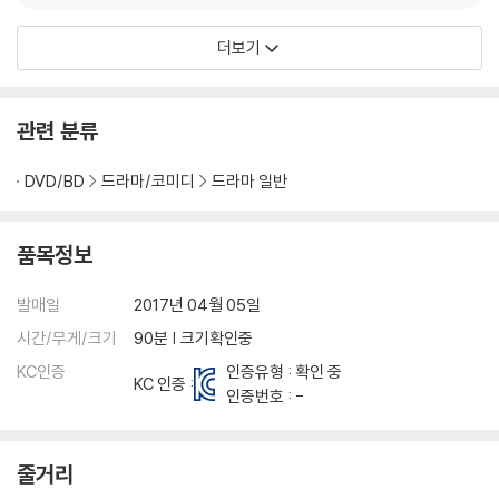
더보기
관련 분류
DVD/BD
드라마/코미디
드라마 일반
품목정보
발매일
2017년 04월 05일
시간/무게/크기
90분 | 크기확인중
KC인증
인증유형 : 확인 중
KC 인증 :
인증번호 : -
줄거리