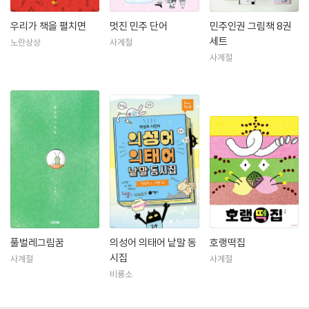
우리가 책을 펼치면
멋진 민주 단어
민주인권 그림책 8권
세트
노란상상
사계절
사계절
풀벌레그림꿈
의성어 의태어 낱말 동
호랭떡집
시집
사계절
사계절
비룡소