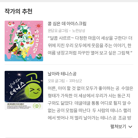
작가의 추천
콩 심은 데 아이스크림
윤담요
글그림
노란상상
“달콤 사르르~ 다정한 마음이 세상을 구한다! 더
위에 지친 우리 모두에게 웃음을 주는 이야기, 한
여름 냉장고처럼 자꾸만 열어 보고 싶은 그림책.”
날아라 테니스공
오유
글그림
꼬마싱긋
어른, 아이 할 것 없이 모두가 좋아하는 공. 수많은
형태가 가득한 이 세상에서 우리가 사는 둥근 지
구와도 닮았다. 데굴데굴 통통 어디로 튈지 알 수
없는 공이 모험을 떠난다. 두 사람의 테니스 랠리
에서 벗어나 저 멀리 날아가는 테니스공. 조금 방
향을 바꾸어 봤을 뿐인데 새로운 세상이다. 신난
펼쳐보기
다, 재미난다! 그 발랄함에 하던 일을 멈추고 어느