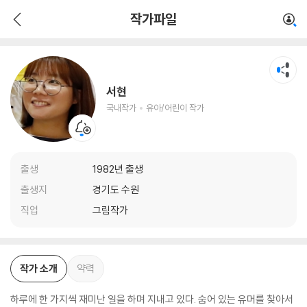
서현
작가파일
국내작가
유아/어린이 작가
서현
국내작가
유아/어린이 작가
출생
1982년 출생
출생지
경기도 수원
직업
그림작가
작가 소개
약력
하루에 한 가지씩 재미난 일을 하며 지내고 있다. 숨어 있는 유머를 찾아서