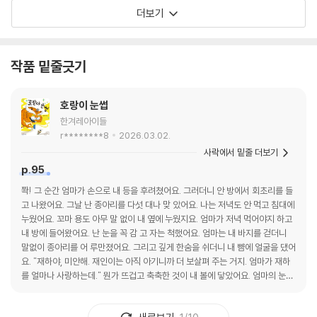
새 나도 함께 날아간다. 빠르고 경쾌한 속도감에
더보기
이대로 끝내고 싶지 않은 스포츠 경기처럼 계속
책을 펼치게 한다. 더 넓은 세상과의 랠리를 펼칠
테니스공의 모험이 계속되길!
작품 밑줄긋기
호랑이 눈썹
한겨레아이들
r********8
2026.03.02.
사락에서 밑줄 더보기
p.95
쫙! 그 순간 엄마가 손으로 내 등을 후려쳤어요. 그러더니 안 방에서 회초리를 들
고 나왔어요. 그날 난 종아리를 다섯 대나 맞 았어요. 나는 저녁도 안 먹고 침대에
누웠어요. 꼬마 용도 아무 말 없이 내 옆에 누웠지요. 엄마가 저녁 먹어야지 하고
내 방에 들어왔어요. 난 눈을 꼭 감 고 자는 척했어요. 엄마는 내 바지를 걷더니
말없이 종아리를 어 루만졌어요. 그리고 깊게 한숨을 쉬더니 내 뺨에 얼굴을 댔어
요. "재하야, 미안해. 재인이는 아직 아기니까 더 보살펴 주는 거지. 엄마가 재하
를 얼마나 사랑하는데." 뭔가 뜨겁고 축축한 것이 내 볼에 닿았어요. 엄마의 눈물
이었 지요.#리딩스타트