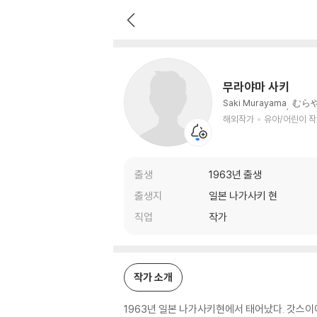
무라야마 사키
해외작가
유아/어린이 작가
무라야마 사키
Saki Murayama
むらや
해외작가
유아/어린이 
출생
1963년 출생
출생지
일본 나가사키 현
직업
작가
작가 소개
1963년 일본 나가사키현에서 태어났다. 갓스