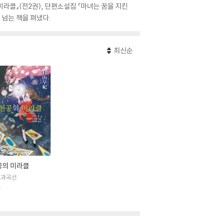
 미라클』(전2권), 단편소설집 『마녀는 꿈을 지킨
 넘는 책을 펴냈다.
최신순
공의 미라클
선과곡선
판