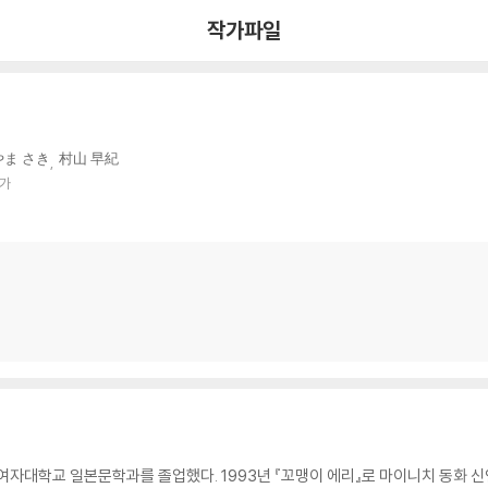
작가파일
ま さき
村山 早紀
작가
이여자대학교 일본문학과를 졸업했다. 1993년 『꼬맹이 에리』로 마이니치 동화