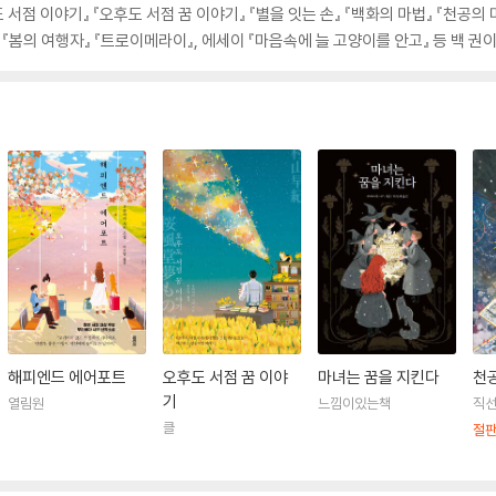
도 서점 이야기』 『오후도 서점 꿈 이야기』 『별을 잇는 손』 『백화의 마법』 『천공의
『봄의 여행자』 『트로이메라이』, 에세이 『마음속에 늘 고양이를 안고』 등 백 권이
해피엔드 에어포트
오후도 서점 꿈 이야
마녀는 꿈을 지킨다
천
기
열림원
느낌이있는책
직
클
절