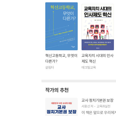
혁신고등학교, 무엇이
교육자치 시대의 인사
다른가?
제도 혁신
살림터
테크빌교육
작가의 추천
교사 정치기본권 보장
서용선
저
교육과실천
이 책은 앞으로 우리에게