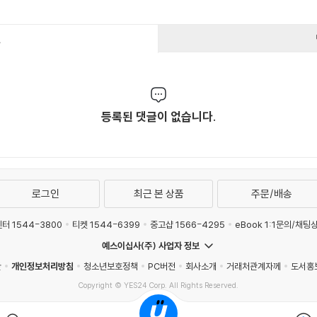
건
등록된 댓글이 없습니다.
로그인
최근 본 상품
주문/배송
터 1544-3800
티켓 1544-6399
중고샵 1566-4295
eBook 1:1문의/채팅
예스이십사(주) 사업자 정보
관
개인정보처리방침
청소년보호정책
PC버전
회사소개
거래처관계자께
도서홍
Copyright © YES24 Corp. All Rights Reserved.