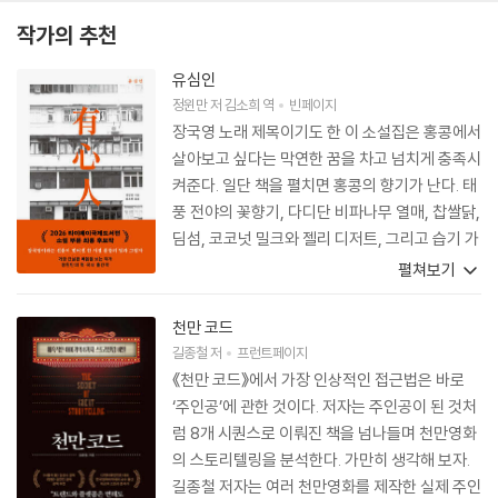
작가의 추천
유심인
정윈만
저
김소희
역
빈페이지
장국영 노래 제목이기도 한 이 소설집은 홍콩에서
살아보고 싶다는 막연한 꿈을 차고 넘치게 충족시
켜준다. 일단 책을 펼치면 홍콩의 향기가 난다. 태
풍 전야의 꽃향기, 다디단 비파나무 열매, 찹쌀닭,
딤섬, 코코넛 밀크와 젤리 디저트, 그리고 습기 가
득한 수영장의 바람까지 순식간에 우리를 홍콩으
펼쳐보기
로 데려간다. 오고 가는 사람들은 물론 거리의 개
와 고양이에 이르기까지 모두 저마다의 사연을 품
천만 코드
고 있는 것 같다. 홍콩의 색채는 또 어떤가. 붉은
길종철
저
프런트페이지
나비 모양 머리핀을 하고 알록달록한 아이스크림
《천만 코드》에서 가장 인상적인 접근법은 바로
을 든 채, 차찬텡에서 아침도 먹고 저녁도 먹고 하
‘주인공’에 관한 것이다. 저자는 주인공이 된 것처
루 내내 누군가를 기다려도 전혀 지루하지 않을
럼 8개 시퀀스로 이뤄진 책을 넘나들며 천만영화
것 같다. 소설 제목부터 각 챕터 제목에 이르기까
의 스토리텔링을 분석한다. 가만히 생각해 보자.
지 장국영의 노래와 함께라면, 이보다 더 멋진 여
길종철 저자는 여러 천만영화를 제작한 실제 주인