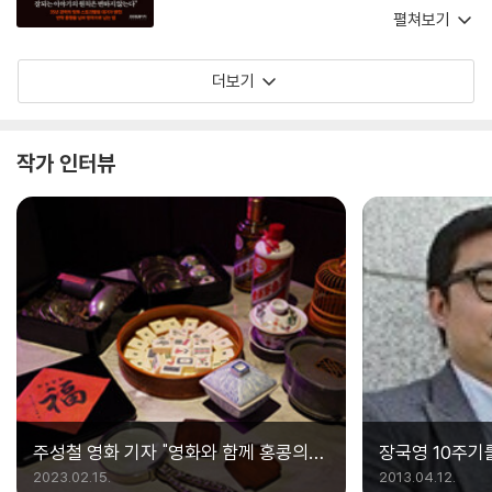
행이 있을까. 그가 직접 등장하는 소설은 아니지
공이다. 영화에 관한 기존의 책들과 달리 ‘현상’이
펼쳐보기
만, 그래서 오히려 더 또렷하게 그가 떠오른다. 어
아니라, 진짜 궁금한 그 ‘과정’에 대해 말할 수 있
쩌면 그가 살아서 《유심인》을 읽었다면, 한 챕터
는 ‘주인공’이다. 윤제균 감독의 천만영화 〈국제시
더보기
제목처럼 가벼운 미소를 띠고 이렇게 얘기했을 것
장〉에 담긴 스토리텔링 비밀 외에도 세상의 빛을
이다. ‘많은 걸 바라지 않아.’(무수요태다, 無需要
보지 못한 〈템플스테이〉와 같은 뒷이야기를 그가
太多)
아니면 과연 어디에서 들을 수 있을까. 8개 시퀀
작가 인터뷰
스가 마치 흥미진진한 영화 한 편 같은 책이다.
주성철 영화 기자 "영화와 함께 홍콩의
장국영 10주기
추억을 걷다"
채운 그리움의 
2023.02.15.
2013.04.12.