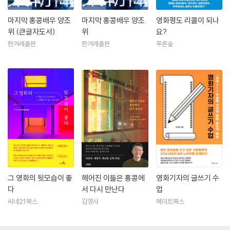
마지막 홍콩배우 양조
마지막 홍콩배우 양조
영화평도 리콜이 되나
위 (큰글자도서)
위
요?
한겨레출판
한겨레출판
푸른숲
그 영화의 뒷모습이 좋
헤어진 이들은 홍콩에
영화기자의 글쓰기 수
다
서 다시 만난다
업
씨네21북스
김영사
메이트북스