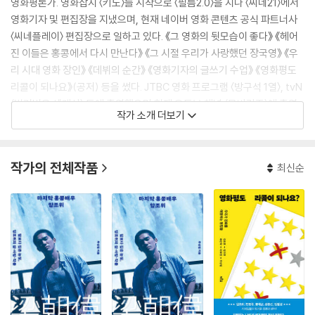
영화평론가. 영화잡지 〈키노〉를 시작으로 〈필름2.0〉을 지나 〈씨네21〉에서
영화기자 및 편집장을 지냈으며, 현재 네이버 영화 콘텐츠 공식 파트너사
〈씨네플레이〉 편집장으로 일하고 있다. 《그 영화의 뒷모습이 좋다》 《헤어
진 이들은 홍콩에서 다시 만난다》 《그 시절 우리가 사랑했던 장국영》 《우
리 시대 영화 장인》 《데뷔의 순간》 《영화기자의 글쓰기 수업》 《영화평도
리콜이 되나요》(공저) 등을 썼다. JTBC 영화 프로그램 〈방구석 1열〉, tvN
〈벌거벗은 세계사〉 등에 출연했으며 현재 유튜브 채널 〈무비건조〉에 출연
작가 소개 더보기
중이다.
작가의 전체작품
최신순