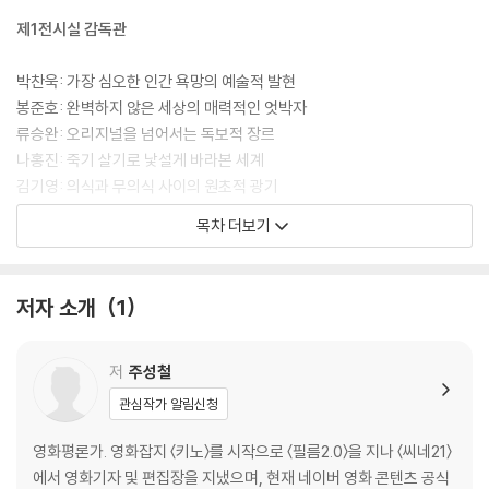
나고 불이 켜지면, 함께 나누고 싶어 미칠 것 같던 말들. 주성철 평론가의
수줍고 달뜬 이야기들이 이 책에 모두 담겨 있다.
제1전시실 감독관
박찬욱: 가장 심오한 인간 욕망의 예술적 발현
봉준호: 완벽하지 않은 세상의 매력적인 엇박자
류승완: 오리지널을 넘어서는 독보적 장르
나홍진: 죽기 살기로 낯설게 바라본 세계
김기영: 의식과 무의식 사이의 원초적 광기
고레에다 히로카즈: 사소한 일상이 만들어내는 기적
목차 더보기
요르고스 란티모스: 폐쇄된 시스템과 기기묘묘한 인간들
마틴 스코세이지: 노장이 증명해낸 영화의 무한한 잠재력
켄 로치: 우리가 사는 세상은 과연 나아지고 있는가
저자 소개
1
쿠엔틴 타란티노: 관객과 게임을 멈추지 않는 장르 탐식가
제2전시실 배우관
저
주성철
관심작가 알림신청
윤여정: 한마디로 정의할 수 없는 불균질한 비범함
전도연: 스크린을 잊게 만드는 손에 잡힐 것 같은 생생함
영화평론가. 영화잡지 〈키노〉를 시작으로 〈필름2.0〉을 지나 〈씨네21〉
설경구: 시나리오 속 무궁한 세계는 그의 연기로 완성된다
에서 영화기자 및 편집장을 지냈으며, 현재 네이버 영화 콘텐츠 공식