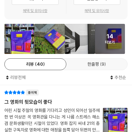
다. 여성과 유색인종, 성소수자, 장애인 등을 영화 제작 과정에서 배제하지
압력이다. 또 써달라
손에 잡힐 것 같은 생생함
말고 ‘포함’시켜야 한다는 얘기다. 비록 수상은 못 했어도 객석의 메릴 스트
혜택 및 유의사항
혜택 및 유의사항
영화 속에서 태어나 스스로 만개하는 시대의 아이콘들을 생각하다
- 이경미 (영화감독, 각본가)
리프는 그 누구보다 환하게 빛나 보였다. 할리우드에서 메릴 스트리프는
바로 그런 존재다.
감독의 영감에서 영화가 탄생한다면, 실로 영화를 완성시키는 것은 배우
---「메릴 스트리프」중에서
다. 감독의 든든한 파트너이자 조력자가 되기도 하고 관객과 가장 가까이
14
소통하며 시대의 아이콘으로 자리매김하는 배우들. 윤여정, 전도연, 설경
더보기
[영웅본색]에서 “신을 믿나?”라는 질문에 “내가 바로 신이야. 자기 운명
구, 봉태규, 공효진이라는 한국 영화의 빛나는 이름들 이후로 메릴 스트리
2
2
3
을 잡을 수 있는 자가 바로 신이지”라고 당당하게 말했던 주윤발이, 20년
프, 주성치, 찰리 채플린, 오드리 헵번이라는, 영화광이라면 사랑해 마지않
전 시점의 [영웅본색 3]에서는 매염방과의 대화 도중 “운명은 사람 마음
는 이름들이 이어진다. 총 9명의 배우들은 과거의 자신과 싸워가면서 늘
리뷰
40
한줄평
9
대로 할 수 있는 게 아냐. 신이 정해놓으셨어”라는 운명론을 얘기한다. [영
갱신하고, 자신만의 방식으로 영화를 만들어나간다.
웅본색 3]는 시간을 거슬러 올라가 근본적으로 어디서부터 잘못되었나를
리뷰전체
추천순
묻는다. [영웅본색] 시리즈는 홍콩의 현대사와 겹쳐지는, 우리가 생각한
감독의 세계가 배우를 통해 완성된다는 말은 단순한 비유가 아니다. 방은
것 그 이상의 야심적인 프로젝트였다.
진 감독은 전도연에게 “어떤 느낌인지 알지?”를 물었고, 강우석 감독은 설
종이책
---「‘홍콩 누아르’의 발명」중에서
경구에게 “알아서 잘 만들어줘”라며 부탁했다. 배우들에게 캐릭터가 주어
그 영화의 뒷모습이 좋다
지는 순간, 그들은 감독의 손을 벗어나 스스로 피어나고 무르익는다. 감독
매체 환경이 아무리 변하더라도 진실을 추구하는 저널리즘의 본분을 잊어
어린 시절 주말의 영화를 기다리고 성인이 되어선 일주에
들의 감독, 김기영의 작품 세계에 영향을 주며 불균질한 비범함을 맘껏 뽐
서는 안 되는 것이다. 자식에게 부끄럽지 않은 아버지가 되기 위해 양심선
한 번 이상은 꼭 영화관을 다니는 게 나름 스트레스 해소
냈던 윤여정, 삶의 신념을 영화 속에서도 맘껏 펼쳐내며 ‘배우가 산업을 바
겸 문화생활이던 시절이 있었다. 영화 잡지 씨네 21의 충
언을 하려는 젊은 공무원(마츠자카 토리)과, 훌륭한 기자로서 세상을 떠난
꿀 수 있다’는 말을 증명한 메릴 스트리프는 단연코 독보적인 존재감으로
실한 구독자로 영화에 대한 애정을 듬뿍 담아 뒤편의 만화
아버지에게 부끄럽지 않은 딸이 되기 위해 진실을 보도하려는 기자(심은