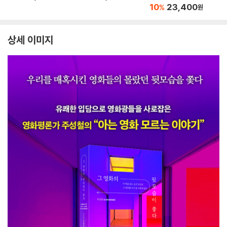
opia
10
23,400
%
원
상세 이미지