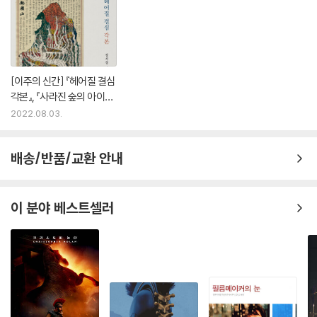
[이주의 신간] 『헤어질 결심
각본』, 『사라진 숲의 아이
들』 외
2022.08.03.
배송/반품/교환 안내
이 분야 베스트셀러