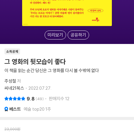
미리보기
공유하기
소득공제
그 영화의 뒷모습이 좋다
이 책을 읽는 순간 당신은 그 영화를 다시 볼 수밖에 없다
주성철
저
씨네21북스
2022.07.27.
9.8
판매지수
12
49
베스트
예술 top20 1주
23,000
원