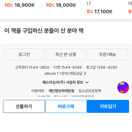
l.7
아
10
18,900
10
18,000
%
%
원
원
5
17,100
9
%
원
이 책을 구입하신 분들이 산 분야 책
로그인
최근 본 상품
주문/배송
고객센터 1544-3800
티켓 1544-6399
중고샵 1566-4295
eBook 1:1문의/채팅상담
예스이십사(주) 사업자 정보
이용약관
개인정보처리방침
청소년보호정책
PC버전
회사소개
거래처관계자께
도서홍보
광고
선물하기
바로구매
카트담기
Copyright © YES24 Corp. All Rights Reserved.
MATOM11