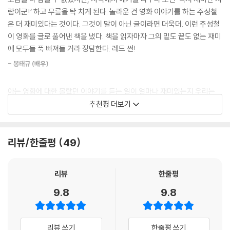
CGV 전도연관이 생길 때, 전도연이라는 배우의 동시대성에 대해 다음과
세계 영화사의 한 분기가 되는 이름들이 이어진다. 이렇게 총 10명의 감독
람이군!’ 하고 무릎을 탁 치게 된다. 놀라운 건 영화 이야기를 하는 주성철
같이 얘기한 적 있다. “한국 영화의 지나간 100년과 다가올 새로운 100년
이 내면의 욕망과 끈질긴 신념으로 일구어낸 찬란한 세계를 쫓다 보면 그
은 더 재미있다는 것이다. 그것이 말이 아닌 글이라면 더욱더. 이런 주성철
을 든든하게 이어줄 이름.” 실제로 이 말이 전도연관 옆에 현판처럼 붙어
들의 세계가 실은 단 하나의 목적을 위해 달려가고 있음을 깨닫게 된다. 바
이 영화를 글로 풀어낸 책을 냈다. 책을 읽자마자 그의 밑도 끝도 없는 재미
있어 가문의 영광이기도 한데, 개인적으로는 한국 배우에게 했던 최고의
로, 끊임없이 과거의 자신과 결별하고 새로이 도약하는 것이다.
에 모두들 푹 빠져들 거라 장담한다. 레드 썬!
찬사였으며 그 생각은 지금도 변함이 없다...(중략)...변영주 감독은 전도연
이라는 배우의 위대함에 대해, 다음과 같이 근사하게 얘기했다. “전도연은
- 봉태규 (배우)
‘속죄와 믿음의 문제’라는 테마를 끈질기게 탐구해온 박찬욱, ‘한국적 현실
과대평가하는 사람조차 과소평가하는 영역이 있는 배우다.” 그 어떤 말로
에 대한 치밀한 천착’을 기조로 디테일 속의 어긋남을 추구하는 봉준호,
도, 그 누구라도 이 배우의 위대함을 다 표현한다는 것은 근본적으로 불가
아는 영화에 대한 몰랐던 이야기를 듣는 일이 얼마나 재미있는지 우리는
“인생은 언제나 조금씩 어긋난다”는 깨달음을 작품 세계로 들여온 고레에
능하다는 얘기다. 신은 원래 평가받는 존재가 아니니까.
잘 알지. 왜냐하면 우리는 영화를 정말 좋아하는 사람들이니까! 가십을 나
추천평 더보기
다 히로카즈. 이들은 모두 몰두하는 테마를 끊임없이 확장시키고 변주해
---「전도연」중에서
누며 낄낄 대기도 하고 아무도 모르는 이야기를 나만 알고 있다며 잘난 척
자신만의 세계를 넓혀간다. ‘미친 이야기’로 영화인들의 소화불량을 일으
해도 밉지 않은 이유는 그것이 영화에 대한 이야기였기 때문이었다고. 히
켰던 나홍진과 ‘타협하지 않고 세상의 어두운 면을 향해 질문을 던지는’ 켄
“지금 이 자리에 있는 모든 부문 여성 후보들께서 저와 함께 일어서주시면
치콕이 얼마나 변태였는지 다들 궁금하지? 그건 나만 알아야지. 그런데 주
리뷰/한줄평
49
로치는 상상력을 넘어 생명력으로 날뛰는 영화의 현장이 어떠한 것인지 생
너무나 감사하겠습니다”라고 얘기했지만 다들 망설이자, 메릴 스트리프
성철 기자가 이런 이야기들을 엮어서 책으로 낸다니 정말 신난다. 얼마나
생히 증명해낸다. 그뿐만 아니라 ‘의식과 무의식 사이의 원초적 광기’를 다
를 지목하며 일어나주길 부탁했다. “메릴, 당신이 일어나면 아마 다들 일어
재미있는 이야기가 많을까. 무려 22년째 오로지 영화를 이야기해온 사람
룬 김기영과 ‘끊임없이 영화의 가능성을 시험하는 천재 노장’ 마틴 스코세
리뷰
한줄평
날 거예요.” 메릴이 웃으며 일어나자 그 자리에 있던 여성 제작자, 감독, 작
이 들려주는 ‘우리는 모르는 이야기’라니! 그래서 급한 마음에 먼저 읽어봤
이지가 후배 영화인들에게 끼친 영향, ‘독보적 장르를 구축’한 류승완과 ‘장
가, 촬영감독, 작곡가, 디자이너가 모두 일어났다. 그 덕분에 프랜시스 맥
다가 시간 가는 줄 모르고 다 읽어버렸다. 우리가 아는 영화, 우리가 모르는
9.8
9.8
르 탐식가’ 쿠엔틴 타란티노의 세계관 면면들도 모두 『그 영화의 뒷모습이
도먼드는 ‘인클루전 라이더’(Inclusion Rider)라는 두 단어를 힘주어 얘기
이야기 그리고 우리가 잊고 있었던 이야기까지 고맙게도 기억해주고 들춰
좋다』에 담겨 있다.
할 수 있었다. 인클루전 라이더란 영화를 제작할 때 배우와 스태프의 성적·
내어주어 몹시 반갑다. 한 가지를 두고 오랫동안 좋아하고 연구하는 사람
인종적 다양성을 일정 수준 이상으로 보장한다는 내용의 계약조항을 뜻한
은 귀하다. 나는 그런 사람들이 세상을 바꾼다고 믿는다. 그러니까 이것은
리뷰 쓰기
한줄평 쓰기
제2전시실 「배우관」