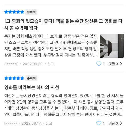
생각이라 느껴
가며 시대의 질문을 건져 올린다. 그동안 단순히 재미로만 장르 영화를 즐
겨온 독자들도 이 책을 통해 영화로 시대를 사유하는 방법과 관점을 새롭
종이책
게 얻어갈 것이다.
[그 영화의 뒷모습이 좋다] 책을 읽는 순간 당신은 그 영화를 다
시 볼 수밖에 없다
제4전시실 「단편관」
독자는 영화 애호가이다. '애호가'로 검증 받은 적은 없지
장편이 상상할 수 없는 자유
만 스스로 그렇게 생각한다. 코로나19 팬데믹으로 주춤했
어쩌면 모든 것의 시작이었을 거장들의 단편에 주목하다
지만 바쁜 직장 생할 중에도 한 달에 두 편 정도의 영화 감
상을 극장에 가서 했다. 누구랑 같이 다니는 걸 좋아하지
“모든 감독은 단편으로 시작했다.” 이 말은 박찬욱과 봉준호에게도 예외가
만 같이 갈 사람이 없을 때는 혼자서 오붓하게 즐기는 시
c*****0
2022.09.29.
신고
1
댓글
0
아니다. 이 전시실에서는 그동안 장편만큼 잘 다뤄지진 않았지만, 두 거장
간을 마다하지 않는다. 지금까지 보았던 영화를 헤아려본
감독들이 치밀하게 공들여온 단편의 세계를 탐구한다. 박찬욱은 2010년
적은 없지만 '직관'한 영화가 500편
종이책
이후 매년 단편 작업을 이어오고 있고, 오랜 시간 미쟝센 단편영화제에 참
여할 만큼 단편에 대한 애정이 크다. 또한 그는 동생 박찬경 감독과 함께
영화를 바라보는 하나의 시선
‘파킹 찬스’라는 이름의 단편 프로젝트 그룹을 꾸리기도 했다. [심판]부터
예전에는 동시상영관이라는 형식의 영화관이 있었다. 표를 한 장 사서 들
[일장춘몽]까지, 단편영화에 숨겨져 있는 그의 장편으로 이어지는 중요한
어가면 2관의 영화를 모두 볼 수 있었다. 이 책은 동시상영관 같다. 모두
전환의 단서들을 이 책에서 찾을 수 있다. 봉준호 또한 “단편으로 시작한
4개의 상영관이 동시상영을 하는데, 감독부터 배우, 장르, 단편까지 쉴 새
것을 넘어, 늘 단편과 함께”였다. 한국영화아카데미에 입학하기 전 찍은
없이 필름이 돌아간다. 영화를 그다지 많이 보는 편이 아님에도 절반이상
[백색인]부터 학교에서 과제로 만든 습작 [프레임 속의 기억들]까지, 작품
은 아는 감독에 아는 배우인 것을 보면 다양한 분야를 다루면서도 대중성
l*****7
2022.08.17.
신고
1
댓글
0
을 놓치
활동 초기의 짧은 단편에서도 [기생충]으로 이어지는 ‘봉준호 스타일’을