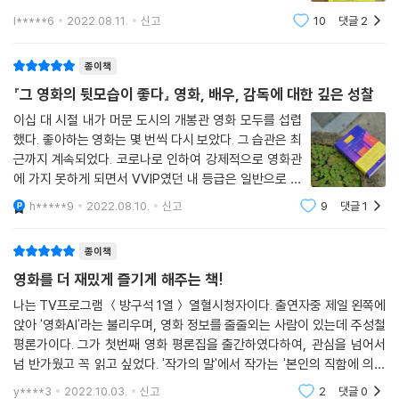
영화 산업을 지탱해온 이름들이다. 봉태규, 공효진이 자신만의 정서로 완
와 영화 관련 퀴즈를 푸는 게 일상이었던 그 시절을 떠올
경)는 영화 속에서 이렇게 함께 질문한다. “그렇게 살아도 됩니까? 내버려
l*****6
2022.08.11.
신고
10
댓글
2
성해온 ‘전대미문’의 캐릭터들부터 주성치, 찰리 채플린, 오드리 헵번이 세
리게 하는 주성철 영화평론가의 『그 영화의 뒷모습이 좋
둬도 됩니까?” 그 질문은 바로 영화를 보는 우리에게 던져진 것이다. 당신
계적인 아이콘으로 자리 잡아온 과정까지 낱낱이 이 책에서 살펴볼 수 있
다』를 읽어보았다. 저자는 영화 잡지 ＜
은 어떻게 대답하시겠습니까.
종이책
다..
---「저널리즘 영화」중에서
『그 영화의 뒷모습이 좋다』 영화, 배우, 감독에 대한 깊은 성찰
제3전시실 「장르관」
이십 대 시절 내가 머문 도시의 개봉관 영화 모두를 섭렵
장르 이단아들의 무한한 가능성
했다. 좋아하는 영화는 몇 번씩 다시 보았다. 그 습관은 최
장르의 렌즈로 들여다보면 보이는 영화가 우리에게 던지는 질문들
근까지 계속되었다. 코로나로 인하여 강제적으로 영화관
에 가지 못하게 되면서 VVIP였던 내 등급은 일반으로 내
‘감독’과 ‘배우’라는 키워드가 영화의 밖을 탐구하는 유용한 도구였다면,
려앉았다. 책과 음악, 영화 중 책 다음으로 좋아하는 게 영
h*****9
2022.08.10.
신고
9
댓글
1
화다. 다른 사람들의 이야기에 매력을 느껴 화면에 빠져들
‘장르’라는 렌즈는 영화의 내부를 비교적 깊게 들여다볼 수 있는 도구가 된
고 좋아하는 배우, 감독이 나오는 영화라
다. 이 전시실에서는 홍콩 누아르, B무비, 흑인 인권영화, 한국 공포영화,
종이책
선거영화, 저널리즘 영화 등 영화가 다루고 있는 소재와 방식에 따라 총 11
영화를 더 재밌게 즐기게 해주는 책!
개의 주제를 탐구한다. 장르 영화는 자신의 존재를 나타내는 반복적인 ‘컨
벤션(관습)’이 특징이다. 이 컨벤션에는 대중의 무의식이 반영되기에, 장
나는 TV프로그램 ＜방구석 1열＞ 열혈시청자이다. 출연자중 제일 왼쪽에
앉아 '영화AI'라는 불리우며, 영화 정보를 줄줄외는 사람이 있는데 주성철
르 영화는 우리의 역사, 사회 문제, 더 나아가 우리가 당연하다 여겨온 관념
평론가이다. 그가 첫번째 영화 평론집을 출간하였다하여, 관심을 넘어서
까지 담는다. 한국 공포영화로 대표되는 [여고괴담]과 [알포인트]에서 각
넘 반가웠고 꼭 읽고 싶었다. '작가의 말'에서 작가는 '본인의 직함에 의문
각 한국의 입시 교육에 대한 비판, 베트남전에 대한 반성을 읽는 것이 결코
을 갖는다'라는 문장으로 시작된다. 영화 프로그램에서 느꼈던 그분다운
과장이 아닌 이유다. 장르 영화는 그들의 방식으로 조금씩 변주하고 나아
y****3
2022.10.03.
신고
2
댓글
0