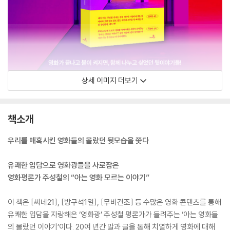
상세 이미지 더보기
책소개
우리를 매혹시킨 영화들의 몰랐던 뒷모습을 쫓다
유쾌한 입담으로 영화광들을 사로잡은
영화평론가 주성철의 “아는 영화 모르는 이야기”
이 책은 [씨네21], [방구석1열], [무비건조] 등 수많은 영화 콘텐츠를 통해
유쾌한 입담을 자랑해온 ‘영화광’ 주성철 평론가가 들려주는 ‘아는 영화들
의 몰랐던 이야기’이다. 20여 년간 말과 글을 통해 치열하게 영화에 대해