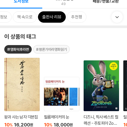
도서정보
배송/반품/교환
49
정보
책 속으로
출판사 리뷰
추천평
이 상품의 태그
#영화덕후라면
#평론가따라영화읽기
왕과 사는 남자 각본집
필름메이커의 눈
디즈니, 픽사 베스트 컬
릴
렉션 - 주토피아 Zoot
10
16,200
10
18,000
1
%
%
원
원