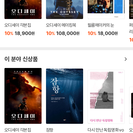
오디세이 각본집
오디세이 메이킹북
필름메이커의 눈
퍼
리
10
18,900
10
108,000
10
18,000
%
%
%
원
원
원
1
이 분야 신상품
오디세이 각본집
잠항
다시 만난 독립영화 vo
오