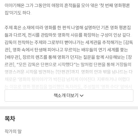
이야기해온 그가 그동안의 애정의 흔적들을 모아 엮은 ‘첫 번째 영화평론
집’이기도 하다.
주제 혹은 소재에 따라 영화를 한 편씩 나열해 설명하던 기존 영화 평론집
들과 다르게, 전시를 관람하듯 영화적 사유를 확장하는 구성이 인상 깊다.
감독이 천착하는 주제와 그로부터 뻗어나가는 세계관을 추적해가는 [감독
관], 영화 속에서 탄생해 피어나고 무르익는 배우들의 연기 세계를 쫓는
[배우관], 장르의 렌즈를 통해 영화가 던지는 질문을 함께 사유해보는 [장
르관], “모든 감독은 단편으로 시작했다”는 말처럼 단편을 통해 거장들의
영광스러운 시작을 발견하는 [단편관]까지. 영화의 안과 밖을 넘나드는 다
채로운 ‘영화의 뒷이야기’가 박진감 넘치게 이어진다. 지루하거나 어렵다
는 이유로 영화 평론집을 멀리했던 독자라도, 주성철의 ‘영화 수다’ 앞에서
는 흥미진진하게 눈을 밝힐 것이다. 더불어 [기생충], [미나리], [헤어질
책소개 더보기
결심] 등 한국 영화의 대변혁기를 선도하고 있는 최신 작품들도 함께 논하
기 때문에, 이를 함께 목격하고 이야기하는 즐거움을 만끽할 것이다.
목차
영화 기자, 에디터, 평론가의 정체성을 오가며 영화 곁에 늘 함께해온 저자
는 “아마도 영화만큼 강렬한 예술은 없을 것이다”라고 말한다. 영화가 끝
작가의 말