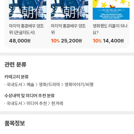
제4전시실 단편관
마지막 홍콩배우 양조
마지막 홍콩배우 양조
영화평도 리콜이 되나
박찬욱의 단편영화관
위 (큰글자도서)
위
요?
봉준호의 단편영화관
48,000
10
25,200
10
14,400
%
%
원
원
원
관련 분류
카테고리 분류
국내도서
예술
영화/드라마
영화이야기/비평
수상내역 및 미디어 추천 분류
국내도서
미디어 추천
한겨레
품목정보