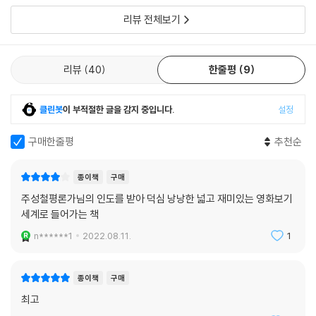
찾아볼 수 있다. “어쩌면 개별 작품에 대한 평가 이상으로, 봉준호 감독이
리뷰 전체보기
언제나 변함없이 같은 이야기를 하고자 애써왔다는 걸 깨닫는 게 더 중요
할지도” 모름을 시사한다. 두 거장의 단편을 모두 살펴본 독자들은 이렇게
외치게 될 것이다. “영화감독들은 다 계획이 있구나!”
리뷰
40
한줄평
9
클린봇
이 부적절한 글을 감지 중입니다.
설정
구매한줄평
추천순
종이책
구매
주성철평론가님의 인도를 받아 덕심 낭낭한 넓고 재미있는 영화보기
세계로 들어가는 책
n******1
2022.08.11.
1
종이책
구매
최고