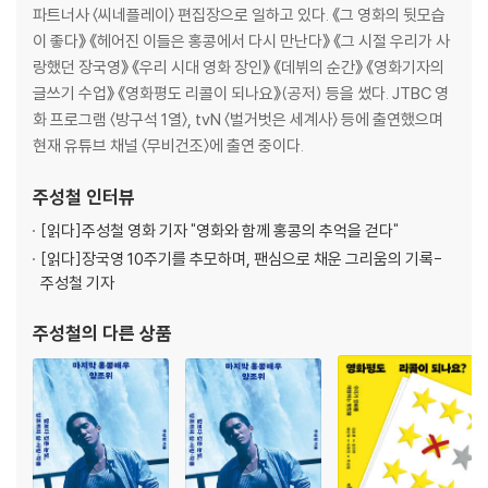
공효진 × 봉태규: 한국 영화의 새로운 감각과 정서
파트너사 〈씨네플레이〉 편집장으로 일하고 있다. 《그 영화의 뒷모습
메릴 스트리프: 호흡 하나까지 자유자재로 가지고 노는 명민함
이 좋다》 《헤어진 이들은 홍콩에서 다시 만난다》 《그 시절 우리가 사
주성치: 액션과 코미디를 넘나드는 능청스러운 재주꾼
랑했던 장국영》 《우리 시대 영화 장인》 《데뷔의 순간》 《영화기자의
찰리 채플린: 세상의 희비극에 통달한 가장 위대한 코미디언
글쓰기 수업》 《영화평도 리콜이 되나요》(공저) 등을 썼다. JTBC 영
오드리 헵번: 세상을 사랑에 빠뜨린 영원한 페어 레이디
화 프로그램 〈방구석 1열〉, tvN 〈벌거벗은 세계사〉 등에 출연했으며
현재 유튜브 채널 〈무비건조〉에 출연 중이다.
제3전시실 장르관
주성철
인터뷰
‘홍콩 누아르’의 발명: [영웅본색] 시리즈의 추억
[읽다]
주성철 영화 기자 "영화와 함께 홍콩의 추억을 걷다"
B무비의 거장들: 켄 러셀과 존 워터스
[읽다]
장국영 10주기를 추모하며, 팬심으로 채운 그리움의 기록-
프랑스 영화는 어렵지 않다: 장 피에르 멜빌과 클로드 샤브롤
주성철 기자
흑인 인권영화: [노예 12년]과 [셀마]
한국 공포영화: [여고괴담]과 [알포인트]
주성철
의 다른 상품
미국 선거영화: [밥 로버츠]와 [왝 더 독]
한국 선거영화: [특별시민]과 [댄싱퀸]
저널리즘 영화: [나이트 크롤러]부터 [신문기자]까지
오시마 나기사와 기타노 다케시: [감각의 제국]과 [하나-비]
이장호와 정지영: [바보 선언]과 [하얀 전쟁]
김윤석과 곽경택: [극비수사]와 [암수살인]