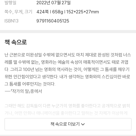
발행일
2022년 07월 27일
쪽수, 무게, 크기
424쪽 | 658g | 152*225*27mm
ISBN13
9791160405125
책 속으로
난 근본으로 미완성일 수밖에 없으면서도 마치 제대로 완성된 것처럼 너스
레를 떨 수밖에 없는, 영화라는 예술의 속성이 매혹적이면서도 때로 귀엽
다. 그리고 100년 넘는 영화의 역사라는 것이, 어떻게든 그 틈새를 채우기
위한 안간힘이었다고 생각한다. 내가 생각하는 영화와의 스킨십이란 바로
그 틈새를 어루만지는 것이다.
---「작가의 말」중에서
그때만 해도 감독들이 다른 누군가의 영화를 좋아한다고 공개적으로 밝히
거나, 어떤 만화나 애니메이션을 좋아한다고 말하는 것 자체가 이상하게
느껴지던 시절이었다. ‘다른 영화는 잘 안 봐요’라고 말하는 것이 꽤 멋져
책 속으로 더보기
보이던, 혹은 그것이 감독의 자존심처럼 느껴지던 때였다. 그래서 대화를
시작하자마자 “새로 나온 『이나중 탁구부』 봤어요?”라거나 “나는 『멋지