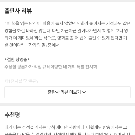
다 마사루』가 더 좋아”라고 얘기하는 모습이 무척 신선했다. 심지어 김지
출판사 리뷰
운 감독은 “예전에 [패왕별희]보다 [터미네이터 2]가 훨씬 훌륭한 영화라
고 말했다가 완전히 ‘피박’ 쓴 적 있다”는 경험담까지 들려줬다. 그래서 그
“이 책을 읽는 당신이, 마음에 들지 않았던 영화가 좋아지는 기적과도 같은
날의 좌담이 한국 영화계에 새로운 감독군(群)이 등장하고 있다는 상징적
경험을 하길 바라진 않는다. 다만 차근차근 읽어나가면서 ‘이렇게 보니 영
인 만남처럼 느껴졌다.
화가 더 재미있네’라는 식으로, 영화를 좀 더 쉽게 즐길 수 있게 된다면 기
---「봉준호」중에서
쁠 것이다” - 「작가의 말」 중에서
최동훈 감독은 “다들 2016년은 [곡성]의 해가 될 것이라 믿고 있다”고 했
*절찬 상영중*
고, 김지운 감독도 “시나리오를 봤을 때부터 ‘이건 진짜 미친 이야기’라 생
주성철 평론가가 직접 큐레이팅한 네 개의 특별 전시회
각했다”고 했다. 기사가 나가자마자 ‘봉준호 감독이 급체한 영화 [곡성]’이
라는 제목으로 삽시간에 수십 개의 어뷰징 기사가 만들어졌다. 이후 영화
제1전시실 「감독관」
가 개봉하고 무려 2시간 36분의 상영시간 동안 ‘탁월한 과잉’으로 좋게 본
관객과 게임을 멈추지 않는 천재들
출판사 리뷰 더보기
사람들이나 ‘공허한 과욕’으로 나쁘게 본 사람들이나 공통적으로 봉준호
내면의 욕망과 끈질긴 신념으로 일구어낸 그들만의 찬란한 세계를 쫓다
감독이 겪은 소화불량을 호소했다. 그럼에도 가벼운 감상을 주고받는 것부
터 시작하여, 토론할 만한 가치가 있는 한국 영화가 오랜만에 등장한 것 자
영화는 그들의 손끝에서 최초로 탄생한다. 영화의 안과 밖을 넘나드는 이
추천평
체가 의미 있는 쾌감이었다.
전시의 시작이 「감독관」이어야 하는 이유다. 박찬욱, 봉준호, 류승완, 나홍
---「나홍진」중에서
진, 김기영이라는 한국 영화사의 뜨거운 이름들 이후로 고레에다 히로카
내가 아는 주성철 기자는 무척 재미난 사람이다. 아쉽게도 방송에서는 그
즈, 요르고스 란티모스, 마틴 스코세이지, 켄 로치, 쿠엔틴 타란티노라는
모습을 다 담을 수 없었지만, 사석에서 얘기를 나누다 보면 ‘역시 재미난 사