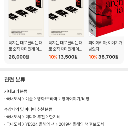
38. 「당신자신과 당신의 것」 홍상수
39. 「로스트 인 더스트」 데이비드 매켄지
40. 「닥터 스트레인지」 스콧 데릭슨
41. 「죽여주는 여자」 이재용
42. 「다가오는 것들」 미아 한센 뢰베
43. 「밀정」 김지운
닥치는 대로 끌리는 대
닥치는 대로 끌리는 대
파이아키아, 이야기가
44. 「최악의 하루」 김종관
로 오직 재미있게 이동
로 오직 재미있게 이동
남았다
45. 「히치콕 트뤼포」 켄트 존스
진 독서법 (큰글자도
진 독서법
28,000
10
13,500
10
38,700
%
%
원
원
원
46. 「태풍이 지나가고」 고레에다 히로카즈
서)
47. 「부산행」 연상호
48. 「우리들」 윤가은
관련 분류
49. 「본 투 비 블루」 로버트 뷔드로
50. 「아가씨」 박찬욱
카테고리 분류
51. 「곡성」 나홍진
국내도서
예술
영화/드라마
영화이야기/비평
52. 「캡틴 아메리카: 시빌 워」 조 루소, 앤서니 루소
53. 「아노말리사」 찰리 코프먼, 듀크 존슨
수상내역 및 미디어 추천 분류
54. 「한여름의 판타지아」 장건재
국내도서
미디어 추천
한겨레
55. 「킹스맨: 시크릿 에이전트」 매슈 본
국내도서
YES24 올해의 책
2019년 올해의 책 후보도서