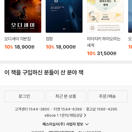
오디세이 각본집
잠항
미야자키 하야오라는
오
세계
10
18,900
10
18,000
1
%
%
원
원
10
31,500
%
원
이 책을 구입하신 분들이 산 분야 책
로그인
최근 본 상품
주문/배송
고객센터 1544-3800
티켓 1544-6399
중고샵 1566-4295
eBook 1:1문의/채팅상담
예스이십사(주) 사업자 정보