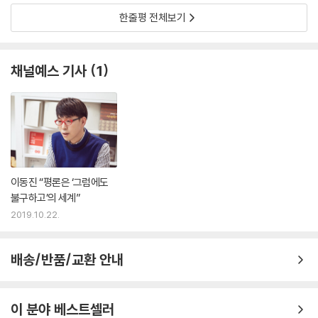
202. 「소름」 윤종찬
한줄평 전체보기
203. 「순애보」 이재용
204. 「죽거나 혹은 나쁘거나」 류승완
205. 「여고괴담 두 번째 이야기」 김태용, 민규동
채널예스 기사
1
206. 「라이브 플래쉬」 페드로 알모도바르
207. 「검은 고양이 흰 고양이」 에밀 쿠스투리차
208. 「벨벳 골드마인」 토드 헤인스
이동진 “평론은 ‘그럼에도
불구하고’의 세계”
2019.10.22.
배송/반품/교환 안내
이 분야 베스트셀러