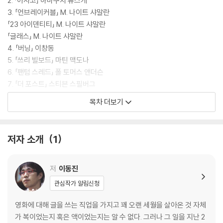
2. 「아사코」 하마구치 류스케
3. 「언브레이커블」 M. 나이트 샤말란
「23 아이덴티티」 M. 나이트 샤말란
「글래스」 M. 나이트 샤말란
4. 「버닝」 이창동
5. 「쓰리 빌보드」 마틴 맥도나
6. 「팬텀 스레드」 폴 토머스 앤더슨
7. 「더 포스트」 스티븐 스필버그
8. 「셰이프 오브 워터: 사랑의 모양」 기예르모 델 토로
목차 더보기
9. 「코코」 리 언크리치
10. 「1987」 장준환
11. 「신과함께-죄와 벌」 김용화
저자 소개
1
12. 「강철비」 양우석
13. 「세 번째 살인」 고레에다 히로카즈
14. 「우리는 같은 꿈을 꾼다」 일디코 에네디
저
이동진
15. 「빌리 진 킹: 세기의 대결」 밸러리 패리스, 조너선 데이턴
관심작가 알림신청
16. 「당신과 함께한 순간들」 마이클 알메레이다
17. 「마더!」 대런 애러노프스키
영화에 대해 글을 쓰는 직업을 가지고 꽤 오랜 세월을 살아온 것 자체
18. 「어 퍼펙트 데이」 페르난도 레온 데 아라노아
가 복이었는지 혹은 액이었는지는 알 수 없다. 그러나 그 일을 지난 2