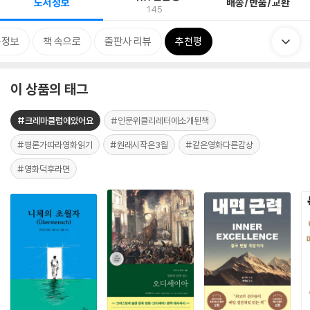
도서정보
배송/반품/교환
145
목정보
책 속으로
출판사 리뷰
추천평
이 상품의 태그
#크레마클럽에있어요
#인문위클리레터에소개된책
#평론가따라영화읽기
#원래시작은3월
#같은영화다른감상
#영화덕후라면