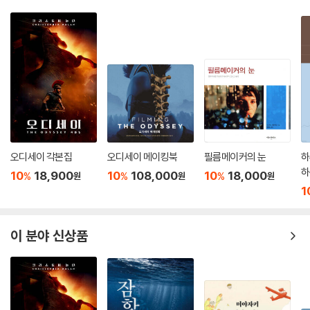
오디세이 각본집
오디세이 메이킹북
필름메이커의 눈
하
하
10
18,900
10
108,000
10
18,000
%
%
%
원
원
원
1
이 분야 신상품