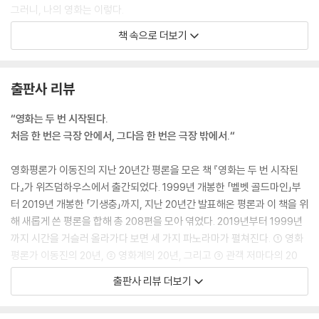
75. 「경계도시 2」 홍형숙
그러니, 나의 영화는 이렇다.
76. 「예언자」 자크 오디아르
--- p.155, 「세 번째 살인」 중에서
책 속으로 더보기
77. 「인 디 에어」 제이슨 라이트먼
78. 「우리가 꿈꾸는 기적: 인빅터스」 클린트 이스트우드
그러니까, 들은 자는 말해야 한다. 말해야 비로소 드러나는 진실이 있다. 이
79. 「꼬마 니콜라」 로랑 티라르
야기가 생명을 갖는 것은 오직 이야기될 때뿐이다.
출판사 리뷰
80. 「500일의 썸머」 마크 웨브
--- p.187, 「몬스터 콜」 중에서
81. 「더 로드」 존 힐코트
“영화는 두 번 시작된다.
82. 「아바타」 제임스 캐머런
여기서 기억은 결국 불쑥불쑥 틈입해 들어오는 경험의 편린이 아니다. 부
처음 한 번은 극장 안에서, 그다음 한 번은 극장 밖에서.“
83. 「더 문」 덩컨 존스
서지고 쪼개지는 망각에 힘을 다해 맞서는 저항의 결실이다. 이 이야기에
84. 「바람」 이성한
서 갈라지는 것들은 파괴력을 가졌지만 이어지는 것들은 치유력을 지녔다.
영화평론가 이동진의 지난 20년간 평론을 모은 책 『영화는 두 번 시작된
85. 「브로큰 임브레이스」 페드로 알모도바르
이름을 묻고 또 물으며 잊지 않으려 애쓰고 또 애쓴 흔적이 결국 매듭이 되
다』가 위즈덤하우스에서 출간되었다. 1999년 개봉한 「벨벳 골드마인」부
86. 「2012」 롤란트 에머리히
어 둘을 연결하고 비극의 구멍을 메운다. 이 영화에 담긴 감동의 태반(太
터 2019년 개봉한 「기생충」까지, 지난 20년간 발표해온 평론과 이 책을 위
87. 「여행자」 우니 르콩트
半)은 안간힘이다.
해 새롭게 쓴 평론을 합해 총 208편을 모아 엮었다. 2019년부터 1999년
88. 「바스터즈: 거친 녀석들」 쿠엔틴 타란티노
--- pp.278~279, 「너의 이름은.」 중에서
까지 시간을 거슬러 올라가다 보면 세 가지 파노라마가 펼쳐진다. ① 영화
89. 「파주」 박찬옥
평론가 이동진의 20년, ② 영화계의 20년, 그리고 ③ 관객 저마다의 20
90. 「호우시절」 허진호
그러니까 삶의 모든 시절에는 그 시절만의 치열한 문제가 있다. 세월이 흐
년. 그야말로 21세기 영화계의 첫 20년이 총결산되어 있다고 해도 과언이
91. 「나무없는 산」 김소영
출판사 리뷰 더보기
른다고 문제가 저절로 해결되지는 않는다. 시간이 흐르면 그저 문제가 달
아니다. 200편이 넘는 영화가 전하는 메시지를 통해 각자의 인생을, 또 영
92. 「디스 이즈 잉글랜드」 셰인 메도스
라질 뿐이다. 그 모든 사람과 사람 사이의 관계에서 아무리 절실하고 간절
화평론가 이동진이 말하는 세상을 들여다보게 된다. 영화를 더 사랑하게
93. 「불신지옥」 이용주
해도 아이들은, 그들은, 우리들은, 자꾸 미끄러진다. 다만 「우리들」은 손톱