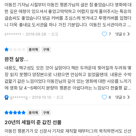
131. 「마이클 클레이튼」 토니 길로이
에서 가장 중요한 사건은 프레임 밖에 있다. 흔하디흔한 플래시백 한 번 쓰
이동진 기자님 시절부터 이동진 평론가님의 글은 참 좋았습니다.영화에 대
는 바로 이래야 된다고 특정해서 규정하는 순간, 사랑의 신비는 휘발되고
132. 「파라노이드 파크」 거스 밴 샌트
지 않지만, 오래전에 이야기 밖에서 일어났던 사건은 삶 전체를 덮는 진원
한 깊은 애정이 있으셔서 좋았고딱딱하고 어렵지 않게 풀어주시는 특유의
그 규정 밖의 사랑들에 대해서 폭력이 시작된다.”(133쪽, 「셰이프 오브 워
133. 「베오울프」 로버트 저메키스
글솜씨도 좋았습니다.방금 커버를 조심스레 벗겨내고 투명커버를 입혔더
이 되어 세월을 넘어도 쇠하지 않는 흔들림으로 끊임없이 반복 회귀한다.
터」 中))…… 한 편의 영화를 논하기 위해 수많은 영화와 영화 밖 세상을 끌
134. 「데드 걸」 카렌 몬크리프
니 더욱 좋네요.도서관을 하나 가진 기분입니다. 이동진 도서관이라고 붙
어떤 사건은 영원한 여진으로 남는다.
어온다. 그리고 독자와 영화 사이를 교차하며 서로의 거리를 좁혀나간다.
일...평론가님에게도 이 책이 각별하겠지만 독자로서 관객으로서 팬으로서
135. 「색, 계」 리안
--- pp.535~536, 「걸어도 걸어도」 중에서
s******1
2019.09.28.
신고
7
댓글
0
저에게도 각별한
136. 「M」 이명세
홀로 영화를 감상할 때는 미처 확인하지 못했던 부분들을 저자와 함께 살
137. 「행복」 허진호
그리고 노래가 멈추고 여자의 여정이 끝나는 순간, 관객은 깨닫는다. 설령
종이책
구매
피다 보면 그제야 비로소 한 편의 감상이 마무리되는 느낌마저 든다. 그런
138. 「원스」 존 카니
영화에서 구원의 사다리를 발견하는 것은 불가능할지라도, 어떤 영화는 깊
의미에서 영화감독 박찬욱의 추천사는 더욱 뜻깊게 다가온다. “그가 추천
완전 실망...
139. 「본 얼티메이텀」 폴 그린그래스
은 우물 같은 위로를 건넨다는 것을. 극 중에서 이름조차 부여받지 못한 두
하는 영화를 함께 보고 설명을 듣고 대화를 나눠본 관객에게 이동진은 차
내용도, 책구성도 모든 것이 실망이다.책은 두꺼운데 찢어질까 두려워 몇
140. 「데쓰 프루프」 쿠엔틴 타란티노
사람의 사랑 이야기에는 드라마틱한 굴곡이 없다. 영화 속에서 남자나 여
라리 일종의 영화관이다.”
장 읽지 못했다.양장본으로 나왔으면 안심하고 읽었을텐데...내용은 수박
141. 「마이 파더」 황동혁
자가 혼자 노래하는 순간의 쓸쓸함은 둘이 함께 노래하는 장면에서도 그다
겉핥기 같은 느낌이었다.이동진님의 깊이 있는 영화에 대한 사유를 느끼기
142. 「미스터 브룩스」 브루스 A. 에번스
지 줄어들지 않는다. 그러나 혼자 노래할 때 빈 하늘을 외로이 떠돌았던 영
“그러니, 나의 영화는 이렇다.”
에 영화 당 4~6페이지 분량의 평론은 아쉽다라는 느낌보다 한줄평 같은
143. 「조디악」 데이비드 핀처
혼들은, 둘이 함께 노래할 때 지친 나래를 접고서 부드럽게 흔들리는 음표
느낌이었다.고민 끝에 기대하고 산 책이었는데, 두고두고 아쉬운 책이다.
144. 「기담」 정범식, 정식
g******g
2019.10.10.
신고
6
댓글
0
위에서 잠시 쉰다. 그걸로 족하다. 그게 이 생에 허락된 휴식이라면.
이동진 평론가는 이 책에 수록된 한 평론에서 이렇게 운을 뗀다. “그러니,
145. 「디워」 심형래
--- pp.682~683, 「원스」 중에서
나의 영화는 이렇다.” 같은 영화를 보았더라도 모두에게는 자신만의 영화
146. 「라따뚜이」 브래드 버드
종이책
구매
가 남는다. 그러니 『영화는 두 번 시작된다』를 읽는 모두는 이동진 평론가
147. 「화려한 휴가」 김지훈
「타인의 삶」의 동력은 시선의 감응력이다. 한 사람을 세심하게 지켜보면 그
20년의 세월이 준 값진 선물
의 영화를 알아가는 동시에 문득 자신의 영화를 떠올리게 될 것이다. 나의
148. 「레이디 채털리」 파스칼 페랑
사람을 이해할 수밖에 없고, 그 사람을 이해하면 사랑하게 된다. 언뜻 도청
영화는 어떠했는지 되돌아보게 될 것이다. 그렇게 영화는 한 번 더 시작된
이동진 평론가가 모 신문사 기자로 재직할 때부터그의 묵직하면서도 신선
149. 「디센트」 닐 마셜
전문가의 딜레마를 다룬 프랜시스 코폴라의 「컨버세이션」과 비슷해 보이