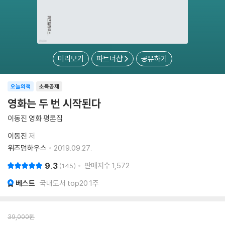
미리보기
파트너샵
공유하기
오늘의책
소득공제
영화는 두 번 시작된다
이동진 영화 평론집
이동진
저
위즈덤하우스
2019.09.27.
9.3
판매지수
1,572
145
베스트
국내도서 top20 1주
39,000
원