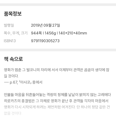
56. 「나를 찾아줘」 데이비드 핀처
57. 「자유의 언덕」 홍상수
58. 「그레이트 뷰티」 파올로 소렌티노
품목정보
59. 「그녀」 스파이크 존즈
60. 「더 울프 오브 월스트리트」 마틴 스콜세지
발행일
2019년 09월 27일
61. 「사이비」 연상호
쪽수, 무게, 크기
944쪽 | 1456g | 140*210*40mm
62. 「스토커」 박찬욱
ISBN13
9791190305273
63. 「안티크라이스트」 라스 폰 트리에
64. 「아이 엠 러브」 루카 과다니노
65. 「불청객」 이응일
책 속으로
66. 「옥희의 영화」 홍상수
67. 「김복남 살인사건의 전말」 장철수
영화가 멈춘 그 발코니의 자리에 서서 이제부터 관객은 곰곰이 생각에 잠
68. 「악마를 보았다」 김지운
길 것이다.
69. 「인셉션」 크리스토퍼 놀런
--- p.67, 「아사코」 중에서
70. 「하얀 리본」 미하엘 하네케
71. 「포화속으로」 이재한
인물들 마음을 뒤흔들어놓는 격랑의 정체를 낱낱이 밝히지 않는 고레에다
72. 「시」 이창동
히로카즈의 종결법은 그 자체로 영화가 끝난 후 관객들 각자의 마음에서
73. 「클래스」 로랑 캉테
영화가 다시 시작되게 하려는 제언처럼 여겨진다. 단 하나의 정답 같은 건
74. 「시리어스 맨」 이선 코언, 조엘 코언
없을 것이다.