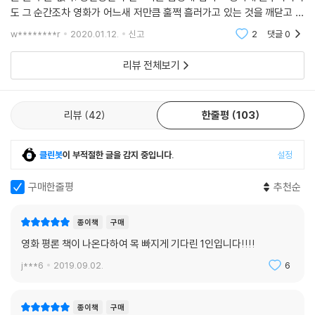
168. 「가족의 탄생」 김태용
「브루스 올마이티」엔 이 온화하고 속 깊은 코미디의 수준을 짐작케 하는 장
도 그 순간조차 영화가 어느새 저만큼 훌쩍 흘러가고 있는 것을 깨닫고 허
169. 「미션 임파서블 3」 J.J. 에이브럼스
면이 나온다. 브루스가 처음 찾아갔을 때 작업복을 입은 신은 청소를 하고
겁지겁 뒤쫓아 간다.두 번째 시작되면 사뭇 다르다. 이제 그는 그 영화를 불
170. 「사생결단」 최호
w********r
2020.01.12.
신고
2
댓글
0
있었다. 온갖 소동 끝에 다시 신을 찾아가는 장면에서도 브루스는 약속대
러낸다. 하루
171. 「피터팬의 공식」 조창호
로 신과 함께 나란히 서서 청소를 한다. 남에게 힘을 행사할 수 있는 자리란
리뷰 전체보기
172. 「뮌헨」 스티븐 스필버그
사실 뭔가를 만들어내고 강제할 수 있는 앞자리가 아니라, 다른 이들을 뒤
173. 「메종 드 히미코」 이누도 잇신
치다꺼리하고 세상의 오점을 닦아내는 뒷자리일 게다. 심지어 하나님도 대
174. 「킹콩」 피터 잭슨
걸레를 들고 직접 바닥을 닦으신다는데.
리뷰
42
한줄평
103
175. 「이터널 선샤인」 미셸 공드리
--- p.859, 「브루스 올마이티」 중에서
176. 「사랑해, 말순씨」 박흥식
177. 「사랑니」 정지우
클린봇
이 부적절한 글을 감지 중입니다.
설정
178. 「형사 Duelist」 이명세
179. 「극장전」 홍상수
구매한줄평
추천순
180. 「아는 여자」 장진
181. 「트로이」 볼프강 페터젠
종이책
구매
182. 「송환」 김동원
영화 평론 책이 나온다하여 목 빠지게 기다린 1인입니다!!!!
183. 「빅 피쉬」 팀 버튼
j***6
2019.09.02.
6
184. 「친구」 곽경택
「품행제로」 조근식
「말죽거리 잔혹사」 유하
종이책
구매