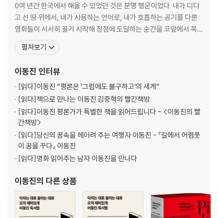
19. 「몬스터 콜」 후안 안토니오 바요나
0여 년간 한국에서 해올 수 있었던 것은 분명 행운이었다. 내가 디디
20. 「밤섬해적단 서울불바다」 정윤석
고 선 땅 위에서, 내가 사용하는 언어로, 내가 호흡하는 공기를 다룬
21. 「혹성탈출: 종의 전쟁」 맷 리브스
영화들이 서서히 끓기 시작해 정점에 도달하는 순간을 코앞에서 목도
22. 「레이디 맥베스」 윌리엄 올드로이드
하는 것은 경이로운 경험이었다. 내가 사랑했던 영화들처럼 나의 세
펼쳐보기
23. 「덩케르크」 크리스토퍼 놀런
계도 정점에 도달할 수는 없을 것이다. 하지만 나의 시간 역시 가끔씩
24. 「옥자」 봉준호
끓어오른다. 그리고 기포가 사라진 한참 후까지 지치도록 반추한다.
이동진
인터뷰
25. 「엘르」 폴 버호벤
나는 이해하기 위해 믿는다. 쓰고 또 쓴다.
26. 「네루다」 파블로 라라인
[읽다]
이동진 “평론은 ‘그럼에도 불구하고’의 세계”
27. 「목소리의 형태」 야마다 나오코
[읽다]
책으로 만나는 이동진 김중혁의 빨간책방
28. 「가디언즈 오브 갤럭시 VOL. 2」 제임스 건
[읽다]
이동진 평론가가 특별한 책을 읽어드립니다 - <이동진의 빨
29. 「파운더」 존 리 행콕
간책방>
30. 「밤의 해변에서 혼자」 홍상수
[읽다]
당신의 꿈속을 헤아려 주는 여행자 이동진 - 『길에서 어렴풋
31. 「토니 에드만」 마렌 아데
이 꿈을 꾸다』 이동진
32. 「문라이트」 배리 젠킨스
[읽다]
영화 읽어주는 남자 이동진을 만나다
33. 「맨체스터 바이 더 씨」 케네스 로너건
34. 「컨택트」 드니 빌뇌브
이동진
의 다른 상품
35. 「녹터널 애니멀스」 톰 포드
36. 「너의 이름은.」 신카이 마코토
37. 「라라랜드」 데이미언 셔젤