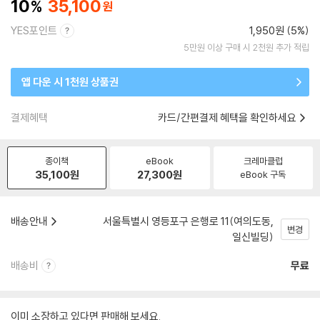
10
35,100
YES포인트
1,950원 (5%)
5만원 이상 구매 시 2천원 추가 적립
앱 다운 시 1천원 상품권
결제혜택
카드/간편결제 혜택을 확인하세요
종이책
eBook
크레마클럽
35,100
원
27,300
원
eBook 구독
배송안내
서울특별시 영등포구 은행로 11(여의도동,
변경
일신빌딩)
배송비
무료
이미 소장하고 있다면 판매해 보세요.