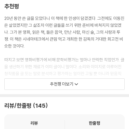
된다.
94. 「업」 피트 닥터(Pete Docter), 밥 피터슨
추천평
끝에 겨우 남은 봉숭아 꽃물을 바라보며, 미끄러진 그 자리에서 다시 일어
95. 「트랜스포머: 패자의 역습」 마이클 베이
서야 한다고 필사적으로 다짐하고 있을 뿐이다.
20년 시간의 결을 담은 대작 영화평론집 드디어 출간!
20년 동안 쓴 글을 모았다니 이 책에 한 인생이 담겼겠다. 그전에도 이동진
96. 「걸어도 걸어도」 고레에다 히로카즈
--- p.329, 「우리들」 중에서
은 살았겠지만 그 삶조차 이런 글들을 쓰기 위한 준비에 바쳐지지 않았겠
97. 「드래그 미 투 헬」 샘 레이미
214편의 영화를 다룬 208편의 평론, ‘찾아보기’에 정리한 영화명과 영화
나. 그가 본 영화, 읽은 책, 들은 음악, 만난 사람, 마신 술, 그의 사랑과 투
98. 「로나의 침묵」 장 피에르 다르덴, 뤽 다르덴
‘오직 그대만이’라는 고유성은 결국 세월 속에서 ‘다른 누구라도’라는 익명
인명만 모두 1,700여 개, 그리고 총 페이지 수 944쪽. 오랜 시간 성실하고
쟁. 이 책은 시네마테크에서 큰맘 먹고 개최한 한 감독의 거대한 회고전 비
99. 「마더」 봉준호
성 속으로 녹아들어가고 마는 것일까. 아픔을 남기며 끝났다고 해서 그 경
탁월하게 활동해온 이동진 평론가의 기록이자, 『영화는 두 번 시작된다』가
슷한 것이다.
100. 「잘 알지도 못하면서」 홍상수
험 전체가 부정되어야 하는 걸까. 「아노말리사」에서 유일하게 마이클의 시
갖고 있는 숫자의 무게이다. 지난 20년의 시간이 켜켜이 담겨 있는 이 책을
101. 「박쥐」 박찬욱
점을 벗어난 종반부 리사의 장면을 어떻게 받아들였는지 곱씹어보면 당신
읽으며 독자들은 이동진 평론가가 영화와 함께 걸어온 21세기 초반부를 동
따지고 보면 영화비평가에 비해 문학비평가는 얼마나 안락한 직업인가. 글
102. 「똥파리」 양익준
이 어떤 사람인지 짐작할 수 있을지도 모른다.
행하게 될 것이다.
을 생산하기 위한 재료가 이미 글이니 말이다. 소리와 이미지로 이루어진
103. 「더 리더: 책 읽어주는 남자」 스티븐 달드리
--- pp.348~349, 「아노말리사」 중에서
창작품을 글 또는 말로 분석하고 평가하는 일이란 고될 뿐 아니라 믿음직
104. 「번 애프터 리딩」 이선 코언, 조엘 코언
각 평론을 2019년부터 1999년까지 영화 개봉 시점의 역순으로 배치한 이
해지기가 어렵다. 그러나 긴 세월 언제나 시류에 휘둘리기는커녕 일관되게
105. 「그랜 토리노」 클린트 이스트우드
수많은 영화들이 마음의 궤적과 파장을 스크린에 담아내기 위해 애쓴다.
추천평 더보기
책의 구성은 시간의 흐름 자체를 그대로 녹여내고 있다. 분절된 시간 속에
소신을 지키고 스스로 정한 높은 기준을 유지해왔기에 이동진은 하나의 매
106. 「도쿄 소나타」 구로사와 기요시
새로 찾아온 감정이 삶의 행로 자체를 바꾸기 위해서는 그전까지 누적된
떨어져 있던 208편의 평론을 한 편의 연대기로 재구성한 것이다. 그 어떤
체, 또는 기관이 되었다. 그가 추천하는 영화를 함께 보고 설명을 듣고 대화
107. 「레볼루셔너리 로드」 샘 멘데스
기나긴 시간 전체와 겨뤄서 이겨야 한다. 그럼에도 대부분의 영화들은 순
페이지를 펼쳐도 앞뒤로 자연스레 그 시기의 영화가 따라오고, 독자는 영
를 나눠본 관객에게 이동진은 차라리 일종의 영화관이다. 장소가 어디가
108. 「다우트」 존 패트릭 셰인리
간이 세월을 삼키는 모습을 너무나 쉽게 가정하고 그냥 넘어간다. 하지만
리뷰/한줄평
145
화 한 편에 대한 평론과 더불어 시간의 결을 함께 바라보게 된다.
됐건 이동진과 관객이 만나면 거기는 그냥 이동식 이동진 시네마테크다.
109. 「벤자민 버튼의 시간은 거꾸로 간다」 데이비드 핀처
루카 과다니노의 「아이 엠 러브」는 그 순간의 에너지와 방향성을 창의적이
110. 「낮술」 노영석
고도 폭발적인 방식으로 제시하고 묘사함으로써 관객을 납득시킨다. 이 영
“어떤 영화들은 엔딩크레디트가 흐를 때 진정으로 시작된다.”
영화감독이 되어 좋은 점을 말하자면 이런 게 있다, 특정 영화관의 기술력
111. 「24 시티」 지아장커
리뷰
한줄평
화의 숏과 신은 종종 살아 움직이는 생물처럼 느껴진다. 이 고전적이고 우
을 평가할 수 있다는. 내 영화로 테스트하면 소리와 영상이 정확하게 재현