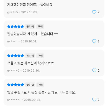
185. 「반지의 제왕: 반지원정대」 피터 잭슨
기대했던만큼 맘에드는 책이네요
「반지의 제왕: 두 개의 탑」 피터 잭슨
g****5
2019.10.03.
2
「반지의 제왕: 왕의 귀환」 피터 잭슨
186. 「올드보이」 박찬욱
187. 「목격자」 대니얼 앨그란트
종이책
구매
188. 「황산벌」 이준익
잘받았습니다. 재밌게 보겠습니다 ^^
189. 「바람난 가족」 임상수
n****h
2019.10.01.
2
190. 「브루스 올마이티」 톰 셰디악
191. 「밀레니엄 맘보」 허우샤오셴
192. 「살인의 추억」 봉준호
종이책
구매
193. 「질투는 나의 힘」 박찬옥
책을 시켰는데 목침이 왔어요 ㅎㅎ
194. 「지구를 지켜라」 장준환
u*****0
2019.09.30.
2
195. 「태양의 눈물」 앙투안 퓨쿠아
196. 「엠퍼러스 클럽」 마이클 호프먼
197. 「갱스 오브 뉴욕」 마틴 스콜세지
종이책
구매
198. 「검은 물 밑에서」 나카타 히데오
방금 수령이요. 이동진 평론가님의 글 너무 좋네요.
199. 「죽어도 좋아」 박진표
s******1
2019.09.28.
2
200. 「복수는 나의 것」 박찬욱
201. 「와이키키 브라더스」 임순례