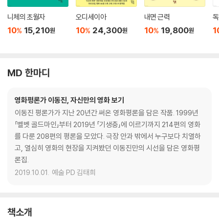
니체의 초월자
오디세이아
내면 근력
독
10
15,210
10
24,300
10
19,800
1
%
%
%
원
원
원
MD 한마디
영화평론가 이동진, 자신만의 영화 보기
이동진 평론가가 지난 20년간 써온 영화평론을 담은 작품. 1999년
「벨벳 골드마인」부터 2019년 「기생충」에 이르기까지 214편의 영화
를 다룬 208편의 평론을 모았다. 극장 안과 밖에서 누구보다 치열하
고, 열심히 영화의 현장을 지켜봤던 이동진만의 시선을 담은 영화평
론집.
2019.10.01.
예술 PD 김태희
책소개