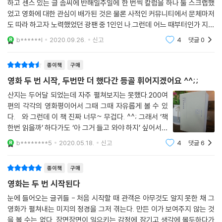
하고 센스 있는 글 솜씨에 반해일주일에 한 번씩 칼럼을 하나 둘 스크랩했
다.
150. 「익사일」 두기봉
는 이 영화는 사실 크시슈토프 키에슬로프스키의 「사랑에 관한 짧은 필름
었고 영화에 대한 관심이 배가된 것은 물론 사적인 커뮤니티에서 문체마저
151. 「트랜스포머」 마이클 베이
(Krotki film o milosci)」이나 폴 슬레탄느의 「정크 메일(Budbringere
도 따라 하고자 노력했었던 광팬 중 1인인 나.그런데 어느 때부터인가 지면
“영화가 멈춘 그 발코니의 자리에 서서 이제부터 관객은 곰곰이 생각에 잠
152. 「뜨거운 녀석들」 에드거 라이트
n)」 같은 작품에 맥이 닿아 있다.
에서 그의 글을 보기 힘들어졌고이슈가 되거나 개인적으로 관심 높았던 영
길 것이다.”(67쪽)
b******l
2020.09.26.
신고
4
댓글
0
153. 「스틸 라이프」 지아장커
화에 대한 그의
154. 「시간을 달리는 소녀」 호소다 마모루
이 영화는 타인의 삶이 내 삶의 일부로 삼투되어 오는 순간에 번지는 휴머
종이책
구매
155. 「팩토리 걸」 조지 하이켄루퍼
니즘의 기운을 따스하게 포착한다. 공감할 때 바뀌는 것은 공감의 대상이
156. 「밀양」 이창동
영화 두 번 시작, 두번만 더 했다간 등골 휘어지겠어요 ^^;;
아니라 주체다. 공감이라는 것 자체가 그 사람의 상태에 이입하기 위해서
157. 「내일의 기억」 쓰쓰미 유키히코
기꺼이 스스로를 변화시킬 수 있다는 태도를 전제로 하기 때문이다. 극 중
산지는 두어달 되었는데 자주 펼쳐보지는 못했다.200여
158. 「날아라 허동구」 박규태
철저한 악인으로 묘사되는 헴프 장관(토마스 티메)이 “인간은 절대 변하
편의 각각의 영화평이어서 그때 그때 자유롭게 볼 수 있
159. 「아내의 애인을 만나다」 김태식
다. 와 그런데 이 책 진짜 너무~ 무겁다. ^^; 그래서 ‘책
지 않아”라고 외치는 것은 결코 우연이 아니다.
160. 「굿 셰퍼드」 로버트 드니로
한번 읽을까’ 하다가도 ‘아 그거 들고 와야 하지’ 싶어서본
--- pp.759~760, 「타인의 삶」 중에서
의 아니게 포기 한적이 많았다. 영화평론가이면서 요즘
161. 「천년학」 임권택
b********5
2020.05.18.
신고
4
댓글
6
은 DJ도 하고 계시는 이동진씨. ( feat.놀면 뭐하니)그
162. 「타인의 삶」 플로리안 헨켈 폰 도너스마르크
성장은 이루는 게 아니라 견디는 것이다. 노력의 보상이라기보다는 고통의
가 1999년부터 작년까지 영화잡
163. 「라디오 스타」 이준익
대가에 더 가까울 성장은 폭압적인 시간의 속성을 반복적으로 학습시킨 끝
종이책
구매
164. 「타짜」 최동훈
에 불현듯 찾아온다. 많은 성장영화가 성장을 거부하는 소년 소녀의 이야
영화는 두 번 시작된다
165. 「해변의 여인」 홍상수
기를 하고 있는 것은 우연이 아니다.
눈에 들어오는 글귀들 - 처음 시작할 때 관객은 아무것도 알지 못한 채 그
166. 「괴물」 봉준호
--- pp.785~786, 「피터팬의 공식」 중에서
영화가 펼쳐내는 미지의 정경을 그저 겪는다. 만든 이가 보여주지 않는 것
167. 「짝패」 류승완
을 볼 수는 없다. 장면장면이 일으키는 감정에 잠기고 생각에 몰두하다가