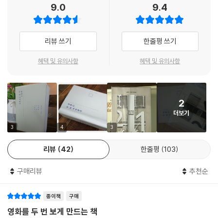
112. 「비 카인드 리와인드」 미셸 공드리
아하면서 야단스러울 정도로 감각적인 영화를 보면서 무시로 일렁거렸던
9.0
9.4
이동진 평론가는 이 책의 서문에서 영화평론가를 “경험을 사유하며 다시
되는지 정확하게 안다. 내 영화를 다룬 글을 읽으면 그 필자의 실력을 금방
113. 「이스턴 프라미스」 데이비드 크로넌버그
내 마음을 이해하기 위하여.
시작하는 자”(4쪽)이며, 동시에 “영화의 신비를 손에 쥐어보려고 다시 시
안다. 비판이든 칭찬이든 그런 것과는 상관없이. 그런 의미에서 독자/관객
114. 「더 폴: 오디어스와 환상의 문」 타셈 싱
--- pp.406~407, 「아이 엠 러브」 중에서
작하다가 아득해지는 자”(4쪽)라고 말한다. 『영화는 두 번 시작된다』는
여러분, 이동진 극장은 믿으셔도 좋습니다.
115. 「로큰롤 인생」 스티븐 워커
리뷰 쓰기
한줄평 쓰기
제 감정의 근거를 찾아 영화 안팎을 가리지 않고 탐구해온 이동진 평론가
116. 「바시르와 왈츠를」 아리 폴만
마지막 장면까지 다 보고 나면 당신은 새삼 이 영화 주인공의 이름을 다시
- 박찬욱 (영화감독)
의 치열한 산물이자, 극장 안에서 비춰진 또렷한 이미지의 영화를 극장 밖
117. 「렛 미 인」 토마스 알프레드손
떠올리게 될 것이다. 계절의 변화를 거부할 수는 없다. 하나의 계절이 끝난
혜택 및 유의사항
혜택 및 유의사항
에서 아득한 문자로 짚어내고자 끊임없이 부딪쳐온 기록이다. 그리고 영화
118. 「미쓰 홍당무」 이경미
다고 시간까지 멈추는 것은 아니다. 모든 계절에는 그 계절만의 아름다움
이 평론집을 손에 든 독자들은 아마 나와 마찬가지로 이동진이 뛰어난 평
감독 고레에다 히로카즈가 추천사에서 “그가 종이 위에 펼친 영화 이야기
119. 「사과」 강이관
이 있다. 그리고 계절은 흘러간다. 그렇게 흐르는 계절을 따라 사랑도 삶도
론가이자 인터뷰어인 동시에 뛰어난 에세이스트임을 알게 될 것이다. 그가
는 때때로 영화 자체보다 더 또렷하게 작품 안팎의 정경과 심경, 그리고 색
120. 「고고 70」 최호
끊임없이 흘러간다. 어쩌면 계절이나 사랑 혹은 삶보다도 더 중요한 것은
종이 위에 펼친 영화 이야기는 때때로 영화 자체보다 더 또렷하게 작품 안
상과 냄새를 자아낸다”라고 표현했듯, 그 기록은 때로 영화 자체보다 선명
2
121. 「멋진 하루」 이윤기
흐름 자체인지도 모른다.
팎의 정경과 심경, 그리고 색상과 냄새를 자아낸다. 나는 그가 말하는 영화
했다.
더보기
122. 「다크 나이트」 크리스토퍼 놀런
--- pp.481~482, 「500일의 썸머」 중에서
를 만든 사람이 나임을 종종 깜박하고 단편소설처럼 흘러가는 그의 문장에
123. 「님은 먼 곳에」 이준익
3
4
3
기쁘게 몸을 맡겼다. 이동진이 내 작품을 한국의 수많은 영화 팬에게 이끌
어쩌면 영화는 관객에게서 생각보다 멀리 도망가 있었는지도 모른다. 『영
124. 「아임 낫 데어」 토드 헤인스
고레에다 히로카즈는 내러티브를 격렬하게 뒤흔드는 대신 조용히 마음의
어주었듯이 지금 그는 이 책을 통해 나를 영화의 세계로, 그 풍요로움 속으
화는 두 번 시작된다』는 독자에게 계속해서 의문점을 던지며 그 멀어진 거
리뷰
42
한줄평
103
125. 「밴드 비지트-어느 악단의 조용한 방문」 에란 콜리린
골짜기를 판다. 이 영화의 대사는 거의 대부분 간접 화법으로 에둘러 가지
로 이끌어주었다.
리를 체감케 한다. 봉준호의 영화가 변곡점에 이르러 어떻게 전환되었는지
126. 「데어 윌 비 블러드」 폴 토머스 앤더슨
만, 어김없이 과녁에 적중한다. 인물의 입을 통해 발화되는 모든 대사들은
(“봉준호의 영화들에는 변곡점이 있다.”(23쪽, 「기생충」 中)), 고레에다
구매리뷰
추천순
- 고레에다 히로카즈 (영화감독)
127. 「노인을 위한 나라는 없다」 이선 코언, 조엘 코언
언제나 들리는 것보다 훨씬 더 많은 말을 한다. (미소를 지으면서 상대의
히로카즈가 진정 바라봐온 것은 무엇이었는지(“고레에다 히로카즈 영화
128. 「미스트」 프랭크 대러본트
아픈 구석을 매섭게 찌르는 말들이 종종 비수처럼 느껴진다.)
들의 핵심 테마를 ‘죽음과 기억’으로 요약해온 숱한 평문들은 시선의 방향
종이책
구매
129. 「우리 생애 최고의 순간」 임순례
이 잘못되었다.”(536쪽, 「걸어도 걸어도」 中)), 또 「셰이프 오브 워터」의
130. 「아메리칸 갱스터」 리들리 스콧
영화를 두 번 보게 만드는 책
여기서는 이렇다 할 사건이 일어나지 않는다. 좀 더 정확히 말하면, 이 영화
‘물의 모양’은 어떤 형태인지(“사랑의 모양은 이렇다고, 진짜 사랑의 형태