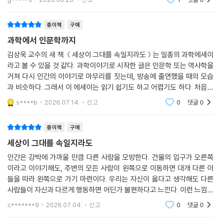
문득, ‘왜’라는 의문이 솟아오르고 놀라움이 동반된 권태의 느낌 속에서 모
g*****s
2026.06.20.
신고
1
댓글
0
2차 세계대전으로 전쟁터였던 유럽이 초토화되고 미국은 군사, 경제, 정치
든 일이 시작된다.” 부조리는 바로 그다음 순간 발생한다. 인간이 끊임없이
모두에서 세계의 중심에 선다. 이제 미국은 영국을 대신하여 세계 경제를
의미나 목적을 갈구하는 데 반해 자연은 그 의미나 목적에 대해서 한없이
지탱해야 했다. 우선 미국은 달러의 가치를 금에 연동하여 전 세계 사람들
종이책
구매
침묵하기 때문이다.
의 신뢰를 얻으려 했다. 돈의 가치가 금에서 온다는 것이 인류의 오랜 믿음
과학에서 인문학까지
과학은 사실로부터 가치나 당위를 끌어내는 것이 논리적 오류라고 말한다.
이었기 때문이다. 이렇게 달러는 세계의 기축통화로 떠오른다. 하지만 베
인간에게 잔인한 본성이 있다는 사실로부터 폭력이 정당하다는 가치를 도
김상욱 교수의 새 책 ＜세상이 그대를 속일지라도＞는 일종의 과학에세이
트남 전쟁으로 미국의 재정 적자가 감당하지 못할 지경에 이르자 1971년
출할 수 없다. 아이들이 약자라는 사실로부터 아이들이 보호받아야 마땅한
라고 볼 수 있을 것 같다. 과학이야기로 시작한 글은 인문학 또는 역사학을
미국의 리처드 닉슨 정부는 결국 금본위제를 포기한다. 그 후 지금까지 세
거쳐 다시 인간의 이야기로 마무리를 짓는데, 방송에 출연했을 때의 모습
존재라는 결론에 이를 수 없다. 그럼에도 인간은 숫자 같은 의미 없는 기호
계는 명목화폐, 그러니까 순전히 국가의 권위만으로 가치를 유지하는 화폐
과 비슷하다. 그래서 이 에세이는 읽기 쉽기도 하고 어렵기도 하다. 처음에
에 뜻을 부여하고, 종이 쪼가리에 상상과 신뢰를 더하여 돈을 제작하고, 무
를 사용하고 있다. 우리가 사용하는 돈은 어떤 실물과도 관련이 없다. 원화
과학이야기를 할 때는 알아듣는 척 하고 있지만 대부분 이해를 잘 못하고
색 무취의 물질을 맛으로 평가하고, 어떤 조직과 제도가 더 정의롭다고 판
s****b
2026.07.14.
신고
0
댓글
0
의 가치는 대한민국 정부가 보장한다. 따라서 대한민국이 정치적으로 불안
있고(그래도
단하고, 무의미해 보이는 노동에서 새로운 의미를 끌어낸다. 4부 「침묵하
정해지면 원화의 가치가 떨어진다.
는 자연 속 의미를 찾는 인간」에서는 끊임없이 의미와 가치를 부여하는, 이
종이책
구매
--- pp.255-256
러한 인간의 영원한 몫에 관하여 이야기한다.
세상이 그대를 속일지라도
일본에서 54세 남성이 함께 살던 노모를 살해하고 자살을 시도한 끔찍한
인간은 강박에 가까울 만큼 다른 사람을 모방한다. 건물의 입구가 오른쪽
사건이 발생한다. 이 남성은 병든 노모를 홀로 부양하고 있었는데, 회사에
이라고 이야기해도, 주변의 모든 사람이 왼쪽으로 이동하면 대개 다른 이
들을 따라 왼쪽으로 가기 마련이다. 우리는 자신이 옳다고 생각해도 다른
서 구조 조정을 당해 경제적으로 어려운 상황에 놓인다. 더구나 노모의 병
사람들이 자신과 다르게 행동하면 어딘가 불편하다고 느낀다. 이런 느낌은
세가 나빠져 많은 치료비가 필요하지만, 집세조차 낼 수 없는 지경이다. 결
그냥 본능적으로 일어난다. 아기조차 다른 사람의 행동에 민감하게 반응한
국 이 남성은 극단적 선택을 한다. 우리가 알지 못하는 다른 사정이 있을 수
c*******9
2026.07.04.
신고
0
댓글
0