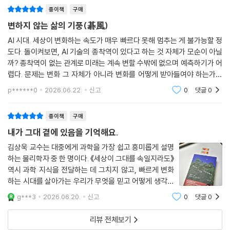
다. 처음 보는 장
있지만, 기본적으로 이 사건은 선물이 아닌 교환의 논리가 작동하는 세상
의 문제를 보여준다. ‘교환 사회’에서는 줄 것이 없는 사람이 “도와주세
종이책
구매
요”라고 말하는 것이 원리적으로 불가능하다. 도움을 받으려면 우선 나에
변하지 않는 삶의 기풍(碁風)
게도 무언가 줄 것이 있어야 하기 때문이다.
AI 시대. 세상이 변화하는 속도가 매우 빠르다 못해 멈추는 게 불가능할 정
--- p.291
도다. 돌이켜보면, AI 기술의 종착역이 있다고 하는 것 자체가 모순이 아닐
까? 종착역이 없는 관계로 미래는 계속 변할 수밖에 없으며 예측하기가 어
감정은 당신의 뇌가 신체감각 데이터를 해석하고 재구성한 결과물이다. 우
렵다. 문제는 변화 그 자체가 아니라 변화를 어떻게 받아들여야 하는가에
리는 감각 입력의 수동적 수용자가 아니라 입력에 변형을 가하는 능동적
달려 있다. 사람들은 대개 5년, 10년 후 세상이 어떻게 변하는가에 관심이
p******0
2026.06.22.
신고
0
댓글
0
참여자다. 즉, 감각 입력이 자동으로 감정을 만드는 것이 아니라 입력 정보
많다. 미래를
를 해석한 결과물이 감정이다. ‘화’가 나서 숨을 거칠게 내쉬는 것이 아니
라, 숨을 거칠게 내쉬는 행동을 뇌에서 ‘화’라고 해석한다는 뜻이다. 그래서
종이책
구매
이를 ‘구성된 감정 이론(theory of constructed emotion)’이라고 한
내가 그대 곁에 있음을 기억해요.
다.
김상욱 교수는 대중에게 과학을 가장 쉽고 흥미롭게 설명
--- p.301
하는 물리학자 중 한 명이다. 《세상이 그대를 속일지라도》
역시 과학 지식을 전달하는 데 그치지 않고, 빠르게 변화
‘세상이 그대를 속일지라도’는 내가 좋아하는 가수 김장훈의 노래 제목이
하는 시대를 살아가는 우리가 무엇을 믿고 어떻게 생각해
기도 하다. 이 노래에서는 세상이 그대를 속일지라도 내가 그대 곁에 있음
야 하는지에 대한 질문을 던지는 책이다.책의 제목은 다소
g***3
2026.06.20.
신고
0
댓글
0
을 기억하라며 위안을 준다. 속이는 것은 인간의 일이고 인간의 일은 인간
감성적으로 느껴지지만, 내용은 매우 현실적이다. AI 기술
의 발전, 민주주의의 위기, 중국의 부
의 도움으로 해결되기도 한다. 하지만 속이지 않는 자연을 탐구하는 물리