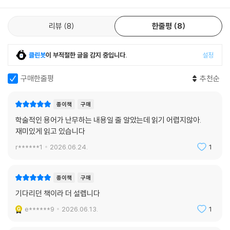
리뷰 전체보기
의 방법으로 나를 속이는 세상에 대응하는 해결법도 있다. 결국 세상이 그
대를 속일지라도 너무 노하거나 실망하지 말기를 바란다. 찾아보면 해결
방법은 있게 마련이니까.
리뷰
8
한줄평
8
--- p.315
클린봇
이 부적절한 글을 감지 중입니다.
설정
구매한줄평
추천순
종이책
구매
학술적인 용어가 난무하는 내용일 줄 알았는데 읽기 어렵지않아.
재미있게 읽고 있습니다
r******1
2026.06.24.
1
종이책
구매
기다리던 책이라 더 설렙니다
e******9
2026.06.13.
1