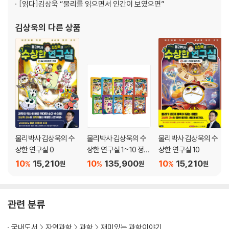
[읽다]
김상욱 “물리를 읽으면서 인간이 보였으면”
모든 언어가 서로에게 고유하다면
김상욱
의 다른 상품
4부 침묵하는 자연 속 의미를 찾는 인간
─가치를 부여하는 몫에 관하여
의미 없는 숫자, 숫자 없는 의미
돈의 가치는 어디서 오는가
자유로운 나, 이야기하는 나, 만들어진 나
맛은 주관적일까 객관적일까
국민의, 국민에 의한, 국민을 위한
자본주의 사회에서 선물을 준다는 것
물리박사 김상욱의 수
물리박사 김상욱의 수
물리박사 김상욱의 수
우리는 시시포스의 꿈을 꾸는가
상한 연구실 0
상한 연구실 1~10 정가
상한 연구실 10
인하 세트
10
15,210
10
135,900
10
15,210
%
%
%
원
원
원
나가며
참고 문헌
관련 분류
국내도서
자연과학
과학
재미있는 과학이야기