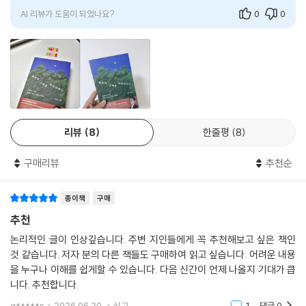
“변하지 않는 것은 변하는 것보다 찾기 쉽다. 적어도 이미 존재하기 때문이
해하고 삶의 경이로움을
고, 대규모 마을을 만들고, 동물을 가축화하고, 인간 희생 제의를 시작하
다. 사실 변하지 않을 것을 충분히 찾아두면 변화를 예측하기도 쉽다. 변하
고, 정교한 도자기를 만들었다. 동서양은 서로 교류가 없었지만 마치 같은
AI 리뷰가 도움이 되었나요?
0
0
지 않는 것들이 변화의 방향에 제약을 주기 때문이다.”
일정표를 따라 문명을 발전시킨 것이 아닐까 싶을 정도다. 시작 시점만 달
랐을 뿐 동양인과 서양인은 능력 면에서 이렇다 할 차이가 없었다는 뜻이
의미와 가치를 부여하는 일,
다. 결국 시작 시점을 결정한 주된 원인이 무엇인가 하는 물음만 남는다. 답
인간의 영원한 몫에 관하여
은 지리다.
--- p.177
그리스 신화 속 인물인 시시포스는 신들로부터 가혹한 형벌을 받는다. 그
것은 높은 산 정상으로 거대한 바위를 끊임없이 밀어 올리는 형벌이다. 이
인간의 뇌는 외부의 감각 입력에 따라 반응하는 컴퓨터 같은 기계가 아니
리뷰
8
한줄평
8
형벌의 본질은 강도 높은 노동보다도 무용한 노동이라는 점에 있다. 정상
다. 뇌는 끊임없이 미래를 예측하여 생존에 필요한 에너지를 계산하고, 가
에 도달한 바위가 제 무게를 이기지 못한 채 반대편으로 굴러떨어지기 때
장 그럴듯한 미래를 예측하며 행동한다. 예측이 먼저이다 보니 감각이 주
구매리뷰
추천순
문이다. 시시포스는 계곡 아래로 굴러떨어진 바위를 다시 산꼭대기를 향해
어지기도 전에 몸이 반응하기도 한다. 목마를 때 물을 마시면, 물이 목구멍
밀어야 하는 끝이 없는 무용한 형벌을 받은 것이다.
을 넘어가는 즉시 갈증은 사라진다. 하지만 마신 물이 장에서 흡수되어 혈
프랑스 철학자 알베르 카뮈는 삶이야말로 시시포스가 받은 형벌이나 다름
종이책
구매
액에 도달하려면 20분 정도가 걸린다. 물을 마시는 순간 갈증이 사라지는
없다고 말한다. 시시포스 신화는 우리 삶이 부조리하다는 진실을 마주 보
추천
것은 실제 목마름이 해소되었기 때문은 아니다. 물을 마셨으니, 목마름이
도록 만든다. 시시포스의 형벌 같은 우리의 일상을 들여다보자. “아침에 기
논리적인 글이 인상깊습니다. 주변 지인들에게 꼭 추천해보고 싶은 책인
사라질 것이라는 예측에 따라 뇌가 만든 느낌이다. 이 느낌은 너무나 실제
상, 전차를 타고 출근, 사무실 혹은 공장에서 보내는 네 시간, 식사, 전차,
것 같습니다. 저자 분의 다른 책들도 구매하여 읽고 싶습니다. 어려운 내용
같아서 우리는 물이 혈액에 도달하여 문제가 완전히 해결되었다고 믿는다.
네 시간의 노동, 식사, 수면 그리고 똑같은 리듬으로 반복되는 월, 화, 수,
을 누구나 이해를 쉽게할 수 있습니다. 다음 신간이 언제 나올지 기대가 큽
--- p.233
목, 금, 토. 이 행로는 대개의 경우 어렵지 않게 이어져 간다. 다만 어느 날
니다. 추천합니다.