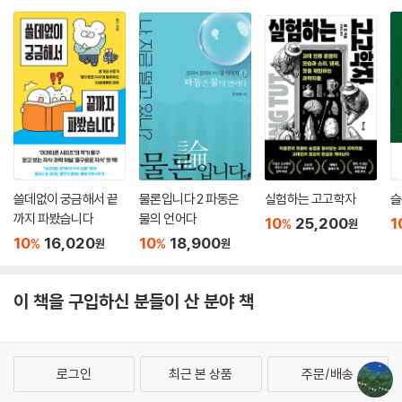
이 분야 신상품
쓸데없이 궁금해서 끝
물론입니다 2 파동은
실험하는 고고학자
슬
까지 파봤습니다
물의 언어다
10
25,200
1
%
원
10
16,020
10
18,900
%
%
원
원
이 책을 구입하신 분들이 산 분야 책
로그인
최근 본 상품
주문/배송