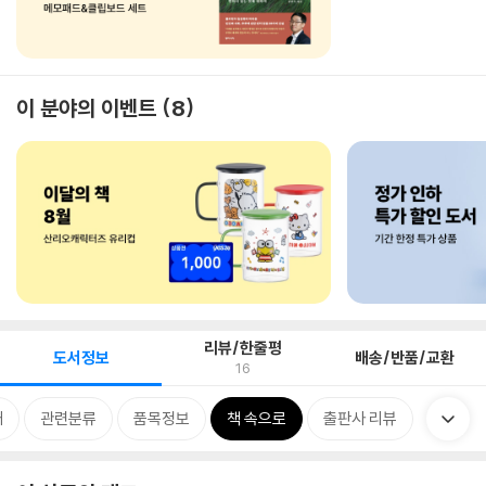
이 분야의 이벤트
8
리뷰/한줄평
도서정보
배송/반품/교환
16
개
관련분류
품목정보
책 속으로
출판사 리뷰