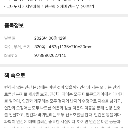
국내도서
자연과학
천문학
재미있는 우주이야기
품목정보
발행일
2026년 06월 12일
쪽수, 무게, 크기
320쪽 | 462g | 135*210*30mm
ISBN13
9788962627145
책 속으로
변하지 않는 인간 본성에는 어떤 것이 있을까? 인간과 개는 모두 눈 안의
로돕신 분자로 세상을 보고, 인간과 악어는 모두 미토콘드리아에서 에너지
를 얻으며, 인간과 개구리는 모두 정자와 난자의 수정으로 자손을 남기고,
인간과 오징어는 모두 나트륨 이온과 칼륨 이온의 이동을 통해 신경 신호
를 전달하고, 인간과 바퀴벌레는 모두 산소호흡을 한다. 인간은 동물이다.
과학이 인간에 대해 알려준 중요한 사실이다. 하지만 인간은 다른 동물과