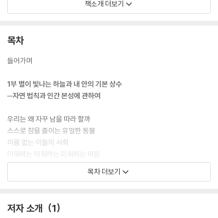
말이다.
책소개 더보기
그러면 변하지 않는 기본은 무엇일까? tvN 예능 프로그램 〈알쓸신잡〉 시
리즈로 유명한 ‘철학 하는 과학자’, 경희대학교 물리학과 김상욱 교수가 변
치 않는 ‘자연법칙과 인간 본성’, ‘우리 안의 끝없는 욕망 혹은 편향’, ‘미래에
목차
지속적인 영향을 미칠 역사’, 그 가운데 ‘끊임없이 가치나 의미를 부여하는
인간’이라는 네 가지 주제 아래 지금 같은 변화의 시대에 알아두면 쓸데 있
들어가며
는 변치 않을 진실을 전한다.
1부 별이 빛나는 하늘과 내 안의 기본 상수
─자연 법칙과 인간 본성에 관하여
우리는 왜 자꾸 남을 따라 할까
스스로 잠을 줄이는 유일한 동물
이름 없는 이들의 사회
미워하는 미워하는 미워하는 마음
냉장고 앞에 선 사바나 원주민
목차 더보기
수학으로 맺은 비밀 약속
눈에 보이지 않는, 소리 없는 전쟁
저자 소개
1
2부 삶이라는 미지수, 최적의 해를 찾아서