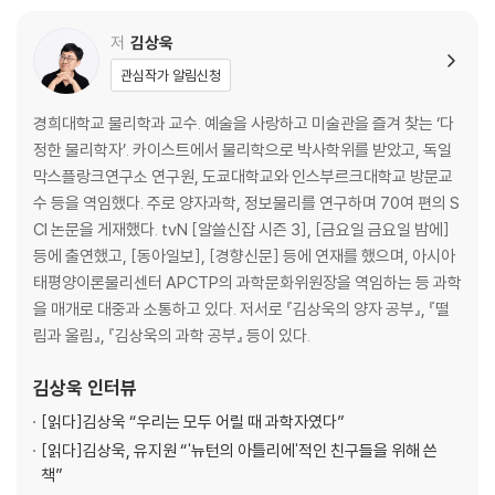
─끝이 없는 최적화 과정에 관하여
저
김상욱
인공지능이 지나간 자리
관심작가 알림신청
결혼과 사랑의 불안한 동행
아이들에게 스마트폰을 준다는 것은
경희대학교 물리학과 교수. 예술을 사랑하고 미술관을 즐겨 찾는 ‘다
인류 죽음 극복 프로젝트
정한 물리학자’. 카이스트에서 물리학으로 박사학위를 받았고, 독일
공생, 미토콘드리아부터 기계까지
막스플랑크연구소 연구원, 도쿄대학교와 인스부르크대학교 방문교
우리가 음모론에 빠지는 이유
수 등을 역임했다. 주로 양자과학, 정보물리를 연구하며 70여 편의 S
달리는 기차에 중립은 없다
CI 논문을 게재했다. tvN [알쓸신잡 시즌 3], [금요일 금요일 밤에]
등에 출연했고, [동아일보], [경향신문] 등에 연재를 했으며, 아시아
3부 아주 오래된 미래, 아직 오지 않은 과거
태평양이론물리센터 APCTP의 과학문화위원장을 역임하는 등 과학
─내일을 결정할 초기 조건에 관하여
을 매개로 대중과 소통하고 있다. 저서로 『김상욱의 양자 공부』, 『떨
림과 울림』, 『김상욱의 과학 공부』 등이 있다.
동양화에는 왜 그림자가 없을까
초기 조건 혹은 경계 조건의 힘
김상욱
인터뷰
좌절은 어떻게 국가를 무너뜨리는가
[읽다]
김상욱 “우리는 모두 어릴 때 과학자였다”
민주주의란 무엇인가
[읽다]
김상욱, 유지원 “'뉴턴의 아틀리에'적인 친구들을 위해 쓴
텍스트가 만든 세상
책”
장거리 달리기 선수의 불편한 의자