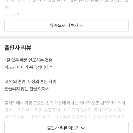
다르다. 아니, 우리는 다르다고 믿는다. 과연 인간과 동물은 어디가 다른 걸
까?
--- p.16
책 속으로 더보기
피터 터친의 『초협력사회』는 전쟁 덕분에 인간이 국가와 같은 대규모 사회
를 이룰 수 있었다고 주장한다. ‘이기적 유전자’의 관점에서 보자면, 집단
내에서 협력하는 것은 어리석은 행동이다. 다른 이들이 손해를 감수하며
출판사 리뷰
협력할 때 이기적으로 행동하는 것이 개체에게는 이익이기 때문이다. 이것
이 대개의 동물 사회에서 대규모 협력을 볼 수 없는 이유다. 하지만 집단 간
“길 잃은 배를 인도하는 것은
경쟁이 집단 내 개체들 사이의 경쟁보다 치열하다면, 개체의 생존을 위해
파도가 아니라 북극성이다.”
서라도 일단 협력하여 집단을 살려야 한다. 인간의 경우 집단 간 분쟁, 즉
전쟁이 충분히 자주 일어나서 서로 협력하는 으로 진화했다는 말이다.
내 안의 혼란, 세상의 혼돈 사이
--- p.57
흔들리지 않는 별을 찾아서
알파노블(AlphaNovel)이라는 가상의 인공지능이 있어서 하루에 소설을
물리학에서 가장 중요한 법칙 가운데 하나는 에너지 보존 법칙이다. 에너
2,000편 쓴다고 하자. 이 정도면 국내 소설의 연간 출간 종수에 해당한다.
지는 그 형태를 바꿀 뿐 창조되거나 파괴되지 않는다. 물리학자는 이렇게
알파노블은 대중이 좋아할 만한 소설을 귀신같이 써낸다. 작가인 당신은 1
변하지 않는 에너지 양에 기대어 새로운 입자를 찾거나 이론을 검증한다.
년에 한 편 쓰기도 힘들지만, 로봇세나 기본 소득 등으로 여전히 소설을 쓰
화학자는 화학반응 전후로 원자의 수, 질량, 전하량이 변하지 않는다는 사
출판사 리뷰 더보기
고 살 수는 있다고 하자. 확률적으로 생각하면 당신이 쓴 책은 거의 읽히지
실에 기대어 분자가 지닌 여러 특성을 알아낸다. 가장 먼저 변하지 않는 양