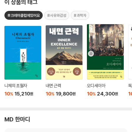
이 상품의 태그
#크레마클럽에있어요
#사유와감성
#과학자
니체의 초월자
내면 근력
오디세이아
독
10
15,210
10
19,800
10
24,300
1
%
%
%
원
원
원
MD 한마디