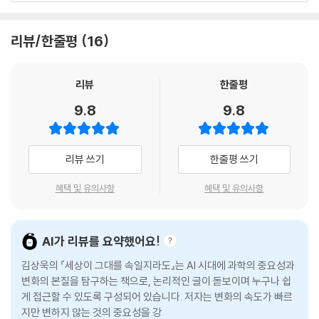
않을 것이다. 더구나 알파노블은 당신보다 훨씬 재미있는 글을 쓴다. 그럼
이 무엇인지 찾는 물리학자나 화학자처럼, 우리도 일상과 인간관계, 사회
에도 작가는 어쨌든 글을 쓰며 먹고살 수 있다는 사실에 만족하면 되는 걸
에서 10년 뒤에도 변치 않을 사실을 찾을 수 있을까?
리뷰/한줄평
16
까? 읽히지 않는 글을 써도 생계만 해결되면 괜찮은 걸까?
1부 「별이 빛나는 하늘과 내 안의 기본 상수」에서는 의식적으로든 무의식
--- pp.96-97
적으로든 끊임없이 남을 따라 하는 인간의 문화적 성향, 편견을 갖고 겉모
습만으로 상대를 판단하며 배척하는 뿌리 깊은 적대 본능, 말 그대로 현대
리뷰
한줄평
남자아이와 여자아이는 서로 다른 양상을 보인다. 여자아이는 주로 소셜미
사회를 떠받치고 있는 수학적 정리 등 자연법칙과 인간 본성에 주목한다. 2
9.8
9.8
디어에 중독되고, 남자아이는 게임과 포르노에 중독된다. 현대는 과거와
부 「삶이라는 미지수, 최적의 해를 찾아서」에서는 현대 분자생물학 기술에
비교하여 완전히 다른 능력이 중요해지고 있다. 몸을 쓰기보다 머리를 쓰
까지 이어지고 있는 죽음을 극복하고자 하는 인류의 오랜 욕망, 소셜미디
고, 장시간 집중하며, 공개적으로 소통하고 공감하는 능력, 엄청나게 다양
어부터 포르노 · 쇼핑 · 투자에 이르는 광범위한 영역에서 알고리즘 혹은 인
리뷰 쓰기
한줄평 쓰기
한 상황에서 유동적으로 대처하는 능력이 중요해졌다. 이런 능력은 남성보
공지능 기술에 의해 이용되거나 조작되는 우리 안의 결핍과 중독 메커니
다 여성이 일반적으로 더 낫다고 알려져 있다. 세상이 젊은 남성에게 점점
즘, 낭만적 사랑에 대한 높은 이상과 그에 걸맞지 않은 생물학적 기원 등을
혜택 및 유의사항
혜택 및 유의사항
더 불리해지고 있다는 뜻이다. 몸으로 부딪치고 동료들과 우정을 나누며
다루며 욕망과 현실 사이에서 더 나은 내일을 찾는 과정을 이야기한다.
성관계 상대를 찾아야 하는 남자아이는 자신에게 불리한 세상에서 점차 멀
3부 「아주 오래된 미래, 아직 오지 않은 과거」에서는 왜 동양이 아닌 서양
어져 게임 속에서 모험하거나 포르노에서 성적 만족을 찾기 쉽다.
이 전 세계 정치 · 경제 · 문화를 주도하게 되었는지, 왜 서로 다른 시기나 문
AI가 리뷰를 요약했어요!
--- pp.120-122
화권에서 다양한 국가가 비슷한 과정을 거치며 몰락하는 것인지, 왜 문자
김상욱의 『세상이 그대를 속일지라도』는 AI 시대에 과학의 중요성과
문명이 구술 문명을 압도했는지 등에 답하며 우리 앞날을 결정할 역사라는
농경만 놓고 보면 동양이 서양보다 대략 3,000년 정도 늦었다. 하지만 농
변화의 본질을 탐구하는 책으로, 논리적인 글이 돋보이며 누구나 쉽
초기 조건을 돌아보고 그것이 오늘날 지니는 의미를 되짚어 본다.
게 접근할 수 있도록 구성되어 있습니다. 저자는 변화의 속도가 빠르
경문화의 역사적 진행 과정은 소름 끼치도록 비슷했다. 순서대로 나열해
지만 변하지 않는 것의 중요성을 강조하며, 과학이 복잡한 세상을 이
보면, 동서양 모두 작물을 개량하고, 요새를 만들고, 원시 문자를 제작하