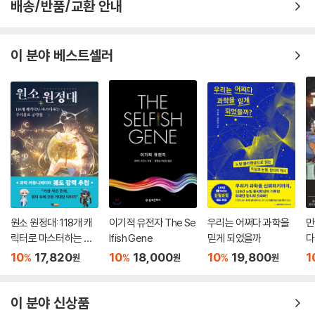
배송/반품/교환 안내
이 분야 베스트셀러
원소 원정대: 118개 캐
이기적 유전자 The Se
우리는 어쩌다 과학을
만
릭터로 마스터하는 주
lfish Gene
믿게 되었을까
다
기율표 공략집
10
17,820
10
18,000
10
19,800
1
%
%
%
원
원
원