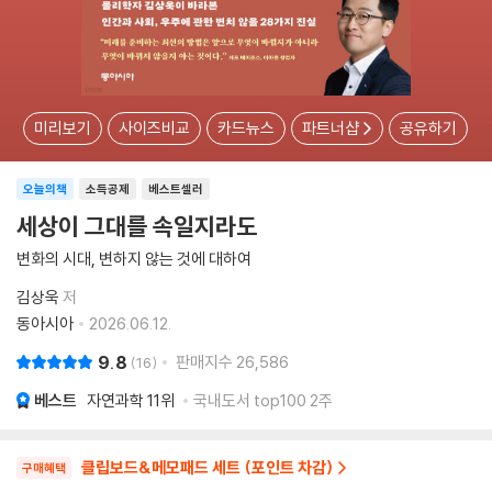
미리보기
사이즈비교
카드뉴스
파트너샵
공유하기
오늘의책
소득공제
베스트셀러
세상이 그대를 속일지라도
변화의 시대, 변하지 않는 것에 대하여
김상욱
저
동아시아
2026.06.12.
9.8
판매지수
26,586
16
베스트
자연과학
11위
국내도서 top100 2주
클립보드&메모패드 세트 (포인트 차감)
구매혜택