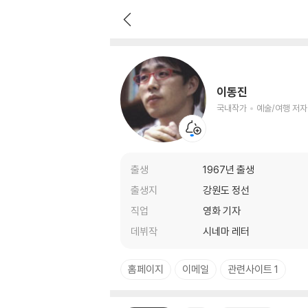
이동진
국내작가
예술/여행 저자
이동진
국내작가
예술/여행 저자
출생
1967년 출생
출생지
강원도 정선
직업
영화 기자
데뷔작
시네마 레터
홈페이지
이메일
관련사이트 1