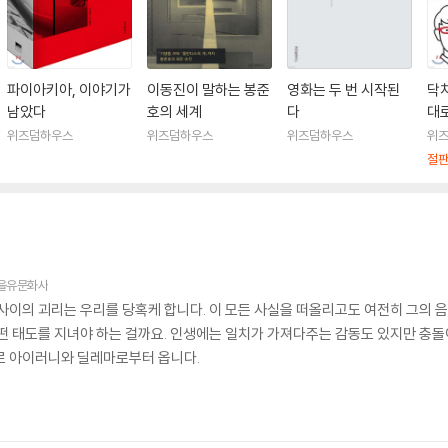
파이아키아, 이야기가
이동진이 말하는 봉준
영화는 두 번 시작된
닥
남았다
호의 세계
다
대
이
위즈덤하우스
위즈덤하우스
위즈덤하우스
위
절
을유문화사
 사이의 괴리는 우리를 당혹케 합니다. 이 모든 사실을 떠올리고도 여전히 그의 
어떤 태도를 지녀야 하는 걸까요. 인생에는 일치가 가져다주는 감동도 있지만 충
로 아이러니와 딜레마로부터 옵니다.