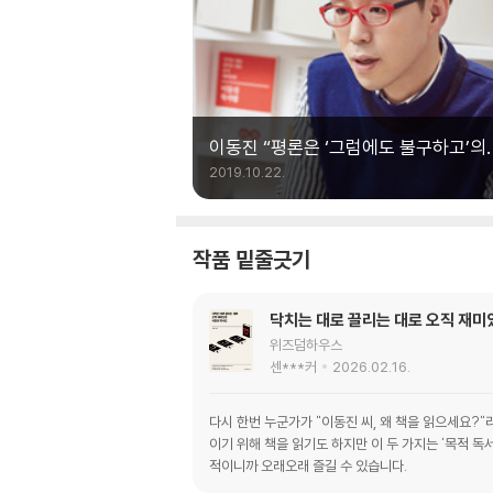
이동진 “평론은 ‘그럼에도 불구하고’의
세계”
2019.10.22.
작품 밑줄긋기
닥치는 대로 끌리는 대로 오직 재미
위즈덤하우스
센***커
2026.02.16.
다시 한번 누군가가 "이동진 씨, 왜 책을 읽으세요?"
이기 위해 책을 읽기도 하지만 이 두 가지는 '목적 독
적이니까 오래오래 즐길 수 있습니다.