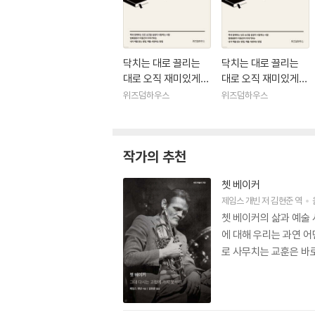
닥치는 대로 끌리는
닥치는 대로 끌리는
대로 오직 재미있게
대로 오직 재미있게
이동진 독서법 (큰글
이동진 독서법
위즈덤하우스
위즈덤하우스
자도서)
작가의 추천
쳇 베이커
제임스 개빈
저
김현준
역
쳇 베이커의 삶과 예술
에 대해 우리는 과연 
로 사무치는 교훈은 바