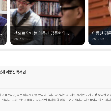
책으로 만나는 이동진 김중혁의
이동진 평
빨간책방
읽어드립니다
2015.01.02.
2012.06.19.
있게 이동진 독서법
라고 묻는다면, 저는 이렇게 답을 합니다. "재미있으니까요.' 사실 제게는 이게 가장 중요한 이
서' 입니다. 그러므로 그 목적이 사라지면 독서를 할 이유도 없어집니다. 지소적이지 않죠. 하