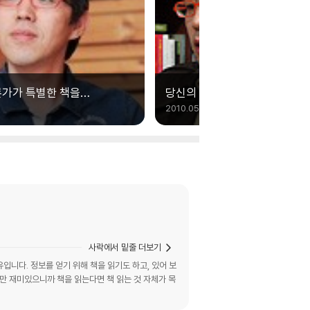
론가가 특별한 책을
당신의 꿈속을 헤아려 주는 여
 - <이동진의 빨간책방>
이동진 - 『길에서 어렴풋이 꿈을
2010.05.10.
이동진
사락에서 밑줄 더보기
유입니다. 정보를 얻기 위해 책을 읽기도 하고, 있어 보
지만 재미있으니까 책을 읽는다면 책 읽는 것 자체가 목