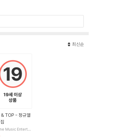
최신순
 & TOP - 정규앨
1집
ne Music Entertai
ent
판