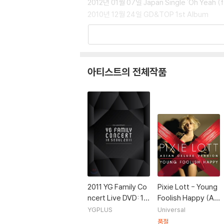
2012년 01월 07일 Japan Single 'Oh Yeah (f
2010년 12월 24일 GD&TOP 1st Album
[참여앨범]
2012년 03월 21일 Pixie Lott [Young Foolis
아티스트의 전체작품
[수상내역]
2011년 11월 24일 2011 멜론 뮤직 어워드 [랩
2011 YG Family Co
Pixie Lott - Young
ncert Live DVD: 15
Foolish Happy (Asi
th Anniversary [재
an Deluxe Versio
YGPLUS
Universal
발매]
n)
품절