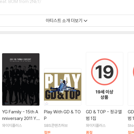
eat. BOM from 2NE1)'
아티스트 소개 더보기
h Happy] 'Dancing On My Own'
/힙합 부문 수상]
YG Family - 15th A
Play With GD & TO
GD & TOP - 정규앨
GD
nniversary 2011 YG
P
범 1집
범 
Family Concert Liv
와이지플러스
SBS콘텐츠허브
와이지플러스
Sto
nm
e
절판
품절
절