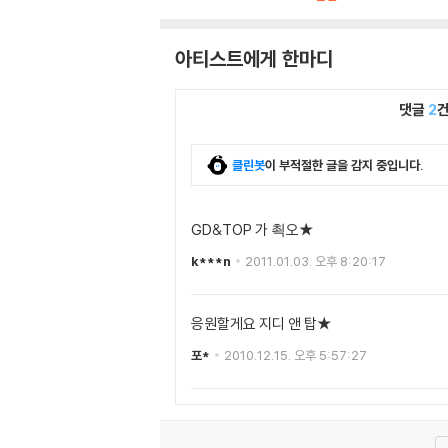
아티스트에게 한마디
댓글
2
클린봇
이 부적절한 글을 감지 중입니다.
GD&TOP 가 쵝오★
k***n
2011.01.03. 오후 8:20:17
응원할게요 지디 앤 탑★
포*
2010.12.15. 오후 5:57:27