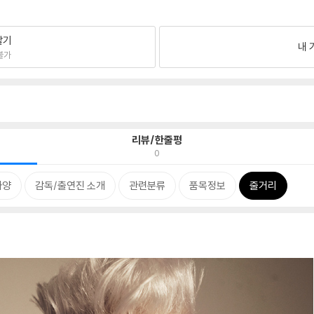
팔기
내 
불가
리뷰/한줄평
0
사양
감독/출연진 소개
관련분류
품목정보
줄거리