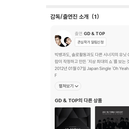
※ 교환/반품 안내
감독/출연진 소개
1
1) 불량으로 인한 교환/반품 요청 시에는 불량 
관련 사진과 동영상 및 재생 기기 모델명을 첨부
출연
GD & TOP
2) 사양 오인지, 오 구매, 변심 사유로의 반품은
3) 스틸북 한정판, 초회 한정판의 경우 제작 
관심작가 알림신청
4) 한정판 상품의 변심, 오구매로 인한 반품은 
빅뱅과도, 솔로활동과도 다른 시너지의 유닛 G
람이 작정하고 만든 `지상 최대의 쇼`를 보는 것
2012년 01월 07일 Japan Single 'Oh Yeah (feat. BOM fr
F
펼쳐보기
GD & TOP
의 다른 상품