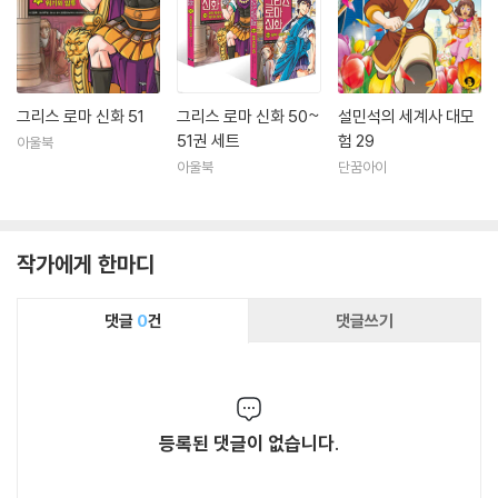
그리스 로마 신화 51
그리스 로마 신화 50~
설민석의 세계사 대모
51권 세트
험 29
아울북
아울북
단꿈아이
작가에게 한마디
댓글
0
건
댓글쓰기
등록된 댓글이 없습니다.