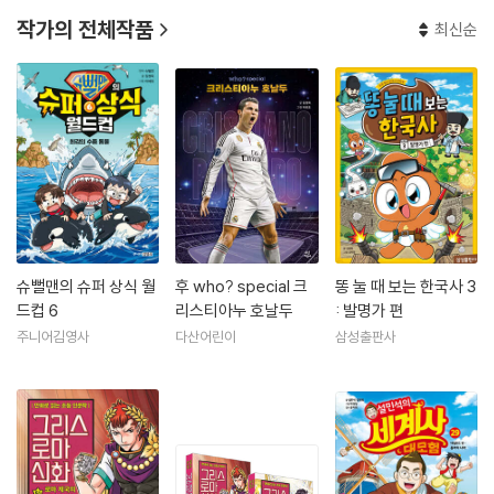
작가의 전체작품
최신순
슈뻘맨의 슈퍼 상식 월
후 who? special 크
똥 눌 때 보는 한국사 3
드컵 6
리스티아누 호날두
: 발명가 편
주니어김영사
다산어린이
삼성출판사