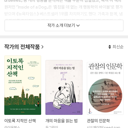
urselves』 등 개의 행동을 분석하는 책을 꾸준히 집필했고, 특히 이 책의
원저인 『Inside of a Dog』은 ‘흠잡을 데 없는 개 행동학의 바이블’로 평가
받으며 《뉴욕타임스》 베스트셀러 1위를 차지하기도 했다. 가족과 함께, 냄
새 맡기를 좋아하는 큰 개 두 마리, 고양이 한 마리, 강아지 한 마리와 뉴욕
작가 소개 더보기
에 살고 있다
작가의 전체작품
최신순
이토록 지적인 산책
개의 마음을 읽는 법
관찰의 인문학
라이온북스
동그람이
시드페이퍼(seed pape