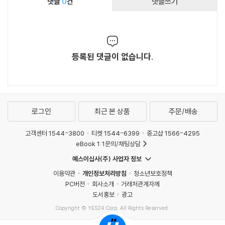
댓글
0
건
댓글쓰기
등록된 댓글이 없습니다.
로그인
최근 본 상품
주문/배송
고객센터 1544-3800
티켓 1544-6399
중고샵 1566-4295
eBook 1:1문의/채팅상담
예스이십사(주) 사업자 정보
이용약관
개인정보처리방침
청소년보호정책
PC버전
회사소개
거래처관계자께
도서홍보
광고
Copyright © YES24 Corp. All Rights Reserved.
MATOM8