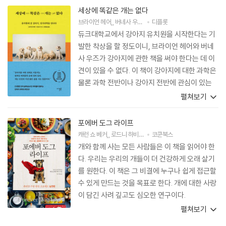
세상에 똑같은 개는 없다
브라이언 헤어
,
버네사 우즈
저
디플롯
듀크대학교에서 강아지 유치원을 시작한다는 기
발한 착상을 할 정도이니, 브라이언 헤어와 버네
사 우즈가 강아지에 관한 책을 써야 한다는 데 이
견이 있을 수 없다. 이 책이 강아지에 대한 과학은
물론 과학 전반이나 강아지 전반에 관심이 있는
독자들에게 큰 기쁨을 안겨주리라는 데도 의문의
펼쳐보기
여지가 없다. 펼쳐 읽으라. 재미와 매력으로 가득
찬 지식이 폭풍처럼 밀려들 것이다.
포에버 도그 라이프
캐런 쇼 베커
,
로드니 하비브
저
정지현
코쿤북스
역
개와 함께 사는 모든 사람들은 이 책을 읽어야 한
다. 우리는 우리의 개들이 더 건강하게 오래 살기
를 원한다. 이 책은 그 비결에 누구나 쉽게 접근할
수 있게 만드는 것을 목표로 한다. 개에 대한 사랑
이 담긴 사려 깊고도 심오한 연구이다.
펼쳐보기