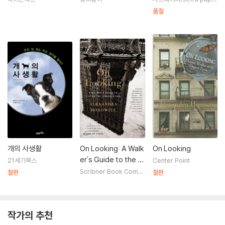
r)
품절
개의 사생활
On Looking: A Walk
On Looking
er's Guide to the A
21세기북스
Center Point
rt of Observation
Scribner Book Comp
절판
절판
any
작가의 추천