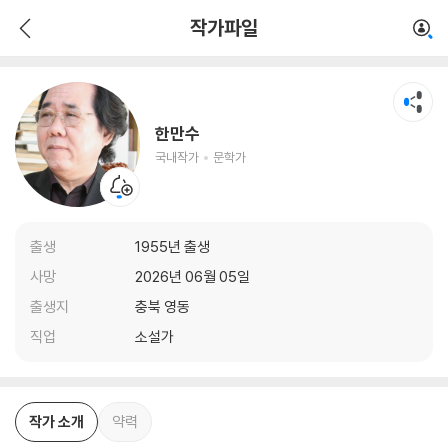
한만수
작가파일
국내작가
문학가
한만수
국내작가
문학가
출생
1955년 출생
사망
2026년 06월 05일
출생지
충북 영동
직업
소설가
작가 소개
약력