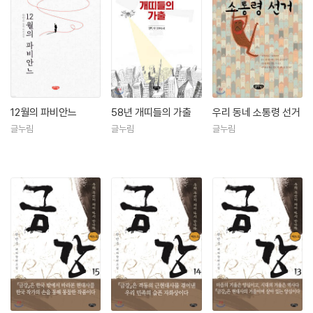
12월의 파비안느
58년 개띠들의 가출
우리 동네 소통령 선거
글누림
글누림
글누림