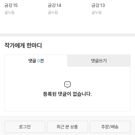
금강 15
금강 14
금강 13
글누림
글누림
글누림
작가에게 한마디
댓글
0
건
댓글쓰기
등록된 댓글이 없습니다.
로그인
최근 본 상품
주문/배송