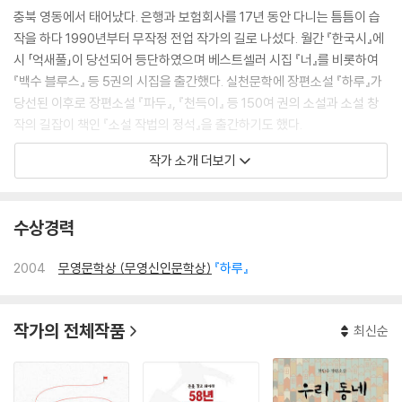
충북 영동에서 태어났다. 은행과 보험회사를 17년 동안 다니는 틈틈이 습
작을 하다 1990년부터 무작정 전업 작가의 길로 나섰다. 월간 『한국시』에
시 「억새풀」이 당선되어 등단하였으며 베스트셀러 시집 『너』를 비롯하여
『백수 블루스』 등 5권의 시집을 출간했다. 실천문학에 장편소설 『하루』가
당선된 이후로 장편소설 『파두』, 『천득이』 등 150여 권의 소설과 소설 창
작의 길잡이 책인 『소설 작법의 정석』을 출간하기도 했다.
작가 소개 더보기
2014년 12월에는 12년 6개월 동안 집필한 대하장편소설 『금강』(전15권)
을 완간했다. 『금강』은 우리나라 최초로 일제강점기부터 2000년도까지
를 시대적 배경으로 하였으며, 동시대의 정치, 경제, 문화, 사회 그리고 물
수상경력
가 등을 사실적으로 재현했다는 점에서 주목을 받고 있는 소설이다. 늦깎
이 공부를 시작해 경희사이버대학교를 졸업하고, 고려대학교 대학원에서
2004
무영문학상 (무영신인문학상)
『하루』
문학 석사 학위를 받고 박사과정을 수학하다 중단했다. 현재 〈한국문예창
작진흥원〉을 운영하며 활발하게 창작 활동 중이다. 2026년 6월 5일 지병
으로 별세했다.
작가의 전체작품
최신순