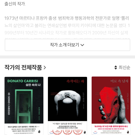
출신의 작가.
1973년 마르티나 프랑카 출생. 범죄학과 행동과학의 전문가로 일명 ‘폴리
뇨의 살인마’라고 불리는 연쇄살인범 루이지 키아티에 대한 논문을 썼다. 1
999년부터 10년간 시나리오 작가로 활동해오다가 2009년 자신이 실제
참여한 사건을 소재로 집필한 『속삭이는 자』로 데뷔, 이탈리아에서만 250
작가 소개 더보기
만 부가 팔리며 유럽 문학계에 돌풍을 일으켰다. 이 작품으로 작가는 이탈
리아의 가장 유력한 문학상인 프레미오 반카렐라 상 등 자국에서만 4개의
문학상을 수상하며 작품성과 흥행성을 모두 인정받았다. 스릴러소설의 강
작가의 전체작품
최신순
국인 미국, 영국, 프랑스, 독일 등 총 24개국에 경쟁적으로 판권이 판매, 이
후 세계적으로 600만 부 이상 팔리며 큰 화제를 낳았다.
바티칸 내사관과 카멜레온 연쇄살인범을 소재로 한 『영혼의 심판』과 『속
삭이는 자』의 후속작인 『이름 없는 자: 속삭이는 자 두 번째 이야기』를 연
이어 히트시키며 명실상부 이탈리아를 대표하는 스릴러소설 작가가 되었
다. 영화 시나리오용으로 구상했다가 소설로 재집필한 신작 장편소설 『안
개 속 소녀』를 통해 감독으로 성공적으로 데뷔한 작가는 두 번째 영화로
『미로 속 남자』를 선택, ‘속삭이는 자 시리즈’ 중에는 처음으로 영화화했다.
작가는 현재 로마에 거주하며 새로운 작품을 구상하고 있다.