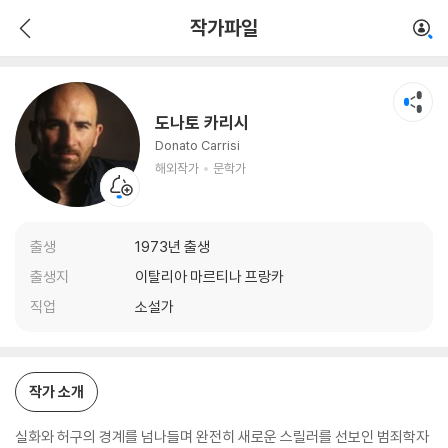
도나토 카리시
작가파일
해외작가
문학가
도나토 카리시
Donato Carrisi
해외작가
문학가
출생
1973년 출생
출생지
이탈리아 마르티나 프랑카
직업
소설가
작가 소개
실화와 허구의 경계를 넘나들며 완전히 새로운 스릴러를 선보인 범죄학자