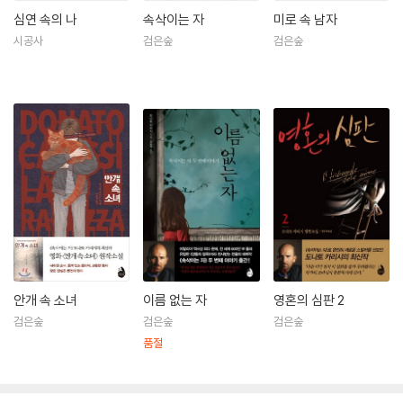
심연 속의 나
속삭이는 자
미로 속 남자
시공사
검은숲
검은숲
안개 속 소녀
이름 없는 자
영혼의 심판 2
검은숲
검은숲
검은숲
품절