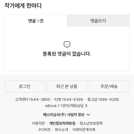
작가에게 한마디
댓글
0
건
댓글쓰기
등록된 댓글이 없습니다.
로그인
최근 본 상품
주문/배송
고객센터 1544-3800
티켓 1544-6399
중고샵 1566-4295
eBook 1:1문의/채팅상담
예스이십사(주) 사업자 정보
이용약관
개인정보처리방침
청소년보호정책
PC버전
회사소개
거래처관계자께