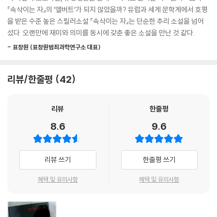
는 그 어떤 소설보다 범죄수사 기법과 과정, 수사관들의 심리묘사가 소름
『속삭이는 자』의 ‘앨버트’가 되지 않았을까? 유럽과 세계 문학계에서 호평
끼치도록 사실적이고 치밀하다는 평을 받고 있다. 극적인 연쇄사건과 범행
을 받은 수준 높은 스릴러소설 『속삭이는 자』는 단순한 추리 소설을 넘어
에도 묘한 현실감을 불어넣어 마치 현장에서 함께 수사하는 듯 몰입력과
섰다. 오랜만에 재미와 의미를 동시에 갖춘 좋은 소설을 만난 것 같다.
흡인력이 강하다. 작가는 한 언론과의 인터뷰에서 의도적으로 국명, 지명
- 표창원 (표창원범죄과학연구소 대표)
을 밝히지 않았으며 등장인물의 이름에서조차 국적을 알 수 없도록 설정하
였다고 말하였는데, 이는 소설에 등장하는 사건이 대부분 실화라는 점으로
인해 피해받는 이가 없기를 바라는 작가의 배려라고 한다.
리뷰/한줄평
42
『속삭이는 자』에 등장하는 연쇄살인범은 대중적으로 알려진 유형과는 조
리뷰
한줄평
금 차이가 있다. 인간 내면의 악의를 자극하여 그들로 하여금 범죄를 저지
르게 한다는 의미에서 ‘잠재의식 속의 연쇄살인범(subliminal killer)’이
8.6
9.6
라고 불린다. 작가는 범인을 통해 ‘살아 있는 악마’의 존재를 고발하고 이들
의 해악에 무방비로 노출된 현대 사회에 경종을 울리고 있다. 『속삭이는
자』 이후에도 작가는 작품을 통해서 꾸준히 절대악에 대한 새로운 시각을
리뷰 쓰기
한줄평 쓰기
제시해왔지만, 그중에서 책을 다 읽고 나서도 범인의 실체를 본 적이 있는
지 의심스러운 ‘잠재의식 속 연쇄살인범’의 존재는 단연 압도적이다. 마지
혜택 및 유의사항
혜택 및 유의사항
막 페이지를 덮을 때까지 독자는 선과 악을 끊임없이 넘나들며 ‘악’의 근원
에 대한 사유를 멈추지 못할 것이다.