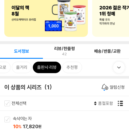
리뷰/한줄평
도서정보
배송/반품/교환
42
으로
줄거리
출판사 리뷰
추천평
이 상품의 시리즈
1
알림신청
전체선택
품절포함
속삭이는 자
10
17,820
%
원