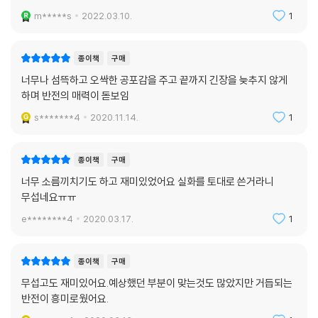
m*****s
2022.03.10.
1
종이책
구매
너무나 섬뜩하고 오싹한 공포감을 주고 끝까지 긴장을 늦추지 않게
하며 반전의 매력이 돋보임
s*******4
2020.11.14.
1
종이책
구매
너무 소름끼치기도 하고 재미있었어요 실화를 토대로 쓴거라니
무섭네요ㅠㅠ
e********4
2020.03.17.
1
종이책
구매
무섭고도 재미있어요.예상했던 부분이 맞는것도 많았지만 거듭되는
반전이 흥미로웠어요.