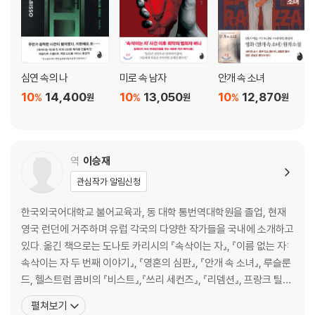
심연 속의 나
미로 속 남자
안개 속 소녀
10
14,400
10
13,050
10
12,870
%
%
%
원
원
원
역
이승재
관심작가 알림신청
한국외국어대학교 불어교육과, 동 대학 통번역대학원을 졸업, 현재
영국 런던에 거주하며 유럽 각국의 다양한 작가들을 국내에 소개하고
있다. 옮긴 책으로는 도나토 카리시의 『속삭이는 자』, 『이름 없는 자:
속삭이는 자 두 번째 이야기』, 『영혼의 심판』, 『안개 속 소녀』, 루슬룬
드, 헬스트럼 콤비의 『비스트』,『쓰리 세컨즈』, 『리뎀션』, 프랑크 틸리
에의 『죽은 자들의 방』, 카린 지에벨의 『그림자』, 『너는 모른다』, 『마
펼쳐보기
리오네트의 고백』, 『빅 마운틴 스캔들』, 『게임 마스터』, 『유의미한 살