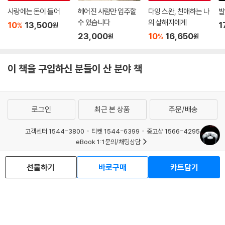
사랑에는 돈이 들어
헤어진 사람만 입주할
다잉 스완, 친애하는 나
발
수 있습니다
의 살해자에게
10
13,500
1
%
원
23,000
10
16,650
%
원
원
이 책을 구입하신 분들이 산 분야 책
로그인
최근 본 상품
주문/배송
고객센터 1544-3800
티켓 1544-6399
중고샵 1566-4295
eBook 1:1문의/채팅상담
예스이십사(주) 사업자 정보
선물하기
바로구매
카트담기
이용약관
개인정보처리방침
청소년보호정책
PC버전
회사소개
거래처관계자께
도서홍보
광고
Copyright © YES24 Corp. All Rights Reserved.
MATOM3