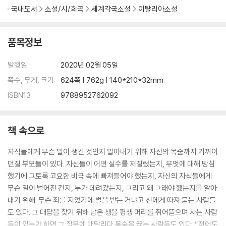
국내도서
소설/시/희곡
세계각국소설
이탈리아소설
품목정보
발행일
2020년 02월 05일
쪽수, 무게, 크기
624쪽 | 762g | 140*210*32mm
ISBN13
9788952762092
책 속으로
자식들에게 무슨 일이 생긴 것인지 알아내기 위해 자신의 목숨까지 기꺼이
던질 부모들이 있다. 자신들이 어떤 실수를 저질렀는지, 무엇에 대해 방심
했기에 그토록 고요한 비극 속에 빠져들어야 했는지, 자신의 자식들에게
무슨 일이 벌어진 건지, 누가 데려갔는지, 그리고 왜 그래야 했는지를 알아
내기 위해. 무슨 죄를 지었기에 벌을 받는 거냐고 신에게 따져 묻는 사람들
도 있다. 그 대답을 찾기 위해 남은 생을 평생 머리를 쥐어뜯으며 사는 사람
들이 있는가 하면 그 질문에 매달리다 목숨을 끊는 사람들도 있다. “적어도