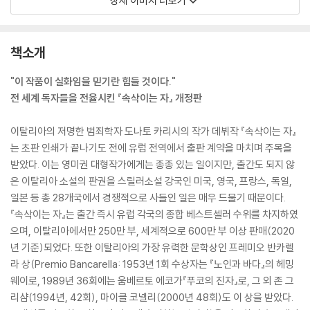
상세 이미지 더보기
책소개
"이 작품이 실화임을 믿기란 힘들 것이다."
전 세계 독자들을 전율시킨 『속삭이는 자』 개정판
이탈리아의 저명한 범죄학자 도나토 카리시의 작가 데뷔작 『속삭이는 자』
는 초판 인쇄가 끝나기도 전에 유럽 전역에서 출판 계약을 마치며 주목을
받았다. 이는 영미권 대형작가에게는 종종 있는 일이지만, 출간도 되지 않
은 이탈리아 소설의 판권을 스릴러소설 강국인 미국, 영국, 프랑스, 독일,
일본 등 총 28개국에서 경쟁적으로 사들인 일은 매우 드물기 때문이다.
『속삭이는 자』는 출간 즉시 유럽 각국의 종합 베스트셀러 수위를 차지하였
으며, 이탈리아에서만 250만 부, 세계적으로 600만 부 이상 판매(2020
년 기준)되었다. 또한 이탈리아의 가장 유력한 문학상인 프레미오 반카렐
라 상(Premio Bancarella: 1953년 1회 수상자는 『노인과 바다』의 헤밍
웨이로, 1989년 36회에는 움베르토 에코가『푸코의 진자』로, 그 외 존 그
리샴(1994년, 42회), 마이클 코넬리(2000년 48회)도 이 상을 받았다.