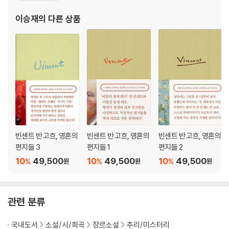
인』, 올리비에 부르도의 『미스터 보쟁글스』, 바티스트 보리유의 『죽
이승재
의 다른 상품
고 싶은 의사,
빈센트 반 고흐, 영혼의
빈센트 반 고흐, 영혼의
빈센트 반 고흐, 영혼의
편지들 3
편지들 1
편지들 2
10
49,500
10
49,500
10
49,500
%
%
%
원
원
원
관련 분류
국내도서
소설/시/희곡
장르소설
추리/미스터리