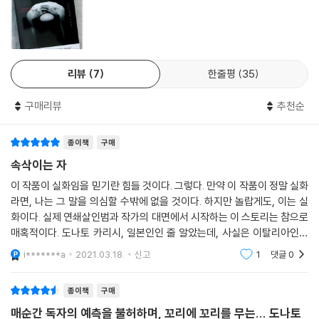
독자들은 ‘인간의 어둠에 숨어든 악’에 대한 두려움을 한동안 추스르기 어
려울 것이다. 그리고 마지막 페이지를 덮자마자, 책날개의 작가 소개를 다
시 읽으며 물어볼 것이다. “도대체 당신 정체가 뭐야?”
- [코리에레 델라 세라]
리뷰
7
한줄평
35
분열된 경찰조직과 무언가에 사로잡힌 듯한 프로파일러가 등장하는 범죄
구매리뷰
추천순
스릴러는 익숙하지만, 도나토 카리시는 이를 매력적이고 섬뜩한 이야기로
재탄생시켰다.
종이책
구매
- [퍼블리셔스 위클리]
속삭이는 자
책장을 덮은 후에도 읽는 이를 불안에 떨게 하고, 머릿속에서 끝내 잊히지
이 작품이 실화임을 믿기란 힘들 것이다. 그렇다. 만약 이 작품이 정말 실화
않는 파괴적인 악의 초상화.
라면, 나는 그 말을 의심할 수밖에 없을 것이다. 하지만 놀랍게도, 이는 실
화이다. 실제 연쇄살인범과 작가의 대면에서 시작하는 이 스토리는 참으로
- [커커스 리뷰]
매혹적이다. 도나토 카리시, 일본인인 줄 알았는데, 사실은 이탈리아인이
라는 사실 역시 놀랍기만 하다. 참으로 아름답고 우아한 죽음과 신에 대한
i*******a
2021.03.18.
신고
1
댓글
0
이야기. 당
종이책
구매
매순간 독자의 예측을 불허하며, 꼬리에 꼬리를 무는... 도나토