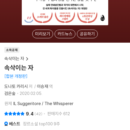
미리보기
카드뉴스
공유하기
소득공제
속삭이는 자
속삭이는 자
합본 개정판
도나토 카리시
저
이승재
역
검은숲
2020.02.05.
원제
IL Suggeritore / The Whisperer
9.4
판매지수
612
42
베스트
장르소설 top100 9주