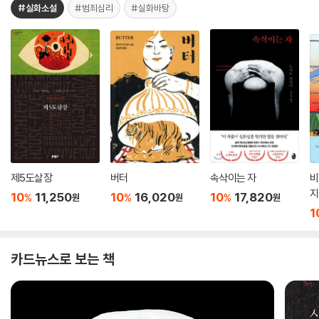
#실화소설
#범죄심리
#실화바탕
제5도살장
버터
속삭이는 자
비
지
10
11,250
10
16,020
10
17,820
%
%
%
원
원
원
1
카드뉴스로 보는 책