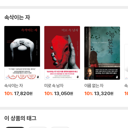
속삭이는 자
속삭이는 자
미로 속 남자
이름 없는 자
속
10
17,820
10
13,050
10
13,320
1
%
%
%
원
원
원
이 상품의 태그