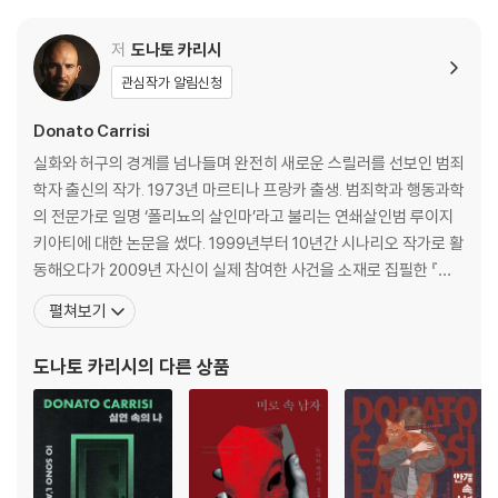
자』를 처음부터 영상화를 염두에 두고 집필, 대표작인 ‘속삭이는 자 시리
즈’를 영화화하는 데 성공해 독자들과 작가 스스로의 오랜 바람을 이뤘다.
저
도나토 카리시
그 밖에 12월에 출간된 최신작 『소문의 집(La Casa Delle Voci)』은 출간
관심작가 알림신청
즉시 이탈리아 베스트셀러 1위에 오르며 스릴러 제왕으로서 입지를 공고
히 했다.
Donato Carrisi
실화와 허구의 경계를 넘나들며 완전히 새로운 스릴러를 선보인 범죄
학자 출신의 작가. 1973년 마르티나 프랑카 출생. 범죄학과 행동과학
의 전문가로 일명 ‘폴리뇨의 살인마’라고 불리는 연쇄살인범 루이지
키아티에 대한 논문을 썼다. 1999년부터 10년간 시나리오 작가로 활
동해오다가 2009년 자신이 실제 참여한 사건을 소재로 집필한 『속
삭이는 자』로 데뷔, 이탈리아에서만 250만 부가 팔리며 유럽 문학계
펼쳐보기
에 돌풍을 일으켰다. 이 작품으로 작가는 이탈리아의 가장 유력한 문
학상인 프레미오 반카렐라 상 등 자국에서만 4개의 문학상을 수상하
도나토 카리시
의 다른 상품
며 작품성과 흥행성을 모두 인정받았다. 스릴러