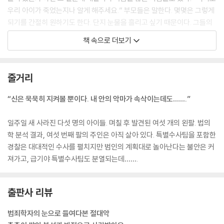
우리 아이가 죽었는지나 알게 해주세요.” 부모들은 말한다. 몇몇은 그렇게
되기를 간절히 원하기도 한다. 단지 눈물을 흘리고 싶기 때문이다. 그들의
유일한 바람은 포기하고 체념하는 게 아니라, 간절히 희망하기를 멈추는
책 속으로 더보기
것이었다. 희망은 서서히 고통스럽게 심장을 옥죄어오기 때문이다.
--- pp.38-39
줄거리
소녀는 두 눈을 감고, 자신을 감싸고 있는 암흑의 세상 속으로 다시 빠져 들
어갔다.
“신은 묵묵히 지켜볼 뿐이다. 내 안의 악마가 속삭이는데도…….”
그 암흑 세상의 일부가 자신을 주시하고 있다는 사실도 모른 채.
--- p.182
일주일 새 사라진 다섯 명의 아이들. 며칠 후 발견된 여섯 개의 왼팔. 법의
학 분석 결과, 여섯 번째 팔의 주인은 아직 살아 있다. 특별수사팀을 포함한
도대체 앨버트는 누구일까? 그는 다른 사람들과 다를 바 없는─왜냐하면
경찰은 대대적인 수사를 펼치지만 범인의 계획대로 놀아난다는 불안은 커
그게 사실이었기 때문이다. 그는 괴물도, 그림자도 아니었다─평범한 소시
져가고, 급기야 특별수사팀도 분열되는데…….
민으로 지금 이 시각에도 아무렇지 않게 이 세상을 살아가고 있다. 슈퍼에
가서 장을 보고 거리를 거닐면서, 단 한 순간도 그의 실체를 의심해본 적 없
는 사람들을 만나고 다닌다
출판사 리뷰
--- p.335
범죄학자의 눈으로 들여다본 절대악