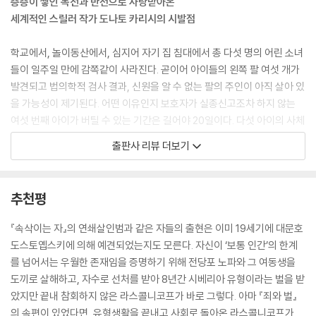
층층이 쌓인 복선과 반전으로 사랑받아온
세계적인 스릴러 작가 도나토 카리시의 시발점
학교에서, 놀이동산에서, 심지어 자기 집 침대에서 총 다섯 명의 어린 소녀
들이 일주일 만에 감쪽같이 사라진다. 곧이어 아이들의 왼쪽 팔 여섯 개가
발견되고 법의학적 검사 결과, 신원을 알 수 없는 팔의 주인이 아직 살아 있
을 가능성이 제기된다. 어떤 이유인지 보호자가 실종신고조차 하지 않는
여섯 번째 아이가 버틸 수 있는 기간은 길어야 20일이다. 다섯 아이의 사체
가 차례차례 발견되고, 동일범의 범행이라는 당초 예상과는 달리 각 사건
출판사 리뷰 더보기
마다 범인이 따로 있는 듯하다. 한편, 범죄학자 게블러 박사가 이끄는 특별
수사팀은 아동납치 전문수사관 밀라 등 각 분야의 최고 정예만으로 구성되
었지만, 그들은 늘 범인보다 한발 늦고 범인이 던져놓은 퀴즈 풀이에 급급
추천평
하다. 아이를 살리기 위해 악의 심연을 들여다볼 수밖에 없는 그들은 범인
이 드리운 어둠에 물들어가고 있는 자신을 미처 알아채지 못한다.
『속삭이는 자』의 연쇄살인범과 같은 자들의 출현은 이미 19세기에 대문호
도스토옙스키에 의해 예견되었는지도 모른다. 자신이 ‘보통 인간’의 한계
작가는 이탈리아의 연쇄살인범 ‘루이지 키아티’에 대한 논문을 작성하던
를 넘어서는 우월한 존재임을 증명하기 위해 전당포 노파와 그 여동생을
중, 관련 사건에서 모티브를 얻어 소설을 구상하였다고 한다. 행동과학 범
도끼로 살해하고, 자수로 선처를 받아 8년간 시베리아 유형이라는 벌을 받
죄학자로서 경찰 측에 분석과 자문을 제공해온 자신의 경험과 전공을 영리
았지만 끝내 참회하지 않은 라스콜니코프가 바로 그렇다. 아마 『죄와 벌』
하고도 절묘하게 문학의 세계에서 발휘한 것이다. 그 덕에 『속삭이는 자』
의 속편이 있었다면, 유형생활을 끝내고 사회로 돌아온 라스콜니코프가