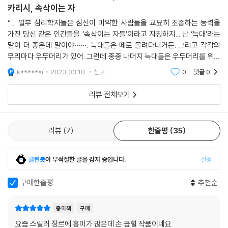
카리시, 속삭이는 자
“... 일부 심리학자들은 심신이 미약한 사람들을 교묘히 조종하는 능력을
가진 당신 같은 인간들을 ‘속삭이는 자들’이라고 지칭하지... 난 ‘늑대’라는
말이 더 좋은데 말이야······. 늑대들은 떼로 몰려다니거든. 그리고 각각의
무리마다 우두머리가 있어. 그런데 종종 나머지 늑대들은 우두머리를 위해
대신 사냥을 하곤 하지.” (p.596) 《속삭이는 자》를 읽는 데 열흘쯤
k******i
2023.03.10.
신고
0
댓글
0
리뷰 전체보기
리뷰
7
한줄평
35
클린봇
이 부적절한 글을 감지 중입니다.
설정
구매한줄평
추천순
종이책
구매
요즘 스릴러 장르에 흥미가 많은데 손 꼽힐 작품이네요