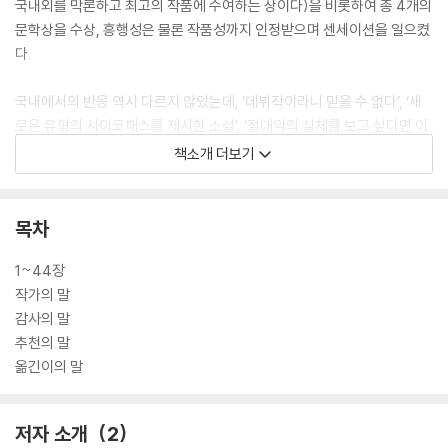
국내외를 막론하고 최고의 작품에 수여하는 상이다)을 비롯하여 총 4개의
문학상을 수상, 흥행성은 물론 작품성까지 인정받으며 센세이션을 일으켰
다.
국내에서의 반응 역시 다르지 않았는데, ‘데뷔작이라니 믿을 수 없다’, ‘새
로운 유형의 사이코패스를 제시한 소설’, ‘절대악의 실체를 보고 싶다면 이
책을 추천한다’, ‘유럽발 스릴러의 매력을 보여준 종합선물세트’, ‘퍼즐처럼
책소개 더보기
딱 맞아떨어지는 짜임새에 감탄할 수밖에 없다’ 등 2011년 출간된 이래 지
금까지 독자들의 찬사와 추천이 끊이지 않으며 많은 사랑을 받았다. 상당
한 분량 탓에 두 권으로 분권되어 출간됐는데 단권으로도 보고 싶다는 독
목차
자들의 요청에 부응하고자, 출간 10여 년 만에 합본 개정판을 선보인다. 본
문을 다듬고, 전면 리뉴얼한 ‘속삭이는 자 시리즈’에 맞춰 더 강력하고 새롭
1~44장
게 디자인한 표지가 인상적인 이 책은 이미 스테디셀러로 자리 잡은 『속삭
작가의 말
이는 자』의 가치를 보여주고 있다.
감사의 말
추천의 말
다재다능한 도나토 카리시는 영화감독으로도 데뷔해 자신의 소설 『안개
옮긴이의 말
속 소녀』와 『미로 속 남자』를 동명 영화로 제작했다. ‘속삭이는 자 시리
즈’는 반전의 특성상 이미지로 보여주는 것이 불가능해 많은 이들의 요구
저자 소개
2
에도 영화로 만날 수 없었다. 이에 작가는 시리즈 세 번째 작품 『미로 속 남