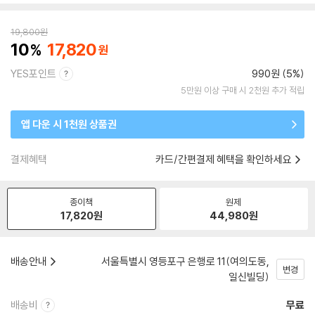
19,800
원
10
17,820
YES포인트
990원 (5%)
5만원 이상 구매 시 2천원 추가 적립
앱 다운 시 1천원 상품권
결제혜택
카드/간편결제 혜택을 확인하세요
종이책
원제
17,820
원
44,980
원
배송안내
서울특별시 영등포구 은행로 11(여의도동,
변경
일신빌딩)
배송비
무료