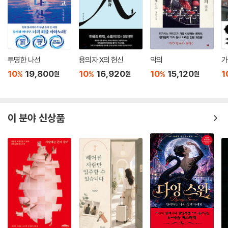
투명한 나선
용의자 X의 헌신
악의
가
10
19,800
10
16,920
10
15,120
1
%
%
%
원
원
원
이 분야 신상품