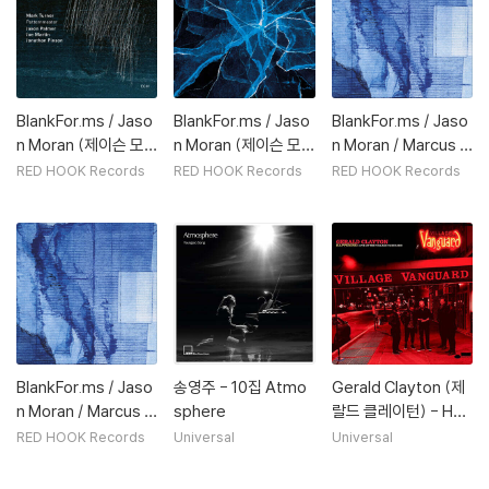
BlankFor.ms / Jaso
BlankFor.ms / Jaso
BlankFor.ms / Jaso
n Moran (제이슨 모
n Moran (제이슨 모
n Moran / Marcus G
란) / Marcus Gilmor
란) / Marcus Gilmor
ilmore - Refract
RED HOOK Records
RED HOOK Records
RED HOOK Records
e (마커스 길모어) - S
e (마커스 길모어) - S
hards [클리어 컬러 L
hards
P]
BlankFor.ms / Jaso
송영주 - 10집 Atmo
Gerald Clayton (제
n Moran / Marcus G
sphere
랄드 클레이턴) - Hap
ilmore - Refract [2
pening: Live At Th
RED HOOK Records
Universal
Universal
LP]
e Village Vanguard