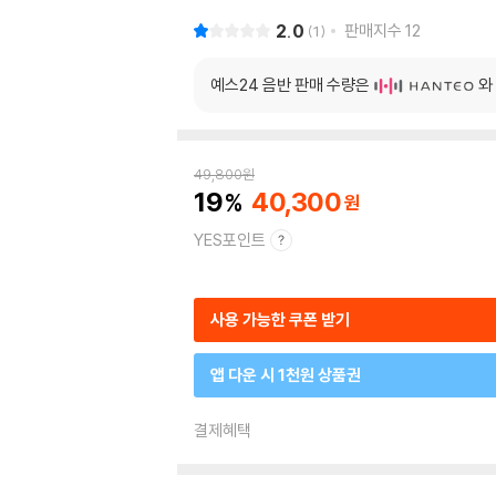
2.0
판매지수
12
1
예스24 음반 판매 수량은
와
49,800
원
19
40,300
YES포인트
사용 가능한 쿠폰 받기
앱 다운 시 1천원 상품권
결제혜택