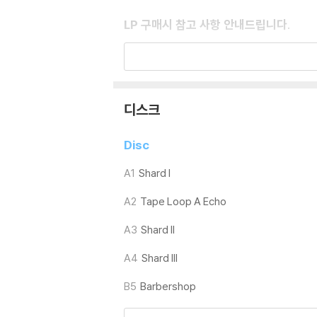
LP 구매시 참고 사항 안내드립니다.
※ 재킷/구성품/포장 상태
1) 제작/배송 과정에 따라 경미한 재킷 주름, 
외관상 불량 확인되는 상품을 개봉 시엔 반품/교
2) 디스크 라벨은 공정상 매끄럽게 부착되지 않
디스크
3) 일본 제작 LP는 대부분 겉비닐이 밀봉되어 
4) 디지털 다운로드 코드는 본사에서 공지 없이 
Disc
※ 재생 불량
A1
Shard I
1) 침압 조절 기능이 없는 턴테이블을 사용하시는
A2
Tape Loop A Echo
기기 문제로 인해 발생하는 재생 불량 현상에 대
2) 디스크는 정전기와 먼지로 인해 재생이 원활
A3
Shard II
3) 바늘에 먼지가 쌓이는 경우에도 재생이 원활
A4
Shard III
※ 디스크 외관 불량
B5
Barbershop
1) 열을 가하여 제작하는 바이닐 공정 특성상 
재생이 불안정한 경우 스태빌라이저를 사용하시면