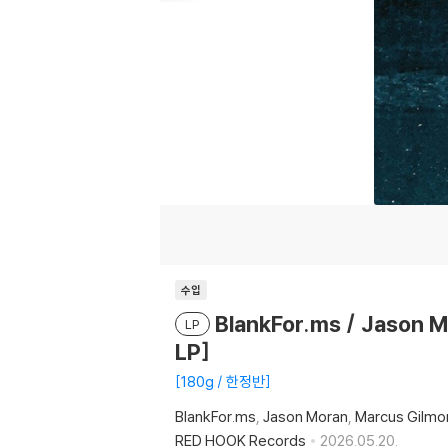
수입
BlankFor.ms / Jason
LP
LP]
180g / 한정반
BlankFor.ms
Jason Moran
Marcus Gilmo
RED HOOK Records
2026.05.20.