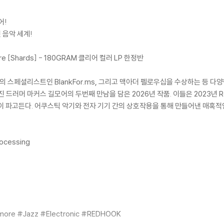
어!
 음악 세계!
lmore [Shards] - 180GRAM 클리어 컬러 LP 한정반
스페셜리스트인 BlankFor.ms, 그리고 맥아더 펠로우십을 수상하는 등 다양
 드러머 마커스 길모어의 두번째 만남을 담은 2026년 작품. 이들은 2023년 R
이 파고든다. 어쿠스틱 악기와 전자 기기 간의 상호작용을 통해 만들어낸 매혹적
rocessing
more #Jazz #Electronic #REDHOOK