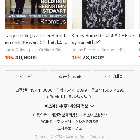
Larry Goldings / Peter Bernst
Kenny Burrell (케니 버렐) - Blue
ein / Bill Stewart (래리 골딩스 /
sy Burrell [LP]
피터 번스타인 / 빌 스튜어트) - Rh
Larry Goldings / Peter Bernstein / Bill Stewart
Orchard Distribution
Kenny Burrell
Analogue Productions
ombus
19
30,600
19
78,000
%
%
원
원
로그인
최근 본 상품
주문/배송
고객센터 1544-3800
티켓 1544-6399
중고샵 1566-4295
eBook 1:1문의/채팅상담
예스이십사(주) 사업자 정보
이용약관
개인정보처리방침
청소년보호정책
PC버전
회사소개
거래처관계자께
도서홍보
광고
Copyright © YES24 Corp. All Rights Reserved.