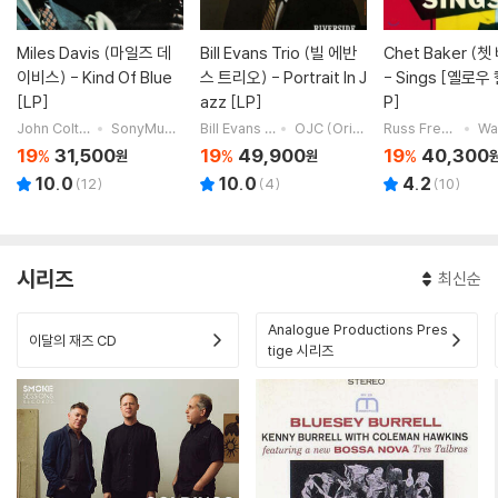
Miles Davis (마일즈 데
Bill Evans Trio (빌 에반
Chet Baker (
이비스) - Kind Of Blue
스 트리오) - Portrait In J
- Sings [옐로우
[LP]
azz [LP]
P]
John Coltrane,Miles Davis,Paul Chambers,Cannonball Adderley,Bill Evans,Jimmy Cobb
SonyMusic
Bill Evans Trio,Bill Evans,Paul Motian,Scott LaFaro,Orrin Keepnews
OJC (Original Jazz Classics)
Russ Freeman,Shelly Manne,Larance Marable,Jimmy Bond,Joe Mondragon,Peter Littman,Carson Smith,Bob Neel
Wa
19
31,500
19
49,900
19
40,300
%
%
%
원
원
10.0
10.0
4.2
(
12
)
(
4
)
(
10
)
시리즈
최신순
Analogue Productions Pres
이달의 재즈 CD
tige 시리즈