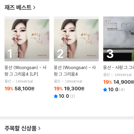
재즈 베스트
1
2
3
웅산 (Woongsan) - 사
웅산 (Woongsan) - 사
웅산 - 사랑 그 
랑 그 그리움4 [LP]
랑 그 그리움4
웅산
Universal
웅산
Universal
웅산
Universal
19
14,900
%
원
19
58,100
19
19,300
%
%
원
원
10.0
(
4
)
10.0
(
2
)
주목할 신상품