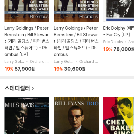
Larry Goldings / Peter
Larry Goldings / Peter
Eric Dolphy (
Bernstein / Bill Stewar
Bernstein / Bill Stewar
- Far Cry [LP]
t (래리 골딩스 / 피터 번스
t (래리 골딩스 / 피터 번스
Eric Dolphy
Analogue
타인 / 빌 스튜어트) - Rh
타인 / 빌 스튜어트) - Rh
19
78,000
%
ombus [LP]
ombus
Larry Goldings / Peter Bernstein / Bill Stewart
Orchard Distribution
Larry Goldings / Peter Bernstein / Bill Stewart
Orchard Distribution
19
57,900
19
30,600
%
%
원
원
스테디셀러