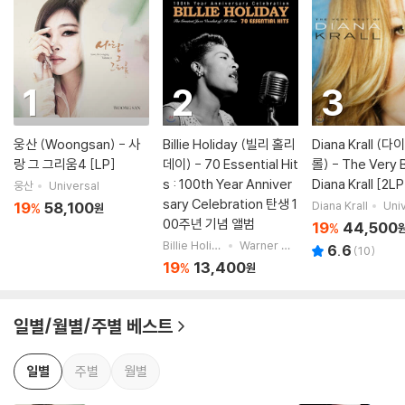
1
2
3
웅산 (Woongsan) - 사
Billie Holiday (빌리 홀리
Diana Krall (
랑 그 그리움4 [LP]
데이) - 70 Essential Hit
롤) - The Very 
s : 100th Year Anniver
Diana Krall [2LP
웅산
Universal
sary Celebration 탄생 1
19
58,100
Diana Krall
Univ
%
원
00주년 기념 앨범
19
44,500
%
Billie Holiday
Warner Music
6.6
(
10
)
19
13,400
%
원
일별/월별/주별 베스트
일별
주별
월별