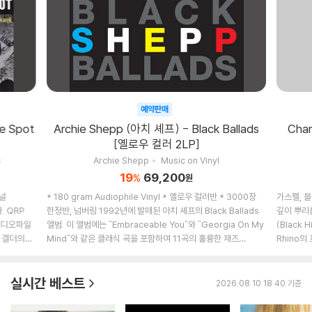
ve Spot
Archie Shepp (아치 셰프) - Black Ballads
Char
[옐로우 컬러 2LP]
s
Archie Shepp
Music on Vinyl
19
69,200
%
원
널
* 180 gram Audiophile Vinyl * 옐로우 컬러반 * 3000장
가스펠, 
. QRP
한정반, 넘버링 1992년에 발매된 아치 셰프의 Black Ballads
깊이 뿌리를
앨범. 이 앨범에는 "Embraceable You"와 "Georgia On My
(Black
 겔더의
Mind"와 같은 클래식 곡을 포함하여 11곡의 훌륭한 재즈
Rhino의
는 25곡을
발라드를 선보인다. 이 앨범은 재즈 레코드 레이블인 타임리스
일환으로 새
 1/3 비트레이트로 커팅되었다. ...
재즈의 50주년 기념 행사의 일환으로 발매되었다.
Roots」는
실시간 베스트
오리지...
2026.08.10 18:40 기준