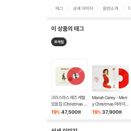
태그
상세 이미지
음반소개
이 상품의 태그
#캐럴
크리스마스 재즈 캐럴
Mariah Carey - Merr
모음집 (Christmas Ja
y Christmas 머라이
zz) [투명 레드 컬러 L
어 캐리 크리스마스 앨
19
47,500
19
37,900
%
%
원
원
P]
범 [레드 컬러 LP]
상세 이미지