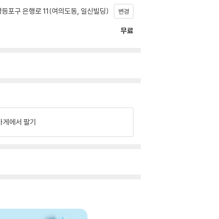
등포구 은행로 11(여의도동, 일신빌딩)
변경
무료
가게에서 팔기