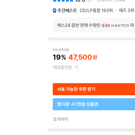
10.0
2
주간베스트
CD/LP종합
193위
재즈
3위
예스24 음반 판매 수량은
와
58,600
원
19
47,500
YES포인트
사용 가능한 쿠폰 받기
앱 다운 시 1천원 상품권
결제혜택