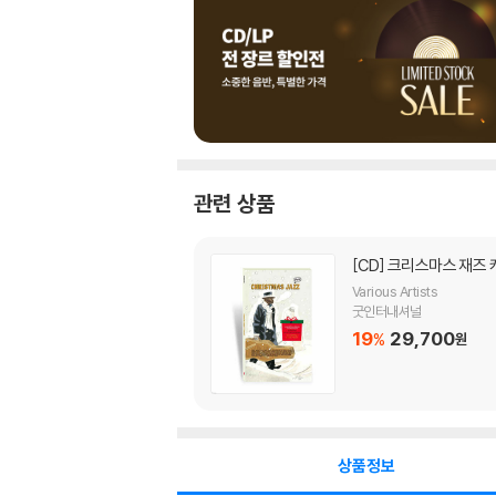
관련 상품
[CD]
크리스마스 재즈 캐럴
Various Artists
굿인터내셔널
19
29,700
%
원
상품정보