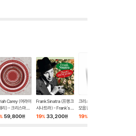
riah Carey (머라이
Frank Sinatra (프랭크
크리스마스 재즈 캐럴
Michael
캐리) - 크리스마스
시나트라) - Frank's C
모음집 (Christmas Ja
클 부블레)
 Merry Christma
hristmas Greetings
zz)
as [그린
59,800
19
33,200
19
29,700
19
5
%
%
%
%
원
원
원
[Zoetrope 컬러 L
[라이트 그린 컬러 LP]