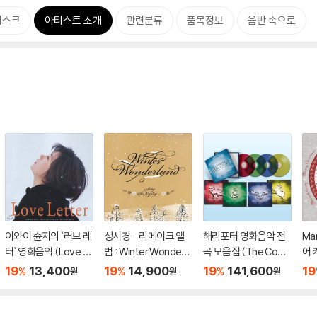
디스크
아티스트 소개
관련분류
품목정보
음반 속으로
이와이 슌지의 `러브 레
성시경 - 리메이크 앨
해리포터 영화음악 전
Ma
터` 영화음악 (Love L
범 : Winter Wonderla
곡 모음집 (The Com
어 
etter OST by Reme
nd
plete Harry Potter Fi
앨범
19
13,400
19
14,900
19
141,600
19
%
%
%
원
원
원
dios)
lm Music Collection)
s 
[컬러 4LP]
P]