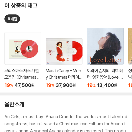
이 상품의 태그
#캐럴
크리스마스 재즈 캐럴
Mariah Carey - Merr
이와이 슌지의 `러브 레
성
모음집 (Christmas Ja
y Christmas 머라이
터` 영화음악 (Love L
범
zz) [투명 레드 컬러 L
어 캐리 크리스마스 앨
etter OST by Reme
n
19
47,500
19
37,900
19
13,400
1
%
%
%
원
원
원
P]
범 [레드 컬러 LP]
dios)
음반소개
Ari Girls, a must buy! Ariana Grande, the world's most talented
songstress, has released a Christmas mini-album for Ariana f
ans in Japan. A special Ariana calendar is enclosed. This produ