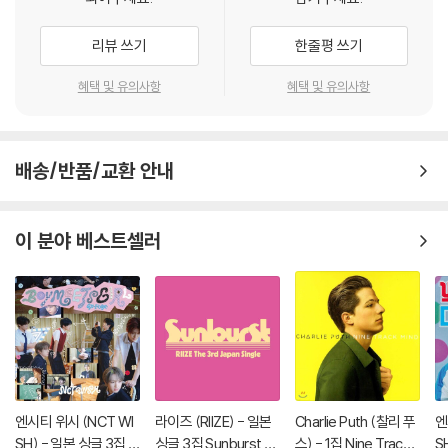
리뷰 쓰기
한줄평 쓰기
혜택 및 유의사항
혜택 및 유의사항
배송/반품/교환 안내
이 분야 베스트셀러
엔시티 위시 (NCT WI
라이즈 (RIIZE) - 일본
Charlie Puth (찰리 푸
엔
SH) - 일본 싱글 3집 Y
싱글 3집 Sunburst [I
스) - 1집 Nine Track
S