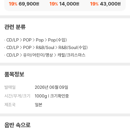
Disney) [2LP]
ns
For Now [swt Live]
19
69,900
19
14,000
19
43,000
%
%
%
원
원
원
관련 분류
CD/LP
POP
Pop
Pop(수입)
CD/LP
POP
R&B/Soul
R&B/Soul(수입)
CD/LP
유아/어린이/명상
캐럴/크리스마스
품목정보
발매일
2026년 06월 09일
시간/무게/크기
1000g | 크기확인중
제조국
일본
음반 속으로