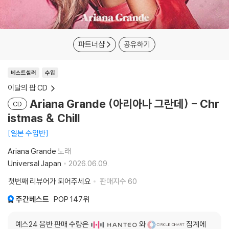
파트너샵
공유하기
베스트셀러
수입
이달의 팝 CD
Ariana Grande (아리아나 그란데) - Chr
CD
istmas & Chill
일본 수입반
Ariana Grande
노래
Universal Japan
2026.06.09.
첫번째 리뷰어가 되어주세요
판매지수
60
주간베스트
POP
147위
예스24 음반 판매 수량은
와
집계에