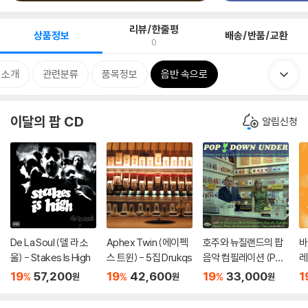
리뷰/한줄평
상품정보
배송/반품/교환
0
 소개
관련분류
품목정보
음반 속으로
이달의 팝 CD
알림신청
De La Soul (델 라 소
Aphex Twin (에이펙
호주와 뉴질랜드의 팝
바
울) - Stakes Is High
스 트윈) - 5집 Drukqs
음악 컴필레이션 (Pop
레
Down Under 1966-1
B
19
57,200
19
42,600
19
33,000
1
%
%
%
원
원
원
970)
il
1