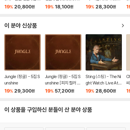
O-I-DON! / BOY ME
NITIAL PRESS]
Mind [LP]
O
19
20,800
19
18,100
19
28,300
1
%
%
%
원
원
원
ETS GIRL [통상판 BO
E
Y MEETS GIRL Ver.]
r.]
이 분야 신상품
Jungle (정글) - 5집 S
Jungle (정글) - 5집 S
Sting (스팅) - The Ni
C
unshine
unshine [피치 컬러 L
ght Watch: Live At T
씨
P]
he Rijksmuseum
F
19
29,300
19
57,200
19
28,600
1
%
%
%
원
원
원
테
이 상품을 구입하신 분들이 산 분야 상품