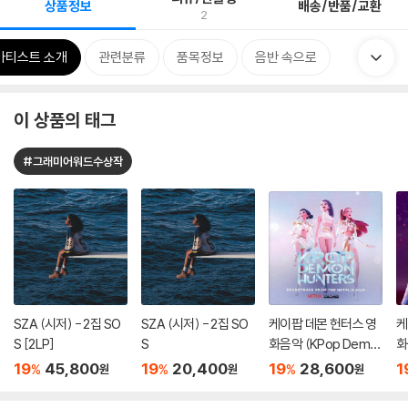
상품정보
배송/반품/교환
2
아티스트 소개
관련분류
품목정보
음반 속으로
이 상품의 태그
#그래미어워드수상작
SZA (시저) - 2집 SO
SZA (시저) - 2집 SO
케이팝 데몬 헌터스 영
케
S [2LP]
S
화음악 (KPop Demo
화
n Hunters From The
n
19
45,800
19
20,400
19
28,600
1
%
%
%
원
원
원
Netflix Series OST)
Ne