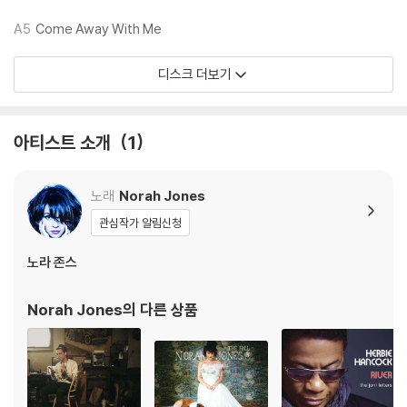
하니 침압 조절이 가능한 기기에서 재생하실 것을 권유 드립니다.
A5
Come Away With Me
2) 디스크는 정전기와 먼지로 인해 재생이 원활하지 않은 경우가 있습니
다. 전용 제품으로 이를 제거하면 대부분 해결됩니다.
디스크 더보기
3) 바늘에 먼지가 쌓이는 경우에도 재생이 원활하지 않을 수 있습니다.
※ 디스크 외관 불량
아티스트 소개
1
1) 열을 가하여 제작하는 바이닐 공정 특성상 디스크 표면이 미세하게 울
렁거리거나 휘어지는 경우가 있습니다.
재생이 불안정한 경우 스태빌라이저를 사용하시면 좀 더 안정적인 재생이
노래
Norah Jones
가능합니다.
관심작가 알림신청
2) 재생 음역의 왜곡을 최소화 하고 반복 재생시에도 최대한 일관되게 유
지되도록 디스크 센터 홀 구경이 작게 제작되는 경우가 있습니다. 턴테이
노라 존스
블 스핀들에 맞지 않는 경우에는 전용 제품 등을 이용하여 센터 홀을 조정
하시면 해결됩니다.
Norah Jones
의 다른 상품
3) 디스크에 미세한 잔 흠집이 남아있거나 인쇄 면이 깨끗하지 않은 경우
가 있으며, 이는 상품의 불량이 아닙니다. 단, 재생에 이상이 있는 경우에는
불량으로 인한 반품/교환이 가능합니다
※ 컬러 디스크