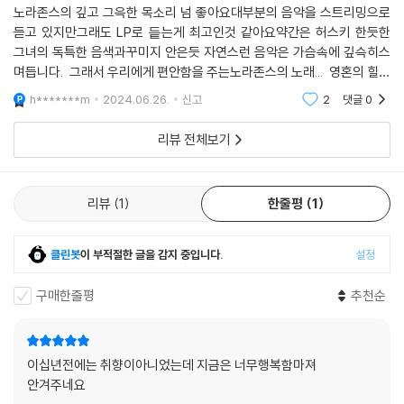
노라존스의 깊고 그윽한 목소리 넘 좋아요대부분의 음악을 스트리밍으로
듣고 있지만그래도 LP로 듵는게 최고인것 같아요약간은 허스키 한듯한
그녀의 독특한 음색과꾸미지 안은듯 자연스런 음악은 가슴속에 깊슥히스
며듭니다. 그래서 우리에게 편안함을 주는노라존스의 노래... 영혼의 힐링
을 오늘도 LP를 턴테이블에 올리면서기대해 봅니다.
h*******m
2024.06.26.
신고
2
댓글
0
리뷰 전체보기
리뷰
1
한줄평
1
클린봇
이 부적절한 글을 감지 중입니다.
설정
구매한줄평
추천순
이십년전에는 취향이아니었는데 지금은 너무행복함마져
안겨주네요