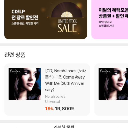
관련 상품
[CD]
Norah Jones (노라
존스) - 1집 Come Away
With Me (20th Anniver
sary)
Norah Jones
Universal
19
19,800
%
원
리뷰/한줄평