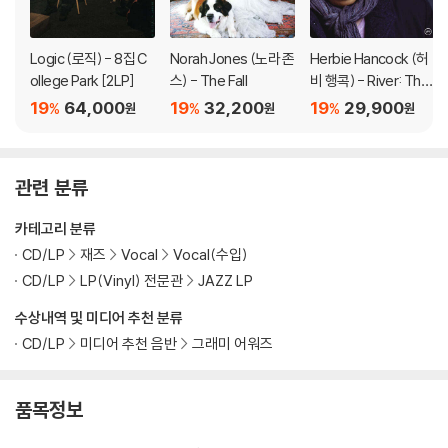
아래에 해당하는 경우는 불량이 아니므로 개봉 후 반품/교환이 불가합니
다.
Logic (로직) - 8집 C
Norah Jones (노라 존
Herbie Hancock (허
1) 컬러 디스크는 웹 이미지와 실제 색상이 차이가 날 수 있습니다.
ollege Park [2LP]
스) - The Fall
비 행콕) - River: The
2) 컬러 디스크의 특성상 제작 공정시 앨범마다 색상 차이가 나는 경우도
Joni Letters
19
64,000
19
32,200
19
29,900
%
%
%
원
원
원
있습니다.
3) 컬러 디스크는 제작 과정에서 다른 색상 염료가 섞여 얼룩과 번짐, 반점
등이 발생할 수 있습니다.
관련 분류
※ 반품/교환 안내
카테고리 분류
1) 불량으로 인한 반품/교환 요청 시에는 불량 확인을 위해 개봉 시의 동영
CD/LP
재즈
Vocal
Vocal(수입)
상을 요청할 수 있으며, 동영상이 없는 경우 반품/교환이 제한될 수 있습니
CD/LP
LP(Vinyl) 전문관
JAZZ LP
다.
관련 사진과 동영상 및 재생 기기 모델명을 첨부하여 첨부하여 고객센터에
수상내역 및 미디어 추천 분류
문의 바랍니다.
CD/LP
미디어 추천 음반
그래미 어워즈
2) LP는 잦은 배송 과정에서 재킷에 손상이 발생할 가능성이 높고 재판매
가 어려우므로 신중한 구매를 부탁드립니다.
품목정보