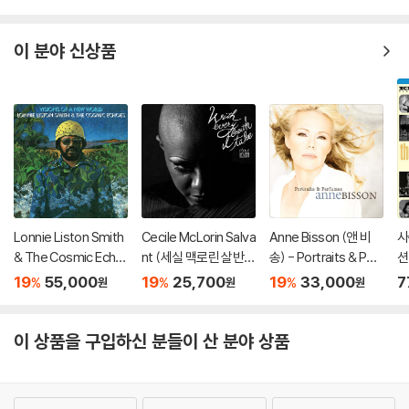
ath I Take
P]
이 분야 신상품
Lonnie Liston Smith
Cecile McLorin Salva
Anne Bisson (앤 비
사
& The Cosmic Echo
nt (세실 맥로린 살반
송) - Portraits & Perf
션
es (로니 리스턴 스미
트) - With Every Bre
umes
19
55,000
19
25,700
19
33,000
7
%
%
%
원
원
원
스 앤 더 코스믹 에코
ath I Take
즈) - Visions Of A Ne
w World [LP]
이 상품을 구입하신 분들이 산 분야 상품