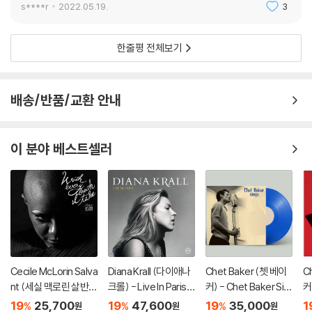
s****r
2022.05.19.
3
한줄평 전체보기
배송/반품/교환 안내
이 분야 베스트셀러
Cecile McLorin Salva
Diana Krall (다이애나
Chet Baker (쳇 베이
C
nt (세실 맥로린 살반
크롤) - Live In Paris
커) - Chet Baker Sin
커)
트) - With Every Bre
[2LP]
gs [로열 블루 컬러 L
g
19
25,700
19
47,600
19
35,000
1
%
%
%
원
원
원