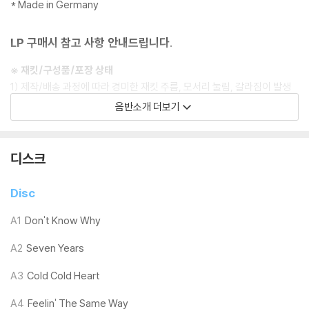
* Made in Germany
LP 구매시 참고 사항 안내드립니다.
※ 재킷/구성품/포장 상태
1) 제작/배송 과정에 따라 경미한 재킷 주름, 모서리 눌림, 갈라짐이 발생
할 수 있으며 속지(이너 슬리브)는 디스크와의 접촉으로 인해 갈라질 수
음반소개 더보기
있습니다.
외관상 불량 확인되는 상품을 개봉 시엔 반품/교환 처리 불가합니다.
2) 디스크 라벨은 공정상 매끄럽게 부착되지 않을 수도 있으며 겉포장 비
디스크
닐은 품질보증대상이 아닙니다.
3) 일본 제작 LP는 대부분 겉비닐이 밀봉되어 있지 않습니다.
Disc
4) 디지털 다운로드 코드는 본사에서 공지 없이 증정 종료될 수 있습니다.
A1
Don't Know Why
※ 재생 불량
A2
Seven Years
1) 침압 조절 기능이 없는 턴테이블을 사용하시는 경우, (주로 올인원 형태
모델) 다이내믹 사운드의 편차가 큰 트랙을 재생할 때 이상 현상이 발생할
A3
Cold Cold Heart
수 있습니다.
기기 문제로 인해 발생하는 재생 불량 현상에 대해서는 반품/교환이 불가
A4
Feelin' The Same Way