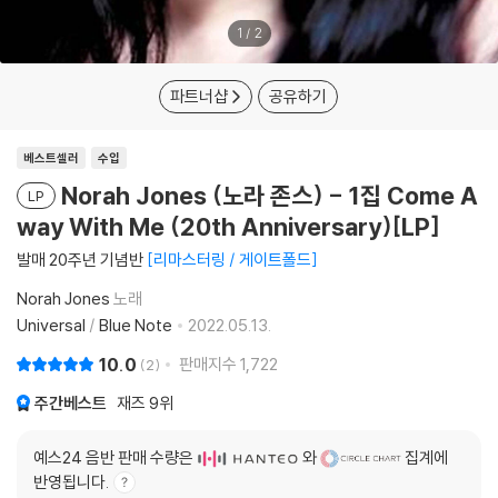
1
/
2
파트너샵
공유하기
베스트셀러
수입
Norah Jones (노라 존스) - 1집 Come A
LP
way With Me (20th Anniversary)[LP]
발매 20주년 기념반
리마스터링 / 게이트폴드
Norah Jones
노래
Universal
/
Blue Note
2022.05.13.
10.0
판매지수
1,722
2
주간베스트
재즈
9위
예스24 음반 판매 수량은
와
집계에
반영됩니다.