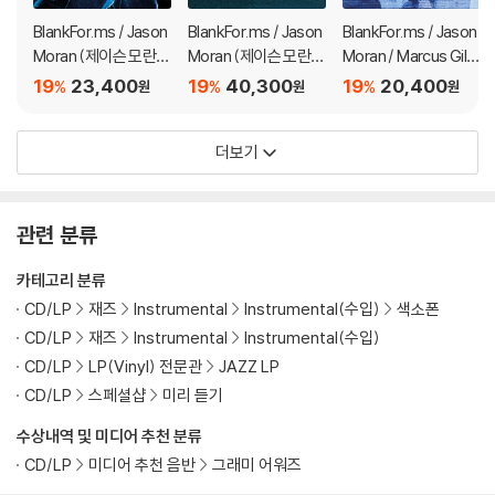
BlankFor.ms / Jason
BlankFor.ms / Jason
BlankFor.ms / Jason
Moran (제이슨 모란) /
Moran (제이슨 모란) /
Moran / Marcus Gilm
Marcus Gilmore (마
Marcus Gilmore (마
ore - Refract
19
23,400
19
40,300
19
20,400
%
%
%
원
원
원
커스 길모어) - Shard
커스 길모어) - Shard
s
s [클리어 컬러 LP]
더보기
관련 분류
카테고리 분류
CD/LP
재즈
Instrumental
Instrumental(수입)
색소폰
CD/LP
재즈
Instrumental
Instrumental(수입)
CD/LP
LP(Vinyl) 전문관
JAZZ LP
CD/LP
스페셜샵
미리 듣기
수상내역 및 미디어 추천 분류
CD/LP
미디어 추천 음반
그래미 어워즈