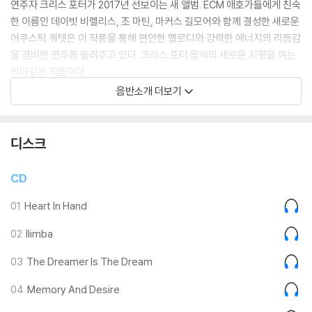
연주자 크리스 포터가 2017년 선보이는 새 앨범. ECM 애호가들에게 친숙
한 이름인 데이빗 비렐리스, 조 마틴, 마커스 길모어와 함께 결성한 새로운
어쿠스틱 쿼텟은 이 작품을 통해 편안한 멜로디와 강력한 에너지의 리듬감
을 겸비한 연주를 들려주고 있다. 크리스 포터 음악의 새로운 지평을 여는
의미깊은 작품이다.
음반소개 더보기
LP 구매시 참고 사항 안내드립니다.
※ 재킷/구성품/포장 상태
디스크
1) 제작/배송 과정에 따라 경미한 재킷 주름, 모서리 눌림, 갈라짐이 발생
할 수 있으며 속지(이너 슬리브)는 디스크와의 접촉으로 인해 갈라질 수
CD
있습니다.
외관상 불량 확인되는 상품을 개봉 시엔 반품/교환 처리 불가합니다.
01
Heart In Hand
2) 디스크 라벨은 공정상 매끄럽게 부착되지 않을 수도 있으며 겉포장 비
02
Ilimba
닐은 품질보증대상이 아닙니다.
3) 일본 제작 LP는 대부분 겉비닐이 밀봉되어 있지 않습니다.
03
The Dreamer Is The Dream
4) 디지털 다운로드 코드는 본사에서 공지 없이 증정 종료될 수 있습니다.
04
Memory And Desire
※ 재생 불량