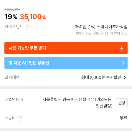
43,300
원
19
35,100
YES포인트
350원 (1%)
마니아추가적립
5만원 이상 구매 시 2천원 추가 적립
사용 가능한 쿠폰 받기
앱 다운 시 1천원 상품권
결제혜택
최대 2,000원 즉시할인
배송안내
서울특별시 영등포구 은행로 11(여의도동,
변경
일신빌딩)
배송비
무료