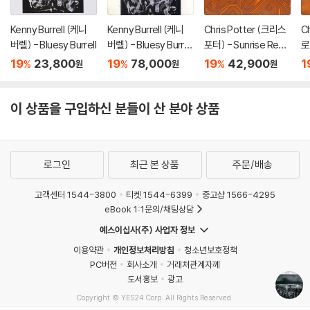
Kenny Burrell (케니
Kenny Burrell (케니
Chris Potter (크리스
C
버렐) - Bluesy Burrell
버렐) - Bluesy Burrell
포터) - Sunrise Repri
로
[LP]
se [마룬 마블 컬러 L
Fr
19
23,800
19
78,000
19
42,900
1
%
%
%
원
원
원
P]
이 상품을 구입하신 분들이 산 분야 상품
로그인
최근 본 상품
주문/배송
고객센터 1544-3800
티켓 1544-6399
중고샵 1566-4295
eBook 1:1문의/채팅상담
예스이십사(주) 사업자 정보
이용약관
개인정보처리방침
청소년보호정책
PC버전
회사소개
거래처관계자께
도서홍보
광고
Copyright © YES24 Corp. All Rights Reserved.
MATOM11