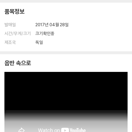
품목정보
발매일
2017년 04월 28일
시간/무게/크기
크기확인중
제조국
독일
음반 속으로