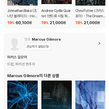
2) LP는 잦은 배송 과정에서 재킷에 손상이 발생할 가능성이 높고 재판매
가 어려우므로 신중한 구매를 부탁드립니다.
Johnathan Blake (조
Andrew Cyrille Quar
Chris Potter (크리스
나단 블레이크) - Hom
tet (앤드류 시릴 쿼텟)
포터) - The Dreamer
eward Bound [LP]
- The News
Is The Dream
19
60,100
19
21,000
19
21,000
%
%
%
원
원
원
연주
Marcus Gilmore
관심작가 알림신청
마커스 길모어
드럼, 퍼커션 연주자
Marcus Gilmore
의 다른 상품