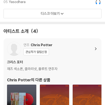
05
Yasodhara
1) 침압 조절 기능이 없는 턴테이블을 사용하시는 경우, (주로 올인원 형태
모델) 다이내믹 사운드의 편차가 큰 트랙을 재생할 때 이상 현상이 발생할
디스크 더보기
수 있습니다.
기기 문제로 인해 발생하는 재생 불량 현상에 대해서는 반품/교환이 불가
하니 침압 조절이 가능한 기기에서 재생하실 것을 권유 드립니다.
아티스트 소개
4
2) 디스크는 정전기와 먼지로 인해 재생이 원활하지 않은 경우가 있습니
다. 전용 제품으로 이를 제거하면 대부분 해결됩니다.
3) 바늘에 먼지가 쌓이는 경우에도 재생이 원활하지 않을 수 있습니다.
연주
Chris Potter
관심작가 알림신청
※ 디스크 외관 불량
1) 열을 가하여 제작하는 바이닐 공정 특성상 디스크 표면이 미세하게 울
크리스 포터
렁거리거나 휘어지는 경우가 있습니다.
재즈 색소폰, 클라리넷, 플루트 연주자
재생이 불안정한 경우 스태빌라이저를 사용하시면 좀 더 안정적인 재생이
가능합니다.
Chris Potter
의 다른 상품
2) 재생 음역의 왜곡을 최소화 하고 반복 재생시에도 최대한 일관되게 유
지되도록 디스크 센터 홀 구경이 작게 제작되는 경우가 있습니다. 턴테이
블 스핀들에 맞지 않는 경우에는 전용 제품 등을 이용하여 센터 홀을 조정
하시면 해결됩니다.
3) 디스크에 미세한 잔 흠집이 남아있거나 인쇄 면이 깨끗하지 않은 경우