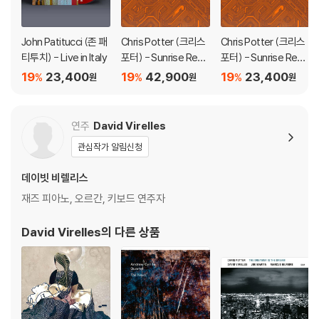
가 있으며, 이는 상품의 불량이 아닙니다. 단, 재생에 이상이 있는 경우에는
불량으로 인한 반품/교환이 가능합니다
John Patitucci (존 패
Chris Potter (크리스
Chris Potter (크리스
티투치) - Live in Italy
포터) - Sunrise Repri
포터) - Sunrise Repri
※ 컬러 디스크
se [마룬 마블 컬러 L
se
19
23,400
19
42,900
19
23,400
%
%
%
원
원
원
아래에 해당하는 경우는 불량이 아니므로 개봉 후 반품/교환이 불가합니
P]
다.
1) 컬러 디스크는 웹 이미지와 실제 색상이 차이가 날 수 있습니다.
연주
David Virelles
2) 컬러 디스크의 특성상 제작 공정시 앨범마다 색상 차이가 나는 경우도
관심작가 알림신청
있습니다.
3) 컬러 디스크는 제작 과정에서 다른 색상 염료가 섞여 얼룩과 번짐, 반점
데이빗 비렐리스
등이 발생할 수 있습니다.
재즈 피아노, 오르간, 키보드 연주자
※ 반품/교환 안내
David Virelles
의 다른 상품
1) 불량으로 인한 반품/교환 요청 시에는 불량 확인을 위해 개봉 시의 동영
상을 요청할 수 있으며, 동영상이 없는 경우 반품/교환이 제한될 수 있습니
다.
관련 사진과 동영상 및 재생 기기 모델명을 첨부하여 첨부하여 고객센터에
문의 바랍니다.