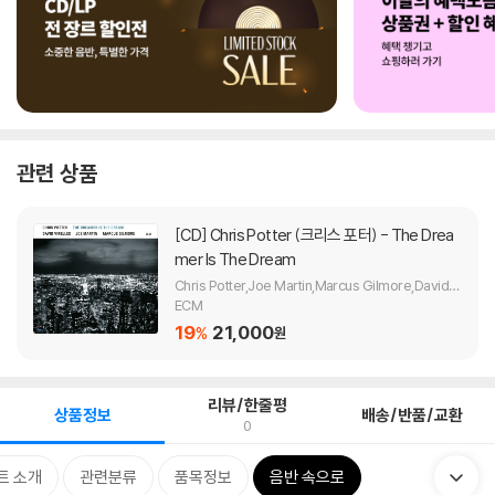
관련 상품
[CD]
Chris Potter (크리스 포터) - The Drea
mer Is The Dream
Chris Potter,Joe Martin,Marcus Gilmore,David V
irelles
ECM
19
21,000
%
원
리뷰/한줄평
상품정보
배송/반품/교환
0
트 소개
관련분류
품목정보
음반 속으로