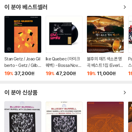
이 분야 베스트셀러
Stan Getz / Joao Gil
Ike Quebec (아이크
불후의 재즈 색소폰 명
P
berto - Getz / Gilbe
퀘벡) - Bossa Nova /
곡 베스트 1집 (Everlas
스
rto (스탄 게츠, 조앙 질
Soul Samba [LP]
ting Jazz Sax Best)
g
19
37,200
19
47,200
19
11,000
1
%
%
%
원
원
원
베르토) [LP]
이 분야 신상품