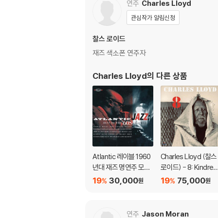
연주
Charles Lloyd
관심작가 알림신청
찰스 로이드
재즈 색소폰 연주자
Charles Lloyd
의 다른 상품
Atlantic 레이블 1960
Charles Lloyd (찰스
년대 재즈 명연주 모음
로이드) - 8: Kindred
집 (Atlantic Jazz: Be
Spirits, Live From 
19
30,000
19
75,000
%
%
원
원
st Of The '60s, Volu
e Lobero Theatre 
me 1)
LP]
연주
Jason Moran