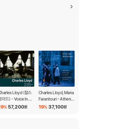
Charles Lloyd (찰스
Charles Lloyd, Maria
Charles Lloyd - The
로이드) - Voice In Th
Farantouri - Athens
Call (ECM Touchsto
e Night [2LP]
Concert
ne Series)
19
57,200
19
37,100
19
17,900
%
%
%
원
원
원