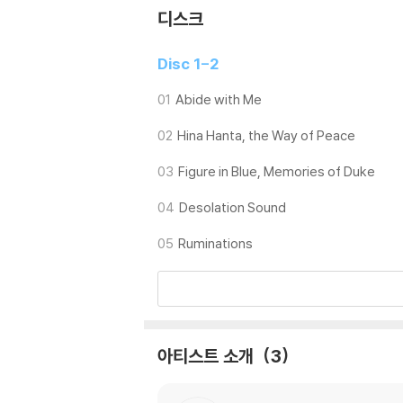
디스크
Disc 1-2
01
Abide with Me
02
Hina Hanta, the Way of Peace
03
Figure in Blue, Memories of Duke
04
Desolation Sound
05
Ruminations
아티스트 소개
3