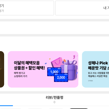
팔기
내 
불가
리뷰/한줄평
0