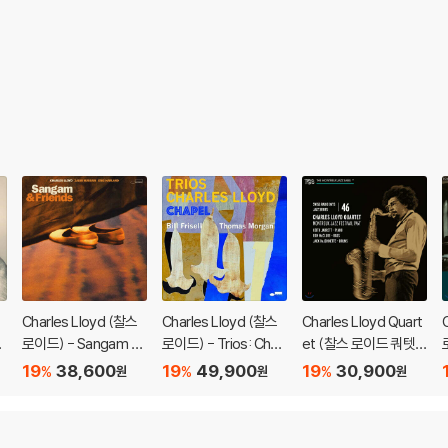
Charles Lloyd (찰스
Charles Lloyd (찰스
Charles Lloyd Quart
로이드) - Sangam &
로이드) - Trios: Chap
et (찰스 로이드 쿼텟)
Th
Friends [LP]
el [LP]
- Montreux Jazz Fe
19
38,600
19
49,900
19
30,900
%
%
%
원
원
원
[2
stival 1967