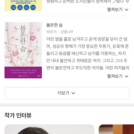
평범하고 순박한 소시민들이 섬뜩해서 그렇다. 무
엇보다 그 모습이 지금 한국 사회에서 벌어지는
펼쳐보기
일들과 너무 닮아서 그렇다.
불온한 숨
박영
저
은행나무
어린 딸을 홀로 남겨두고 굳게 방문을 닫아 건 엄
마, 성공과 명예가 가장 중요한 무용가, 유혹에 흔
들리고 동료를 배신하고 남자를 이용하는, 하지
만 내내 불안하고 위태로운 여자. 그리고 그녀 주
변의 불완전하고 부도덕한 여자들. 이런 여자들의
이야기가 읽고 싶었다. 그녀들의 욕망과 방황을
펼쳐보기
사랑한다.
더보기
작가 인터뷰