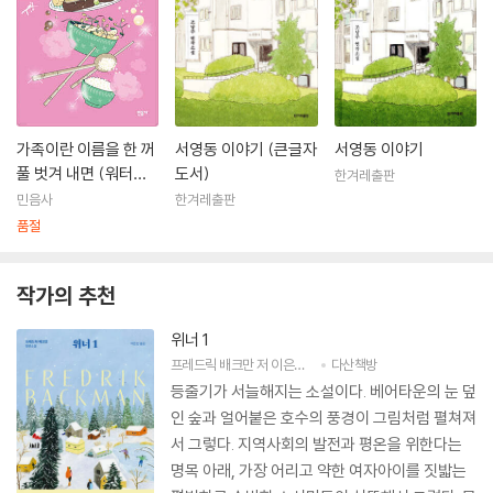
가족이란 이름을 한 꺼
서영동 이야기 (큰글자
서영동 이야기
풀 벗겨 내면 (워터프
도서)
한겨레출판
루프북)
민음사
한겨레출판
품절
작가의 추천
위너 1
프레드릭 배크만
저
이은선
역
다산책방
등줄기가 서늘해지는 소설이다. 베어타운의 눈 덮
인 숲과 얼어붙은 호수의 풍경이 그림처럼 펼쳐져
서 그렇다. 지역사회의 발전과 평온을 위한다는
명목 아래, 가장 어리고 약한 여자아이를 짓밟는