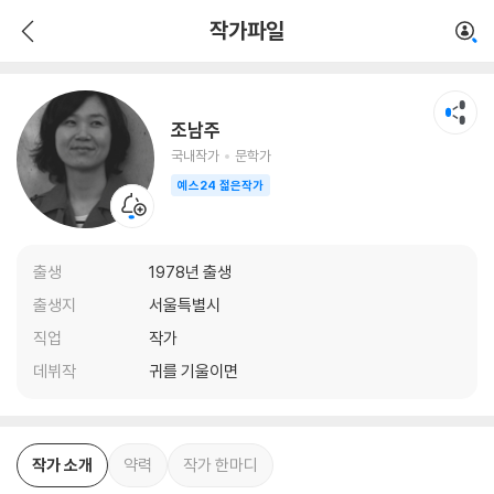
조남주
작가파일
국내작가
문학가
조남주
국내작가
문학가
예스24 젊은작가
출생
1978년 출생
출생지
서울특별시
직업
작가
데뷔작
귀를 기울이면
작가 소개
약력
작가 한마디