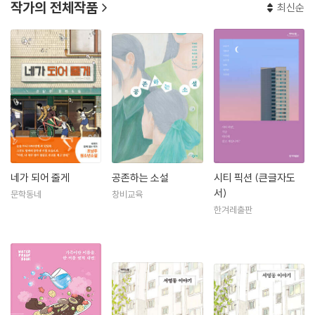
작가의 전체작품
최신순
네가 되어 줄게
공존하는 소설
시티 픽션 (큰글자도
서)
문학동네
창비교육
한겨레출판