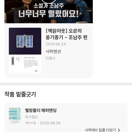
[책읽아웃] 오은의
옹기종기 - 조남주 편
2019.06.24.
사하맨션
민음사
작품 밑줄긋기
멜랑콜리 해피엔딩
작가정신
아**네
2026.08.08.
사락에서 밑줄 더보기