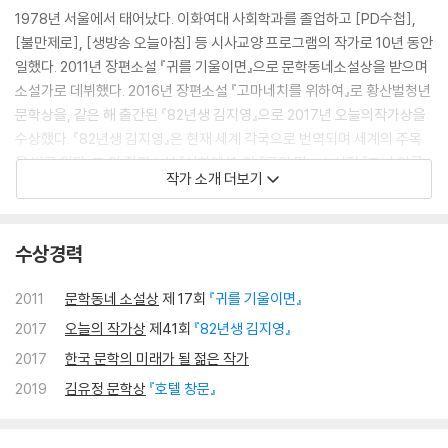
1978년 서울에서 태어났다. 이화여대 사회학과를 졸업하고 [PD수첩],
[불만제로], [생방송 오늘아침] 등 시사교양 프로그램의 작가로 10년 동안
일했다. 2011년 장편소설 『귀를 기울이면』으로 문학동네소설상을 받으며
소설가로 데뷔했다. 2016년 장편소설 『고마네치를 위하여』로 황산벌청년
문학상을, 같은 해 출간된 『82년생 김지영』으로 2017년 오늘의작가상을
수상했다. 『82년생 김지영』은 현재 세계 각국으로 번역되며 세계의 주목
을 받고 있다. 그 외 장편소설 『사하맨션』과 『귤의 맛』, 소설집 『그녀 이름
작가 소개 더보기
은』, 『우리가 쓴 것』 등이 있다. 2017년도 한국 문학의 미래가 될 젊은 작가
투표에서 1위 하였다.
수상경력
2011
문학동네 소설상
제 17회
『귀를 기울이면』
2017
오늘의 작가상
제41회
『82년생 김지영』
2017
한국 문학의 미래가 될 젊은 작가
2019
김유정 문학상
『호텔 창문』