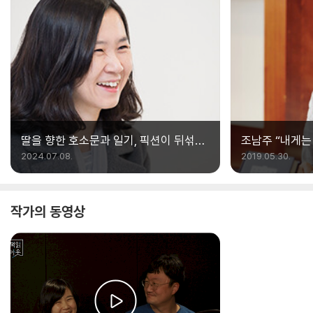
딸을 향한 호소문과 일기, 픽션이 뒤섞인
조남주 “내게는
글이 소설로
2024.07.08.
2019.05.30.
작가의 동영상