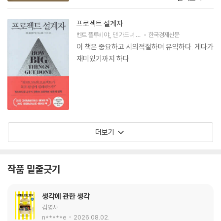
프로젝트 설계자
벤트 플루비야
,
댄 가드너
저
박영준
한국경제신문
역
이 책은 중요하고 시의적절하며 유익하다. 게다가
재미있기까지 하다.
더보기
작품 밑줄긋기
생각에 관한 생각
김영사
n*****e
2026.08.02.