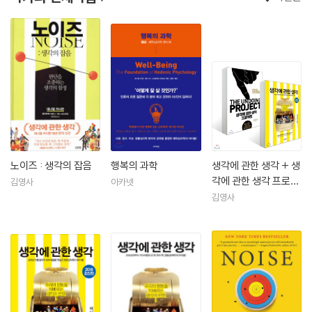
류 사상가’, 〈블룸버그〉 선정 ‘세계 금융 분야에서 가장 영향력 있는 50
인’에 이름을 올렸다. 2013년에는 오바마 대통령에게서 대통령 자유훈장
을 받았다. 그밖에도 미국심리과학협회의 탁월한 과학적 기여상(1982),
실험심리학자학회의 워런 상(1995), 일반심리학에 대한 기여가 인정되어
힐가드 상(1995)을 수상했다. 주요 저서로 행동경제학의 바이블로 자리
매김한 베스트셀러 《생각에 관한 생각》이 있으며, 다수의 논문을 통해 인
간과 사회 이해의 새로운 길을 열었다.
노이즈 : 생각의 잡음
행복의 과학
생각에 관한 생각 + 생
각에 관한 생각 프로젝
김영사
아카넷
트
김영사