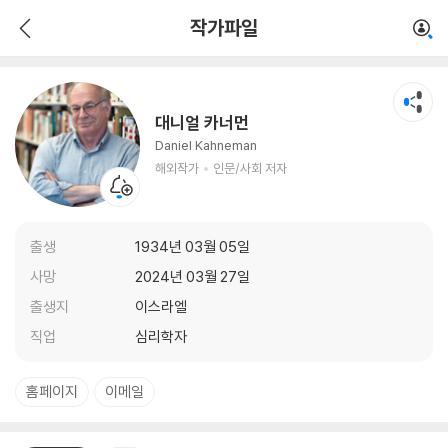
대니얼 카너먼
작가파일
해외작가
인문/사회 저자
대니얼 카너먼
Daniel Kahneman
해외작가
인문/사회 저자
출생
1934년 03월 05일
사망
2024년 03월 27일
출생지
이스라엘
직업
심리학자
홈페이지
이메일