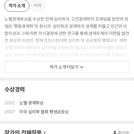
작가 소개
약력
노벨경제학상을 수상한 천재 심리학자. 고전경제학의 프레임을 완전히 뒤
엎은 ‘행동경제학’의 창시자. 심리학과 경제학의 경계를 허물고 인간의 비
합리성과 그에 따른 의사결정에 관한 연구를 통해 경제주체의 이면을 발견
한 독보적 지성인. 현재 프린스턴대학 심리학 및 공공행정 명예교수. 예루
살렘 히브리대학에서 심리학을 전공한 뒤 캘리포니아대학 버클리 캠퍼스
에서 심리학 박사학위를 받았다. 미시건대학과 케임브리지대학 응용심리
연구소 과학자, 인지연구센터 연구원으로 활동했으며, 하버드대학에서 심
작가 소개 더보기
리학을 강의했다. 비즈니스와 사회공헌 분야 컨설팅 회사인 ‘더 그레이티
스트 굿The Greatest Good’의 설립자이기도 하다. ‘불확실한 상황에서
행하는 인간의 판단과 선택’을 설명한 혁신적 연구 성과인 ‘전망 이론pros
수상경력
pect theory’으로 2002년 노벨경제학상을 수상했다. 심리학자인 그가
노벨경제학상을 수상할 수 있었던 것은 심리학과 경제학을 완벽히 융합했
2002
노벨 경제학상
기 때문이다. 카너먼과 동료 트버스키가 전망 이론을 발표한 1979년은 ‘행
2007
미국 심리학 협회 평생공로상
동경제학의 원년’으로 불린다.
2007년 평생을 심리학에 바쳐 이룩한 탁월한 기여를 인정받아 미국심리
작가의 전체작품
최신순
학협회가 수여하는 공로상을 받았다. 2011년 〈포린 폴리시〉 선정 ‘세계 일