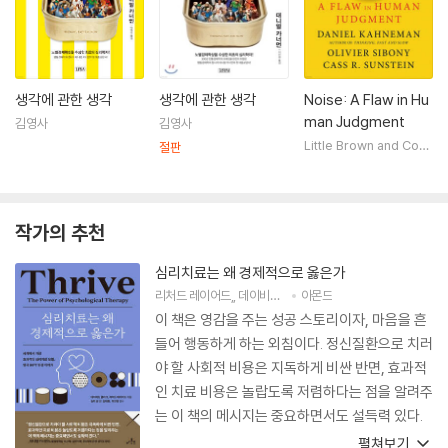
생각에 관한 생각
생각에 관한 생각
Noise: A Flaw in Hu
man Judgment
김영사
김영사
Little Brown and Com
절판
pany
작가의 추천
심리치료는 왜 경제적으로 옳은가
리처드 레이어드
,
데이비드 클라크
아몬드
저
솝희
역
이 책은 영감을 주는 성공 스토리이자, 마음을 흔
들어 행동하게 하는 외침이다. 정신질환으로 치러
야 할 사회적 비용은 지독하게 비싼 반면, 효과적
인 치료 비용은 놀랍도록 저렴하다는 점을 알려주
는 이 책의 메시지는 중요하면서도 설득력 있다.
펼쳐보기