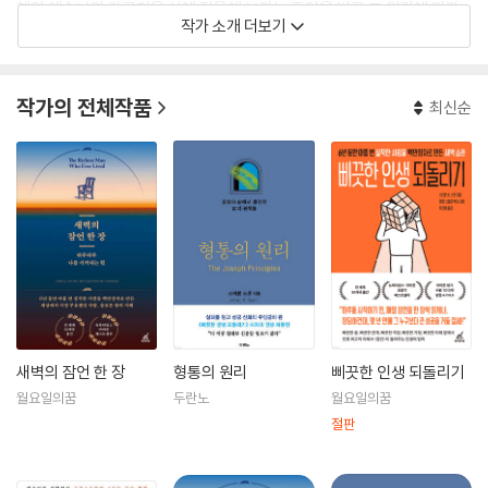
혜와 예수님의 가르침을 삶에 적용해 보라는 조언을 받고 그 원리에 따라
작가 소개 더보기
살아 보기로 결심한다. 그 후 동료들과 함께 단돈 5천 달러의 자본금으로
마케팅 회사인 ‘아메리칸 텔레캐스트’를 설립해서 [포춘] 500대 기업 CE
O 중 여덟 번째 부자가 되었다. 실패를 딛고 일어선 성공 신화의 주인공으
작가의 전체작품
최신순
로 그는 단번에 많은 이의 주목을 받았으며, 자신의 경험을 책과 강연으로
나누었다. 그의 이야기는 많은 사람들의 삶에 도전을 주며 삶의 변화를 일
으키는 등 선풍적 인기를 끌었다.
한편 2016년, 그의 멘토이자 가장 친한 친구였던 게리 스몰리의 죽음으로
상심한 나머지 글을 쓸 열정을 잃었다. 그러던 중 2020년 코로나19로 병
원에 입원한 그는 자신이 병을 이겨 내고 살아남을 수 있을지 모르겠다는
생각을 하게 됐다. 그런데 과거의 상처와 실망에서 벗어나 현재를 살아 내
며 하나님이 부르신 일을 해야 할 때가 왔다는 성령의 분명한 음성이 들려
왔다. 용기를 얻은 그는 고난 속에서 그 고난을 도구로 사용했던 성경 인물
새벽의 잠언 한 장
형통의 원리
삐끗한 인생 되돌리기
인 요셉의 삶을 연구하기 시작했다. 그리고 요셉의 삶에 빗대어 다시 회복
월요일의꿈
두란노
월요일의꿈
된 자신의 경험을 『형통의 원리』 책에서 나눈다.
절판
다른 저서로는 《삐끗한 인생 되돌리기》(월요일의꿈 역간), Millionaire’s
Notebook, Mentored by a Millionaire, Simple Steps to Impossi