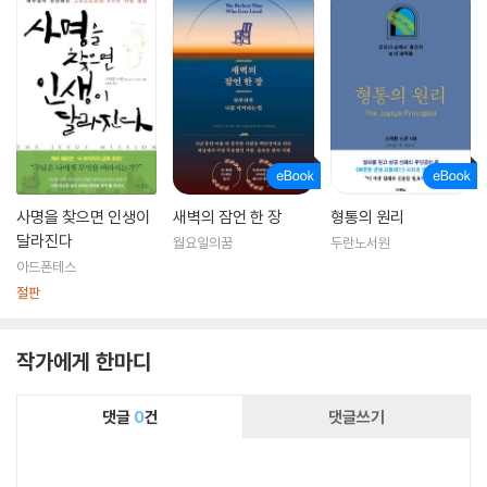
ble Dreams, The Greatest Words Ever Spoken, Jesus Speaks
등이 있다.
사명을 찾으면 인생이
새벽의 잠언 한 장
형통의 원리
달라진다
월요일의꿈
두란노서원
아드폰테스
절판
작가에게 한마디
댓글
0
건
댓글쓰기