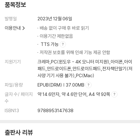
품목정보
발행일
2023년 12월 06일
이용안내
배송 없이 구매 후 바로 읽기
이용기간 제한없음
TTS 가능
저작권 보호를 위해 인쇄 기능 제공 안함
지원기기
크레마,PC(윈도우 - 4K 모니터 미지원),아이폰,아이
패드,안드로이드폰,안드로이드패드,전자책단말기(저
사양 기기 사용 불가),PC(Mac)
파일/용량
EPUB(DRM) | 37.00MB
글자 수/ 페이지
약 14.6만자, 약 4.6만 단어, A4 약 92쪽
수
ISBN13
9788953147638
출판사 리뷰