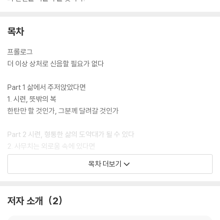
목차
프롤로그
더 이상 상처로 신음할 필요가 없다
Part 1 삶에서 주저앉았다면
1. 시련, 뜻밖의 복
한탄만 할 것인가, 그분께 달려갈 것인가
Part 2 시련, 형통한 삶의 도약대가 될 수 있다
2. 사무치는 외로움 속에 있다면
나를 떠나지도 버리지도 않는 분이 계시다
목차 더보기
3. 미움과 시기 속에 있다면
똑같은 상처로 되갚아 주고 싶은 마음을 내려놓다
4. 걱정과 두려움 속에 있다면
저자 소개
2
하나님과 함께 현재 속에서 살라
5. 지독히 가슴 아픈 상황 속에 있다면