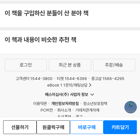
버리기로 결정했다(창 37:28). 그리하여 순식간에 요셉은 아버지에게 가
이 책을 구입하신 분들이 산 분야 책
장 사랑받는 아들에서 머나먼 외국 땅으로 팔려가는 노예 신세로 전락했
다. 사랑했던 모든 사람과 하루아침에 생이별을 하게 된 것이다. 그는 모든
특권을 잃었다. 사랑하는 가족과 친구를 비롯해서 소중히 여기던 전부를
잃었다. 모든 희망과 꿈을 도둑맞았다. 이제 눈에 보이는 미래는 노예로서
이 책과 내용이 비슷한 추천 책
의 삶뿐이었다.
하지만 천신만고 끝에 요셉은 주인에게 신뢰받는 종이 되었다. 주인의 전
재산을 돌보는 관리자가 되었지만, 주인 아내의 유혹을 뿌리치고 주인에
로그인
최근 본 상품
주문/배송
대한 도리를 지켰으며 하나님께 영광을 돌리는 편을 선택했다. 또 혹독한
상황 속에서 그는 바로의 제국에서 존경받는 가장 높은 관리가 되었다. 그
고객센터 1544-3800
티켓 1544-6399
중고샵 1566-4295
의 여러 행동들은 이집트와 이스라엘을 굶주림에서 구했다.
eBook 1:1문의/채팅상담
예스이십사(주) 사업자 정보
삶에서 주저앉았다면
이용약관
개인정보처리방침
청소년보호정책
인생을 통째로 도둑맞고 미래까지 지독히 암담했던 사람에게 어떻게 이런
PC버전
회사소개
거래처관계자께
도서홍보
광고
일이 일어날 수 있었을까? 답은 하나님과의 친밀하고 특별한 관계에서 발
견할 수 있다. 요셉의 삶을 보면 그의 태도와 행동 이면에서 작용한 열두 가
Copyright © YES24 Corp. All Rights Reserved.
선물하기
원클릭구매
바로구매
카트담기
MATOM2
지 원칙을 발견하게 된다. 하지만 그에 관한 기록은 많지 않아서 이런 원칙