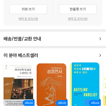
: 인생을 새롭게 바꾸는 요셉 원칙
리뷰 쓰기
한줄평 쓰기
1. 시련 속에 형통의 비밀이 숨어 있다
2. 하나님은 우리를 떠나지도, 버리지도 않으신다
혜택 및 유의사항
혜택 및 유의사항
3. 사랑의 하나님이 우리 삶을 주관하심을 신뢰하라
4. 하나님과 함께 사람들과 더불어 현재를 살라
5. 매일 하나님의 세미한 음성에 귀를 기울이라
배송/반품/교환 안내
6. 하나님이 당신을 통해 기적을 행하실 줄 기대하라
7. 순종은 하나님의 임재와 친밀함을 누리는 길이다
8. 용서받았으니, 용서하라
이 분야 베스트셀러
9. 사명을 찾으면 인생이 바뀐다
10. 더 큰 비전을 향해 앞으로 나아가라
11. 슬픔이 내 마음의 주인이 되게 하지 말라
12. 하나님을 바로 알 때 참된 비전을 얻는다
13. 하나님의 타이밍에 맡기라
깊은 구덩이에서도 하나님이라면 당신을 일으키실 수 있다. 인생의 막다른
골목에서도 하나님이라면 문을 내실 수 있다. 아무것도 보이지 않는 어둠
에서도 하나님이라면 빛으로 길을 내실 수 있다. 하나님이라면, 당신에게