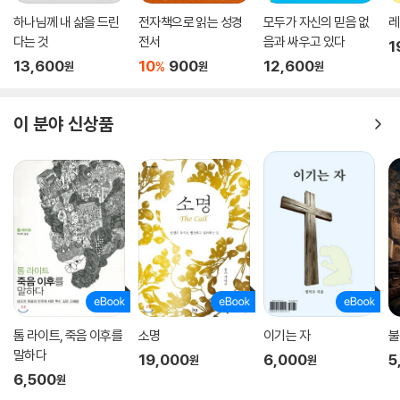
도 그렇게 하실 것이다!?
하나님께 내 삶을 드린
전자책으로 읽는 성경
모두가 자신의 믿음 없
레
다는 것
전서
음과 싸우고 있다
1
코로나19 팬데믹은 전 세계 수많은 사람들을 비극으로 몰아갔다. 수백만
13,600
10
900
12,600
%
원
원
원
명이 죽고 수억 명이 감염된 것만 문제가 아니다. 일자리를 잃고, 사업이 망
하고, 삶과 가정이 타격을 받거나 완전히 무너져 내린 사람의 숫자는 다 헤
아릴 수도 없을 정도다. 구름 한 점 없는 잔잔한 바다를 항해하고 있던 이들
이 분야 신상품
의 삶은 잔혹하고 무차별적인 코로나19의 폭풍우에 순식간에 뒤집혔다.
그들을 암담한 운명에서 건져 줄 구명조끼도 없어 수많은 사람이 감염병의
풍랑에서 허우적거렸다. 그중 가장 극심한 고통을 안겨준 시련이 있다. 그
고통은 사랑하는 사람의 중병, 중상, 죽음을 지켜보는 일이다. 나와 절친한
친구들 중 많은 사람이 부모나 형제자매, 배우자, 심지어 자녀의 만성 질병
과 죽음을 지켜보는 고통을 겪었다. 이는 그 무엇과도 비교할 수 없는 지독
한 고통이다. 이런 고통은 다음날 눈을 떠도 끝나지 않는다.
당신은 인생을 살며, 당신의 세상이 와르르 무너진 순간을 경험한 적이 있
는가? 성경에서 요셉은 불과 열일곱 살 때에 그런 순간을 경험했다. 아버지
톰 라이트, 죽음 이후를
소명
이기는 자
불
의 사랑을 독차지하는 동생에 대한 증오에 눈이 먼 형들은 그를 구덩이 속
말하다
19,000
6,000
5
원
원
에 던져 죽게 놔두었다. 그러다가 이집트로 향하는 상인들을 보고 마음이
6,500
원
바뀌었다. 형들은 요셉을 죽게 놔두는 대신, 구덩이에서 건져 노예로 팔아