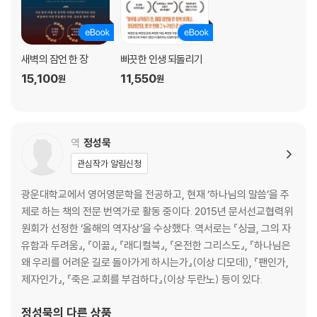
진짜 하나님을 알고 참된 비전을 얻으라
13. 그릇된 소원
움켜쥔 손을 펴 하나님께 인생을 맡기라
새벽의 잠언 한 장
삐끗한 인생 되돌리기
에필로그
15,100
11,550
원
원
하나님께 달려가는 자, 그의 삶은 형통에 이른다
부록 비전 지도 그리기
주
역
정성묵
관심작가 알림신청
광운대학교에서 영어영문학을 전공하고, 현재 ‘하나님의 말씀’을 주
제로 하는 책의 전문 번역가로 활동 중이다. 2015년 문서선교협력위
원회가 선정한 ‘올해의 역자상’을 수상했다. 역서로는 『싱글, 그의 자
유함과 두려움』, 『이끎』, 『래디컬북』, 『온전한 그리스도』, 『하나님은
왜 우리를 어려운 길로 돌아가게 하시는가』(이상 디모데), 『팬인가,
제자인가』, 『죽은 교회를 부검하다』(이상 두란노) 등이 있다.
정성묵
의 다른 상품