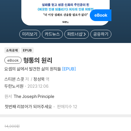
미리보기
카드뉴스
파트너샵
공유하기
소득공제
EPUB
형통의 원리
eBook
요셉의 삶에서 발견한 삶의 원칙들
EPUB
스티븐 스콧
저
정성묵
역
두란노서원
2023.12.06.
원서
The Joseph Principle
첫번째 리뷰어가 되어주세요
판매지수
12
14,000
원