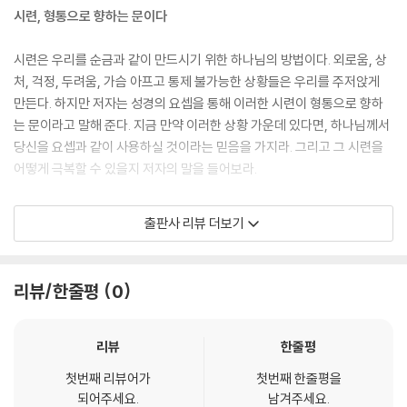
시련, 형통으로 향하는 문이다
시련은 우리를 순금과 같이 만드시기 위한 하나님의 방법이다. 외로움, 상
처, 걱정, 두려움, 가슴 아프고 통제 불가능한 상황들은 우리를 주저앉게
만든다. 하지만 저자는 성경의 요셉을 통해 이러한 시련이 형통으로 향하
는 문이라고 말해 준다. 지금 만약 이러한 상황 가운데 있다면, 하나님께서
당신을 요셉과 같이 사용하실 것이라는 믿음을 가지라. 그리고 그 시련을
어떻게 극복할 수 있을지 저자의 말을 들어보라.
하나님 안에 온전히 거하는 형통한 인생
출판사 리뷰 더보기
믿음, 순종, 용서, 비전의 발견, 영적 성장은 하나님 안에 온전히 거할 때 보
일 수 있는 행함이다. 하나님 안에 온전히 거할 때 우리 삶의 형통하게 된
리뷰/한줄평
0
다. 성경의 많은 등장 인물 중 하나님 안에 온전히 거해 형통한 인생을 산
사람은 없을 것이다. 이 책에는 그가 어떻게 자신의 인생을 어둠에서 빛으
로, 실패에서 성공으로 이끌었는지, 원칙들이 담겨 있다. 우리의 삶도 요셉
리뷰
한줄평
의 원칙을 배워 하나님과 온전히 거하며 형통할 수 있다.
첫번째 리뷰어가
첫번째 한줄평을
되어주세요.
남겨주세요.