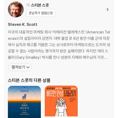
통제할 수 없는 상황 너머의 그분의 약속을 붙들라
저
스티븐 스콧
관심작가 알림신청
Part 3 하나님 안에 거하는 형통한 인생이 되는 길
6. 믿음을 통한 기적
Steven K. Scott
나는 할 수 없지만 그분은 하실 수 있음을 믿다
미국의 대표적인 마케팅 회사 ‘아메리칸 텔레캐스트’(American Tel
7. 순종을 통한 기적
ecast)의 설립자이자 강연자. 대학 졸업 후 6년 동안 아홉 군데 직장
믿음 안에서 한 걸음이면 충분하다
에서 실직과 해고를 거듭한 그는 상사로부터 마케팅으로는 도저히 성
8. 용서를 통한 기적
공할 수 없는 사람이라는 평가까지 받은 실패자였다. 하지만 게리 스
용서받았다면, 용서하라
몰리(Gary Smalley) 박사를 만나 성경의 지혜와 예수님의 가르침
9. 비전을 통한 기적
을 삶에 적용해 보라는 조언을 받고 그 원리에 따라 살아 보기로 결심
펼쳐보기
절망에서 벗어나 꿈꾸는 자가 되라
한다. 그 후 동료들과 함께 단돈 5천 달러의 자본금으로 마케팅 회사
10. 성장을 통한 기적
인 ‘아메리칸 텔레캐스트’를 설립해서 [포춘] 500대 기업 CEO 중 여
스티븐 스콧
의 다른 상품
더 나은 비전이 탄생하도록 하나의 비전이 죽게 놔두다
덟 번째 부자가 되었
Part 4 형통의 비밀은, 선택이자 행동이다
11. 그릇된 믿음
마음의 보좌에서 슬픔을 끌어내리라
12. 그릇된 지식