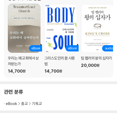
우리는 왜 교회에서 상
그리스도인의 몸 사용
팀 켈러의 왕의 십자가
처받는가
법
20,000
원
14,700
14,700
원
원
관련 분류
eBook
종교
기독교