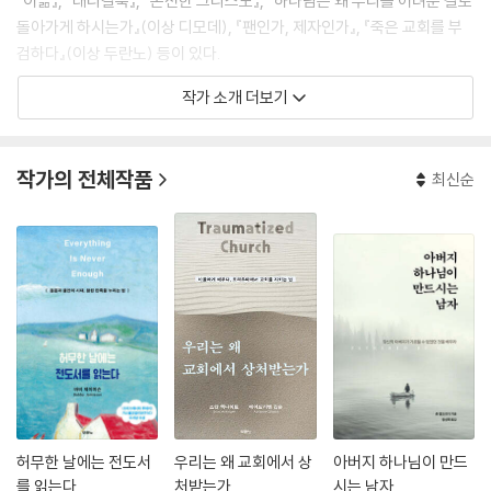
『이끎』, 『래디컬북』, 『온전한 그리스도』, 『하나님은 왜 우리를 어려운 길로
돌아가게 하시는가』(이상 디모데), 『팬인가, 제자인가』, 『죽은 교회를 부
검하다』(이상 두란노) 등이 있다.
작가 소개 더보기
작가의 전체작품
최신순
허무한 날에는 전도서
우리는 왜 교회에서 상
아버지 하나님이 만드
를 읽는다
처받는가
시는 남자