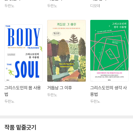
두란노
두란노
디모데
그리스도인의 몸 사용
거듭남 그 이후
그리스도인의 생각 사
법
용법
두란노
두란노
두란노
작품 밑줄긋기