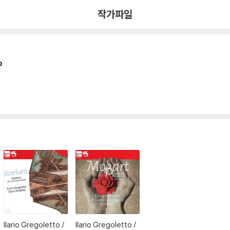
작가파일
o
Ilario Gregoletto /
Ilario Gregoletto /