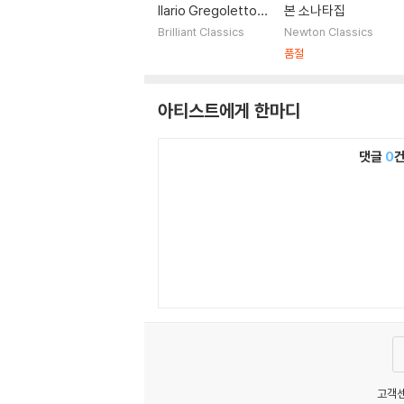
Ilario Gregoletto
본 소나타집
코젤루흐: 네 손을 위
Brilliant Classics
Newton Classics
한 피아노 소나타 모
품절
음 (Kozeluch: Com
plete Music for Pia
아티스트에게 한마디
no 4 Hands)
댓글
0
고객센