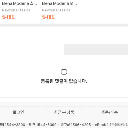
Elena Modena 스카
Elena Modena 모차
를라티: 두 대의 하프
르트 : 네 손을 위한 피
Newton Classics
Newton Classics
시코드를 위한 소나타
아노 소나타 (Mozar
일시품절
일시품절
(D. Scarlatti: Sonat
t: Sonatas for pian
as for two harpsic
o four hands)
hords)
건
등록된 댓글이 없습니다.
로그인
최근 본 상품
주문/배송
터 1544-3800
티켓 1544-6399
중고샵 1566-4295
eBook 1:1문의/채팅