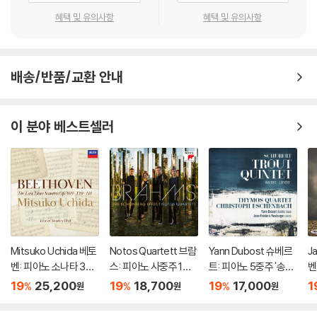
혜택 및 유의사항
혜택 및 유의사항
배송/반품/교환 안내
이 분야 베스트셀러
Mitsuko Uchida 베토
Notos Quartett 브람
Yann Dubost 슈베르
J
벤: 피아노 소나타 30-
스: 피아노 사중주 1번,
트: 피아노 5중주 '송
벤
32번 (Beethoven: Pi
교향곡 3번 [피아노 사
어', 왈츠 D146, 랜틀러
3
19
25,200
19
18,700
19
17,000
1
%
%
%
원
원
원
ano Sonatas Opp 10
중주 연주] - 노토스 사
(Schubert: Trout Qui
ve
9 110 & 111)
중주단 (Brahms: Pian
ntet , Waltzes , Lndl
p.