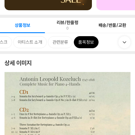
리뷰/한줄평
상품정보
배송/반품/교환
0
스크
아티스트 소개
관련분류
품목정보
상세 이미지