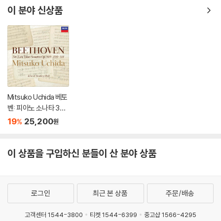
o Quartet Op.25, Sy
er)
이 분야 신상품
mphony Op.90)
Mitsuko Uchida 베토
벤: 피아노 소나타 30-
32번 (Beethoven: Pi
19
25,200
%
원
ano Sonatas Opp 10
9 110 & 111)
이 상품을 구입하신 분들이 산 분야 상품
로그인
최근 본 상품
주문/배송
고객센터 1544-3800
티켓 1544-6399
중고샵 1566-4295