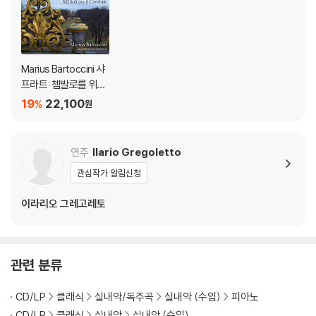
Marius Bartoccini 샤
프라트: 쳄발로를 위한
12개의 독주곡 (Schaf
19
22,100
%
원
frath: XII Soli per il Ce
mbalo)
연주
Ilario Gregoletto
관심작가 알림신청
이라리오 그레고레토
관련 분류
CD/LP
클래식
실내악/독주곡
실내악 (수입)
피아노
CD/LP
클래식
실내악
실내악 (수입)