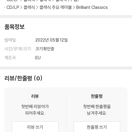
CD/LP
클래식
클래식 주요 레이블
Brilliant Classics
품목정보
발매일
2022년 05월 12일
시간/무게/크기
크기확인중
제조국
EU
리뷰/한줄평
0
리뷰
한줄평
첫번째 리뷰어가
첫번째 한줄평을
되어주세요.
남겨주세요.
리뷰 쓰기
한줄평 쓰기