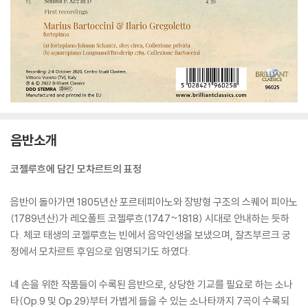
음반소개
코젤루흐에 담긴 모차르트의 표정
음반이 돌아가면 1805년산 포르테피아노와 장방형 구조의 스퀘어 피아노
(1789년산)가 레오폴트 코젤루흐(1747~1818) 시대로 안내하는 듯하
다. 체코 태생의 코젤루흐는 빈에서 음악인생을 보냈으며, 잘츠부르크 궁
정에서 모차르트 후임으로 임명되기도 하였다.
네 손을 위한 작품들이 수록된 음반으로, 상당한 기교를 필요로 하는 소나
타(Op.9 및 Op.29)부터 가볍게 들을 수 있는 소나타까지 7곡이 수록되