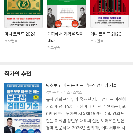
머니 트렌드 2024
기획에서 기획을 덜어
머니 트렌드 2023
내라
북모먼트
북모먼트
천그루숲
작가의 추천
왕초보도 바로 돈 버는 부동산 경매의 기술
정민우
저
비즈니스북스
규제 강화로 모두가 움츠린 지금, 경매는 여전히
기회가 남아 있는 시장이다. 이 책은 전세금 1,50
0만 원으로 투자를 시작해 15년간 수백 건의 낙
찰을 이뤄낸 정민우 대표의 실전 노하우를 담은
경매 입문서다. 2026년 말의 해, 어디서부터 시