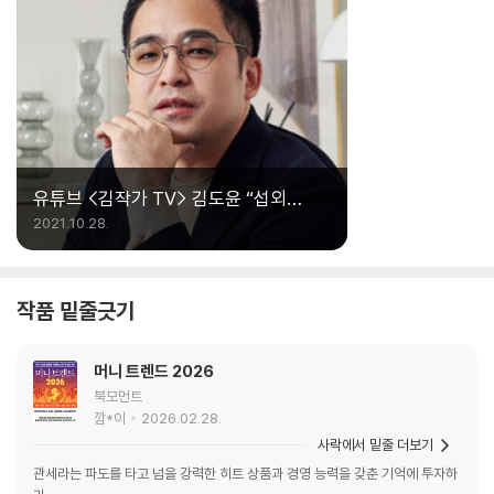
없고, 그래서 정확한 문제점을 모르고 계속해서
같은 실수 를 반복하기 때문이다. 물론 그 과정에
서 문제점을 찾고, 해결 방법을 함께 고민해주는
좋은 스승도 필요하겠지만 더 중요한 건 이 책 에
서 말하고 있는 것처럼 ‘처음이기에 실수는 당연
하다고 생각하는 마음, 실수하더라도 그 과정에
서 악착같이 배움 을 얻어 내려는 마음, 그리하여
유튜브 <김작가 TV> 김도윤 “섭외
같은 실수를 반복하지 않 고 나아가려는 마음’이
잘하는 비결이요?”
2021.10.28.
다. 바로 ‘세컨더리 마인드’다. “말 을 물가로 끌고
갈 수는 있어도 물을 먹일 수는 없다”라는 속담처
럼 세컨더리 마인드를 지녀야 자신의 문제점을 찾
작품 밑줄긋기
든, 좋은 선생님을 찾든, 해결책을 찾든 할 수 있
다. 이 책의 저자 중 한 명인 개그맨 황현희에게 전
유성 선생님이 좋은 스승이 되어준 것처럼, 이 책
머니 트렌드 2026
이 많은 이들의 시작을 이끌어줄 좋은 선생님이
북모먼트
깜*이
2026.02.28.
되어주기를 진심으로 바란다.
사락에서 밑줄 더보기
관세라는 파도를 타고 넘을 강력한 히트 상품과 경영 능력을 갖춘 기억에 투자하