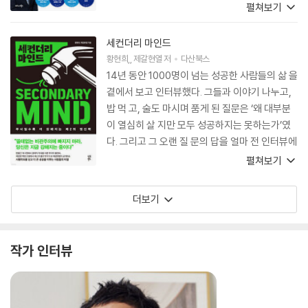
작해야 할지 막막한 독자들에게 부의 기회를 내
펼쳐보기
손에 쥘 수 있도록 돕는 현실적인 출발선이 되어
줄 것이다.
세컨더리 마인드
황현희
,
제갈현열
저
다산북스
14년 동안 1000명이 넘는 성공한 사람들의 삶 을
곁에서 보고 인터뷰했다. 그들과 이야기 나누고,
밥 먹 고, 술도 마시며 품게 된 질문은 ‘왜 대부분
이 열심히 살 지만 모두 성공하지는 못하는가’였
다. 그리고 그 오랜 질 문의 답을 얼마 전 인터뷰에
서 찾게 되었다. ‘deliberate practice’, 신중한
펼쳐보기
연습과 피드백이 부족했기 때문이다. 우 리는 늘
“자신과 남을 비교하지 말고, 어제의 나와 비교하
더보기
라”라는 이야기를 듣는다. 이 말을 다른 사람들과
지나치 게 경쟁하거나 비교하면서 과한 스트레스
를 받지 말라는 정도의 뻔한 말로 생각했을 수도
작가 인터뷰
있다. 그러나 어제의 나 보다 단 0.1cm라도 성장
할 수 있다면 그 사람은 성공할 수밖에 없다. 이토
록 간단한 성공 방식을 우리가 실제로 실천하지
못하는 이유는 어제의 내 문제를 바라볼 용기가