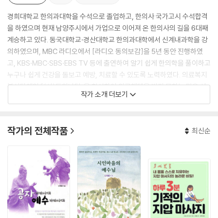
경희대학교 한의과대학을 수석으로 졸업하고, 한의사 국가고시 수석합격
을 하였으며 현재 남양주시에서 가업으로 이어져 온 한의사의 길을 6대째
계승하고 있다. 동국대학교·경산대학교 한의과대학에서 신계내과학을 강
의하였으며, MBC 라디오에서 [라디오 동의보감]을 5년 동안 진행하였
고, KBS·MBC·SBS·EBS TV 등에 출연하여 알기 쉽게 한의학을 풀이하고
누구나 쉽게 건강을 돌보고 예방, 치료할 수 있도록 노력하였다. 의료복지
봉사단체인 『(사)동의난달』을 창설하여 의료혜택을 받지 못하는 많은 사
작가 소개 더보기
람들에게 건강을 위한 봉사에 힘쓰는 한편 시각장애 및 다문화 가정 지원
봉사에도 힘쓰고 있다. 현재는 사단법인 동의난달 명예이사장, 해성한의원
원장이다.
작가의 전체작품
최신순
저서로는 『우리 약초로 지키는 생활한방 1, 2, 3』/ 『(신재용의 증세에 따
른) 1:1 동의보감 1, 2』/ 『라디오 동의보감』/『TV 동의보감』/『알기 쉬운 한
의학』/『방약합편 해설』/『알기 쉬운 소아 동의보감 0~8세』/『아주 쉬운 지
압요법』/『신재용의 동의보감 비방』/『놀라운 가정요법』, 『인형꽃』/『망진』
등 다수가 있다.