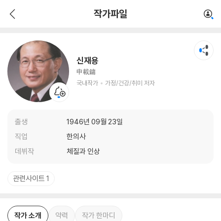
신재용
작가파일
국내작가
가정/건강/취미 저자
신재용
申載鏞
국내작가
가정/건강/취미 저자
출생
1946년 09월 23일
직업
한의사
데뷔작
체질과 인상
관련사이트 1
작가 소개
약력
작가 한마디