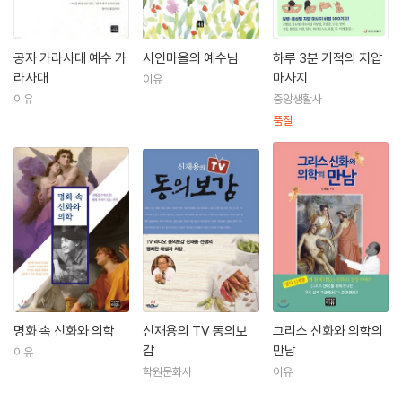
공자 가라사대 예수 가
시인마을의 예수님
하루 3분 기적의 지압
라사대
마사지
이유
이유
중앙생활사
품절
명화 속 신화와 의학
신재용의 TV 동의보
그리스 신화와 의학의
감
만남
이유
학원문화사
이유