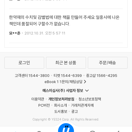
한약재의 수치및 감별법에 대한 책을 만들어 주세요.일중사에 나온
책인데 품절되어 구할수가 없습니다.
묘**춘
2012.10.31. 오전 5:57:11
로그인
최근 본 상품
주문/배송
고객센터 1544-3800
티켓 1544-6399
중고샵 1566-4295
eBook 1:1문의/채팅상담
예스이십사(주) 사업자 정보
이용약관
개인정보처리방침
청소년보호정책
PC버전
회사소개
거래처관계자께
도서홍보
광고
Copyright © YES24 Corp. All Rights Reserved.
MATOM5