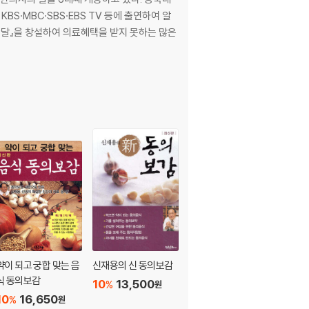
·MBC·SBS·EBS TV 등에 출연하여 알
난달』을 창설하여 의료혜택을 받지 못하는 많은
약이 되고 궁합 맞는 음
신재용의 신 동의보감
신재용의 음식궁합 2
식 동의보감
10
13,500
10
13,500
%
%
원
원
10
16,650
%
원