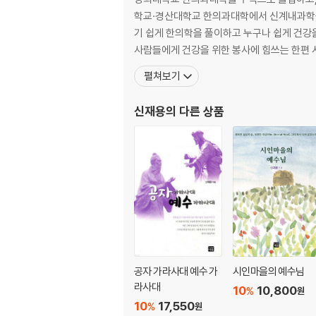
귀도 레니와 스탕달 신드롬?
학교·경산대학교 한의과대학에서 신계내과학을 강
개콘 신드롬과 한의학 신드롬
기 쉽게 한의학을 풀이하고 누구나 쉽게 건강
사람들에게 건강을 위한 봉사에 힘쓰는 한편 
40 뒤러와 개똥쑥의 약효
펼쳐보기
‘독일’ 하면 생각나는 것
‘뒤러’ 하면 생각나는 것
신재용
의 다른 상품
개똥쑥과 돼지풀
45 드가와 망막질환에 좋은 식품
마이나데스의 광란의 춤
드가의 우아한 춤
망막질환의 소용돌이춤
51 드레이퍼와 체질별 동맥경화 예방식품
욕정 많은 여인과 정 많은 여인
꾀 많은 아버지와 욕심 많은 아들
공자 가라사대 예수 가
시인마을의 예수님
종류 많은 동맥경화증
라사대
10
10,800
%
원
10
17,550
%
원
57 렘브란트와 사시(斜視)와 질병