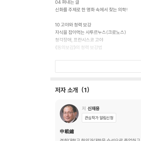
04 펴내는 글
신화를 주제로 한 명화 속에서 찾는 의학!
10 고야와 청력 보강
자식을 잡아먹는 사투르누스(크로노스)
청각장애, 프란시스코 고야
《동의보감》의 청력 보강법
16 고흐와 우울증 자가진단
무지개 여신과 아이리스
고흐의 해바라기와 사이프러스
공포의 잿빛 이슬비, 그 절망
저자 소개
1
24 모로와 육체언어
세멜레와 스핑크스
저
신재용
모로와 자궁회귀 정신육체질환
관심작가 알림신청
32 레니와 스탕달 신드롬
申載鏞
아탈란타와 히포메네스의 경주?
경희대학교 한의과대학을 수석으로 졸업하고, 