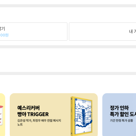
팔기
내 
300원