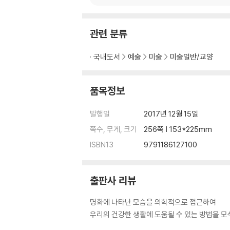
제우스의 변신과 그의 여자들
가니메데스의 관능미
관련 분류
렘브란트 사시(斜視)의 정체
국내도서
예술
미술
미술일반/교양
64 로세티와 아편중독
가장 아름다운 여인 헬레네
로세티의 헬레네
품목정보
가장 무서운 아편
발행일
2017년 12월 15일
70 루벤스와 미인의 척도
쪽수, 무게, 크기
256쪽 | 153*225mm
레다와 백조를 그린 루벤스
ISBN13
9791186127100
유방을 풍성히 그린 루벤스
통풍으로 죽은 루벤스
출판사 리뷰
78 르누아르와 류머티즘 관절염
아르테미스의 이중성
명화에 나타난 모습을 의학적으로 접근하여
르누아르의 이중성
우리의 건강한 생활에 도움될 수 있는 방법을 모
류머티즘, 흐르는 병