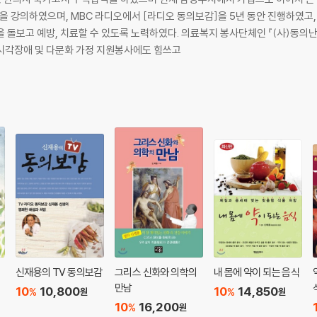
의하였으며, MBC 라디오에서 [라디오 동의보감]을 5년 동안 진행하였고, KBS
을 돌보고 예방, 치료할 수 있도록 노력하였다. 의료복지 봉사단체인 『(사)동의
시각장애 및 다문화 가정 지원봉사에도 힘쓰고
신재용의 TV 동의보감
그리스 신화와 의학의
내 몸에 약이 되는 음식
만남
10
10,800
10
14,850
%
%
원
원
10
16,200
%
원