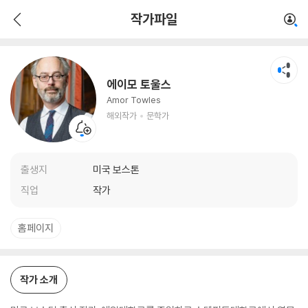
에이모 토울스
작가파일
해외작가
문학가
에이모 토울스
Amor Towles
해외작가
문학가
출생지
미국 보스톤
직업
작가
홈페이지
작가 소개