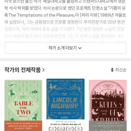
미국 보스턴 출신 작가. 예일대학교를 졸업하고 스탠퍼드대학교에서 영문
학 석사 학위를 받았다. 석사 논문으로 썼던 프로젝트 단편소설 「기쁨의 유
혹The Temptations of the Pleasure」이 [파리 리뷰] 1989년 겨울호
에 실렸으나, 그는 금융업으로 진로를 결정한다. 투자전문가로 20년 동안
일했으며, 여러 매체에 종종 글을 기고했다. 7년 동안 집필한 소설이 있었
으나 마음에 들지 않아 서랍에 봉인한 그는 두 번째 소설을 준비한다. 40
대 후반의 나이, 토울스는 장편소설 『우아한 연인Rules of Civility』(201
작가 소개 더보기
1)으로 베스트셀러 작가가 되었다. 1930년대 미국 대공황 시기의 뉴욕을
배경으로 한 토울스의 데뷔작은 20개 나라에서 계약되고, 영상화 논의가
활발히 이루어졌다. 2012년 토울스는 프랑스 피츠제럴드상을 수상했고,
작가의 전체작품
최신순
이후 전업 작가의 길을 걷는다.
토울스는 20세기 전반부 상황을 주된 문학적 배경으로 삼는다. 정교한 시
대 묘사를 통해 당시 사회의 역사적 배경과 문화를 독자와 함께 향유하고,
친근한 인물들을 통해 허구의 이야기에 현실성을 부여한다. 토울스의 두
번째 장편소설 『모스크바의 신사』는 20세기 초 볼셰비키 혁명 이후 소비
에트 러시아를 배경으로 하고 있다. 미국 독자들에게 비교적 낯선 러시아
역사와 작품, 인명과 지명이 등장함에도 이국적 신비와 과거의 향수를 동
시에 이끌어냈다는 호평을 받으며 전작을 훨씬 뛰어넘는 대중적 성공을 이