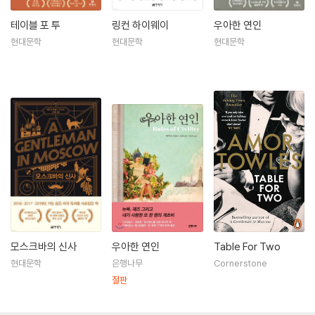
루었다.
테이블 포 투
링컨 하이웨이
우아한 연인
특수한 상황하의 인간 조건을 살피는 데 탁월한 토울스는 세 번째 장편소
현대문학
현대문학
현대문학
설 『링컨 하이웨이』(2021)에서 삶의 극적인 변화를 맞이하는 문턱에 선
소년을 특유의 작가적 시선 아래에 두고, 소년의 생애 중 1954년 6월의 어
느 열흘을 섬세하게 더듬어간다. 시대에 대한 깊은 이해와 사람을 향한 굳
건한 믿음, 이야기꾼의 기발한 상상력은 다시 한번 독자들의 마음을 사로
잡으면서 출간 즉시 [뉴욕 타임스] 베스트셀러 1위에 올랐다.
모스크바의 신사
우아한 연인
Table For Two
현대문학
은행나무
Cornerstone
절판