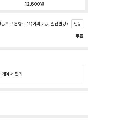
12,600
원
등포구 은행로 11(여의도동, 일신빌딩)
변경
무료
가게에서 팔기