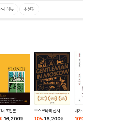
판사 리뷰
추천평
토너 초판본
모스크바의 신사
내가 되는 꿈
시선으로
16,200
10
16,200
10
13,500
10
1
%
%
%
%
원
원
원