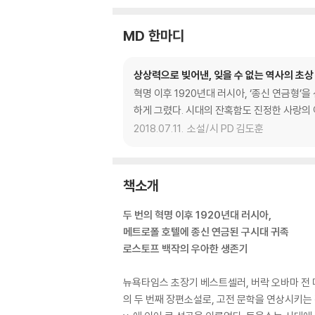
MD 한마디
상상력으로 빚어낸, 잊을 수 없는 역사의 초상
혁명 이후 1920년대 러시아, ‘종신 연금형’
하게 그렸다. 시대의 잔혹함도 진정한 사랑의 
2018.07.11.
소설/시 PD 김도훈
책소개
두 번의 혁명 이후 1920년대 러시아,
메트로폴 호텔에 종신 연금된 구시대 귀족
로스토프 백작의 우아한 생존기
뉴욕타임스 초장기 베스트셀러, 버락 오바마 전 
의 두 번째 장편소설로, 고전 문학을 연상시키는 작