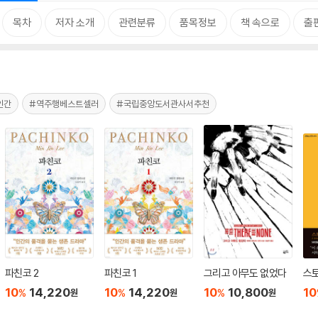
목차
저자 소개
관련분류
품목정보
책 속으로
출
인간
#역주행베스트셀러
#국립중앙도서관사서추천
파친코 2
파친코 1
그리고 아무도 없었다
스
10
14,220
10
14,220
10
10,800
10
%
%
%
원
원
원