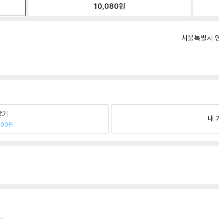
10,080
원
서울특별시 영
팔기
내 
500원