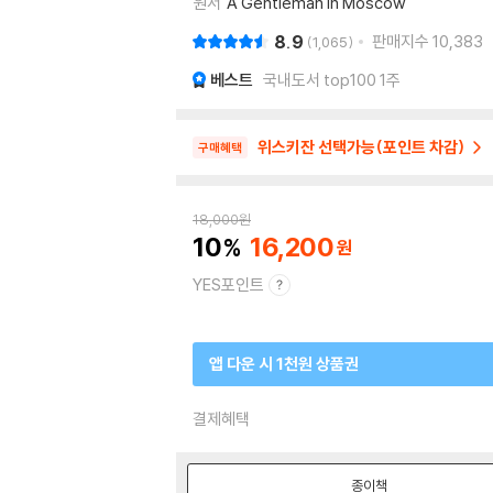
원서
A Gentleman in Moscow
8.9
판매지수
10,383
1,065
베스트
국내도서 top100 1주
위스키잔 선택가능(포인트 차감)
구매혜택
18,000
원
10
16,200
YES포인트
앱 다운 시 1천원 상품권
결제혜택
종이책