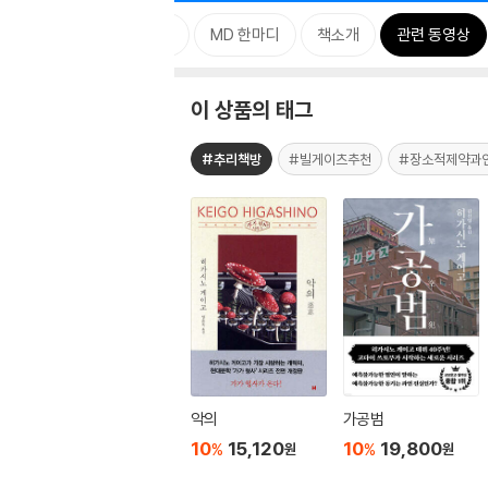
태그
MD 한마디
책소개
관련 동영상
이 상품의 태그
#추리책방
#빌게이츠추천
#장소적제약과
악의
가공범
10
15,120
10
19,800
%
%
원
원