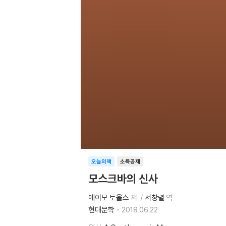
오늘의책
소득공제
모스크바의 신사
에이모 토울스
저
서창렬
역
현대문학
2018.06.22.