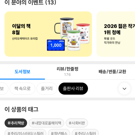
이 분야의 이벤트
13
리뷰/한줄평
도서정보
배송/반품/교환
176
보
책 속으로
줄거리
출판사 리뷰
이 상품의 태그
#추리책방
#내맘대로올해의책
#사회비판
#추리/미스터리/스릴러
#청년패스
#추리/스릴러