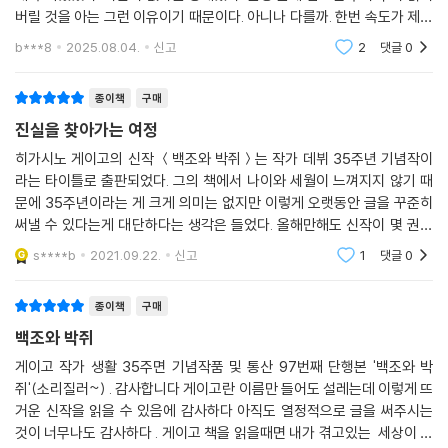
버릴 것을 아는 그런 이유이기 때문이다. 아니나 다를까. 한번 속도가 제대
로 붙은 사건은 줄기차게 뻗어나갔다. 현재에서 일어난 사건이 할아버지
b***8
2025.08.04.
신고
2
댓글
0
대로 거슬러 올라
■ 일본 서점원과 독자들이 보낸 찬사
★★★★★ 수많은 히가시노 작품 중에서도 최상위에 오를 걸작. 하나하
종이책
구매
나의 조각이 퍼즐을 채워가듯이 다양한 진실이 밝혀진다. 읽기 시작하면
진실을 찾아가는 여정
멈출 수 없다.
★★★★★ 『백야행』 『용의자 X의 헌신』을 읽을 때의 감정이 밀려왔다.
히가시노 게이고의 신작 ＜백조와 박쥐＞는 작가 데뷔 35주년 기념작이
라는 타이틀로 출판되었다. 그의 책에서 나이와 세월이 느껴지지 않기 때
★★★★★ 인간을 묘사하는 시선에서 거대한 선함을 느낀다.
문에 35주년이라는 게 크게 의미는 없지만 이렇게 오랫동안 글을 꾸준히
★★★★★ 오랜만에 묵직한 히가시노 게이고 작품!
써낼 수 있다는게 대단하다는 생각은 들었다. 올해만해도 신작이 몇 권이
★★★★★ 연이어 몰아치는 진실과 마지막의 선명한 대반전. 시종 가슴
나오지 않았나. 한 사람이 쓴 글이 맞는지도 궁금해질 지경이다. 이번 책
이 뭉클해지는 스토리지만 어딘가 맑은 순수함을 남긴 채 막을 내린다. 틀
s****b
2021.09.22.
신고
1
댓글
0
도 꽤 두꺼웠
림없는 히가시노 게이고 최고 걸작이다!
★★★★★ 미스터리로서의 매력과, 원죄와 속죄 그리고 피해자 및 가해
종이책
구매
자 가족의 심경 등 어려운 문제를 멋지게 융합시켜 엔터테인먼트로 그려내
백조와 박쥐
는 솜씨는 가히 발군이다.
게이고 작가 생활 35주면 기념작품 및 통산 97번째 단행본 '백조와 박
★★★★★ 불관용의 시대에 한 줄기 빛을 비춰주는 영혼을 담은 이야기.
쥐'(소리질러~) . 감사합니다 게이고란 이름만 들어도 설레는데 이렇게 뜨
★★★★★ 이게 바로 내가 기다리던 히가시노 게이고다― ‘왕의 귀환!’
거운 신작을 읽을 수 있음에 감사하다 아직도 열정적으로 글을 써주시는
것이 너무나도 감사하다 . 게이고 책을 읽을때면 내가 겪고있는 세상이 아