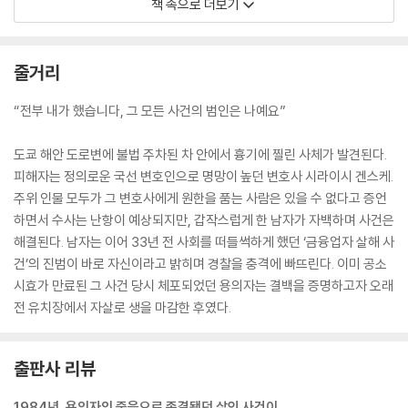
책 속으로 더보기
미궁에 빠진다…….
구라키의 자백은 수많은 의문을 풀어주는 것이었다. 하지만 한 가지, 큰 수
수께끼가 남아 있었다.
줄거리
어째서 구라키는 33년 전에 체포되지 않았는가, 어째서 용의 선상에서 제
외되었는가, 하는 점이었다. 원래는 사체 첫 발견자라면 일단 의심부터 하
“전부 내가 했습니다, 그 모든 사건의 범인은 나예요”
고 보는 것이다. 하지만 그 점에 대해서 구라키 본인도 그저 잘 모르겠다,
라는 대답을 했을 뿐이다.
도쿄 해안 도로변에 불법 주차된 차 안에서 흉기에 찔린 사체가 발견된다.
우리는 정말 미궁에 빠지려는 사건을 해결한 것인가. 어쩌면 새로운 미궁
피해자는 정의로운 국선 변호인으로 명망이 높던 변호사 시라이시 겐스케.
에 빠져들고 있는 건 아닌가…….
주위 인물 모두가 그 변호사에게 원한을 품는 사람은 있을 수 없다고 증언
자꾸만 밀려드는 의심을 고다이는 애써 떨쳐내고 있었다.
하면서 수사는 난항이 예상되지만, 갑작스럽게 한 남자가 자백하며 사건은
--- p.106
해결된다. 남자는 이어 33년 전 사회를 떠들썩하게 했던 ‘금융업자 살해 사
건’의 진범이 바로 자신이라고 밝히며 경찰을 충격에 빠뜨린다. 이미 공소
“방금 전에 이번 사건의 유족분들께 사죄드리고 싶다고 하셨는데요, 과거
시효가 만료된 그 사건 당시 체포되었던 용의자는 결백을 증명하고자 오래
사건의 유족에 대해서는 어떻습니까. 역시 사죄할 마음이 있습니까?”
전 유치장에서 자살로 생을 마감한 후였다.
“그야, 네, 물론입니다.” 반사적으로 대답했다.
난바라의 입가에 웃음이 번지는 것처럼 보였다. 그 순간, 가즈마는 실언을
했다는 것을 깨달았다. 경찰 발표에서는 ‘공소시효가 만료된 과거의 사
출판사 리뷰
건’이라고 했을 뿐, 살인 사건이라고 특정하지는 않았다. 하지만 방금 가즈
1984년, 용의자의 죽음으로 종결됐던 살인 사건이