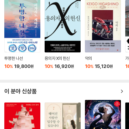
투명한 나선
용의자 X의 헌신
악의
가
10
19,800
10
16,920
10
15,120
1
%
%
%
원
원
원
이 분야 신상품