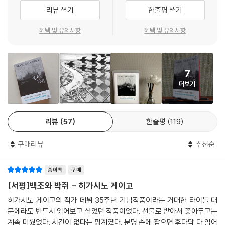
을 수상하면서 작가 생활을 시작한 이래 그 누구보다 왕성하게 창작을 이
“그런가요……라기보다 아무래도 선뜻 이해하기는 어렵죠. 나는 그 기분,
리뷰 쓰기
한줄평 쓰기
어왔다. 다채로운 소재와 주제들에 관심을 가지면서 기발한 트릭과 반전이
잘 모르겠던데요.” 나카마치는 두부를 입에 넣고 고개를 갸우뚱했다. “빛
빛나는 본격 추리소설부터 이과적 상상력을 가미한 SF, 판타지, 의학 미스
과 그림자, 낮과 밤, 마치 백조와 박쥐가 함께 하늘을 나는 듯한 얘기잖아
혜택 및 유의사항
혜택 및 유의사항
터리에 이르기까지 하나의 장르에 머무르지 않는, 그야말로 스펙트럼 넓은
요.”
세계를 선보였다. 그중에서도 그에게 오늘의 명성을 안겨준 것은 단연 우
--- p.420-421
리 시대의 병폐와 복잡다단한 인간 본성 그리고 범죄의 심리를 날카롭게
7
파고드는 ‘사회파 추리소설’ 계열의 작품들이라 할 수 있다. 35주년 기념작
더보기
『백조와 박쥐』는 히가시노가 이러한 자신의 추리소설 본령으로 돌아가서
더욱 원숙해진 기량으로 써낸 새로운 대표작이라는 찬사를 받고 있다.
두툼한 분량에도 하루 이틀 만에 독파했다는 현지 독자들의 앞선 리뷰가
리뷰
57
한줄평
119
증명하듯이, 소설은 33년의 시간차를 두고 일어난 두 개의 살인 사건과,
이에 얽히는 인물들이 저마다 진실을 좇아가는 장대한 이야기를 탄탄한 틀
구매리뷰
추천순
안에서 흡인력 있게 풀어낸다. 나아가 공소시효 폐지의 소급 적용 문제, 형
사재판 피해자 참여제도, SNS 시대에 더욱 논란이 되는 범죄자와 그 가족
종이책
구매
에 대한 신상 털기나, 공판 절차의 허점 등 굵직한 사회적 논의들을 아우르
면서도 추리소설 본연의 재미를 잃지 않으며 차곡차곡 서사를 쌓아나가 놀
[서평]백조와 박쥐 - 히가시노 게이고
라운 결말에 다다르는 데는 거장의 노련함이 물씬 느껴진다. 그리고 무엇
히가시노 게이고의 작가 데뷔 35주년 기념작품이라는 거대한 타이틀 때
보다 그 기저에는 인간에 대한 따뜻한 시선을 견지해온 작가가 전하는, 사
문에라도 반드시 읽어보고 싶었던 작품이었다. 선물로 받아서 꽂아두고는
람들이 살아가는 가슴 뭉클한 드라마가 녹아 있다.
계속 미뤘었다. 시간이 없다는 핑계였다. 분명 손에 잡으면 후다닥 다 읽어