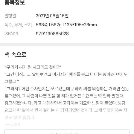
품목정보
발행일
2021년 08월 16일
쪽수, 무게, 크기
568쪽 | 562g | 135*195*28mm
ISBN13
9791190885928
책 속으로
“구라키 씨가 뭔 사고라도 쳤어?”
“그건 아직……. 알아보려고 여기저기 얘기를 듣고 다니는 중이죠. 여기도
그렇고.”
“그러셔? 어떤 수사인지는 모르겠는데 구라키 씨를 의심하는 거라면 잘못
짚으셨어. 그 사람이 나쁜 짓을 할 리가 없거든.” 요코는 딱 잘라 말했다.
참고하겠습니다, 라고 대답하면서 고다이는 기묘한 느낌이 들었다. 방금
요코가 한 말에서 뭔가 걸리는 게 감지되었던 것이다. 그게 무엇인지는 자
신도 알 수 없었다.
--- p.58