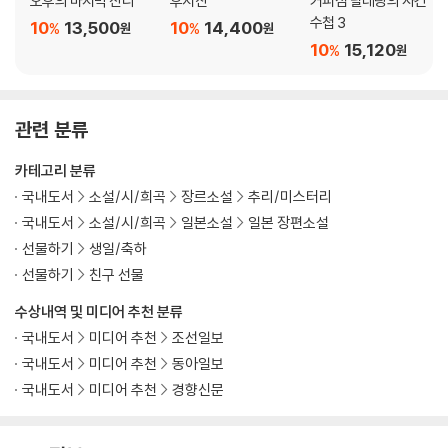
오후의 마지막 잔디
후지산
커피점 탈레랑의 사건
수첩 3
10
13,500
10
14,400
%
%
원
원
10
15,120
%
원
관련 분류
카테고리 분류
국내도서
소설/시/희곡
장르소설
추리/미스터리
국내도서
소설/시/희곡
일본소설
일본 장편소설
선물하기
생일/축하
선물하기
친구 선물
수상내역 및 미디어 추천 분류
국내도서
미디어 추천
조선일보
국내도서
미디어 추천
동아일보
국내도서
미디어 추천
경향신문