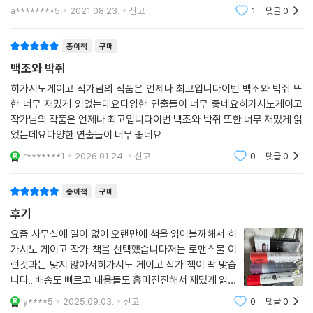
닌 다른 세상을 볼 수 있어 행복하다 말그대로 행복을 느낄 수 있음에 감사
a********5
2021.08.23.
신고
1
댓글
0
할 뿐 . 각설하고..
종이책
구매
백조와 박쥐
히가시노게이고 작가님의 작품은 언제나 최고입니다이번 백조와 박쥐 또
한 너무 재밌게 읽었는데요다양한 연출들이 너무 좋네요히가시노게이고
작가님의 작품은 언제나 최고입니다이번 백조와 박쥐 또한 너무 재밌게 읽
었는데요다양한 연출들이 너무 좋네요
r*******1
2026.01.24.
신고
0
댓글
0
종이책
구매
후기
요즘 사무실에 일이 없어 오랜만에 책을 읽어볼까해서 히
가시노 게이고 작가 책을 선택했습니다저는 로맨스물 이
런것과는 맞지 않아서히가시노 게이고 작가 책이 딱 맞습
니다.. 배송도 빠르고 내용들도 흥미진진해서 재밌게 읽어
보겠습니다!
y****5
2025.09.03.
신고
0
댓글
0