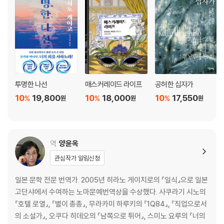
투명한 나선
매스커레이드 라이프
공허한 십자가
10
19,800
10
18,000
10
17,550
%
%
%
원
원
원
역
양윤옥
관심작가 알림신청
일본 문학 전문 번역가. 2005년 히라노 게이치로의 『일식』으로 일본
고단샤에서 수여하는 노마문예번역상을 수상했다. 사쿠라기 시노의
『호텔 로열』, 『별이 총총』, 무라카미 하루키의 『1Q84』, 『직업으로서
의 소설가』, 오쿠다 히데오의 『남쪽으로 튀어』, 스미노 요루의 『너의