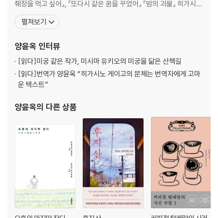
췌장을 먹고 싶어』, 『또다시 같은 꿈을 꾸었어』 『밤의 괴물』 히가시노
게이고의 『나미야 잡화점의 기적』, 『눈보라 체이스』, 『그대 눈동자에
펼쳐보기
건배』, 『위험한 비너스』, 『라플라스의 마녀』, 『악의』, 『유성의 인연』,
『매스커레이드 호텔』, 『매스커레이드 나이트』, 아쿠타가와 류노스케
양윤옥
인터뷰
의 『
[읽다]
미궁 같은 작가, 미시마 유키오의 미궁을 닮은 산책길
[읽다]
번역가 양윤옥 “히가시노 게이고의 문체는 번역자에게 고마
운 텍스트”
양윤옥
의 다른 상품