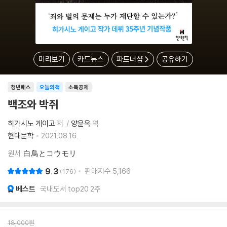
미리보기
카드뉴스
파트너샵
공유하기
청년패스
오늘의책
소득공제
백조와 박쥐
히가시노 게이고
저
양윤옥
역
현대문학
2021.08.16.
원서
白鳥とコウモリ
9.3
판매지수
5,166
176
베스트
국내도서 top20 2주
18,000
원