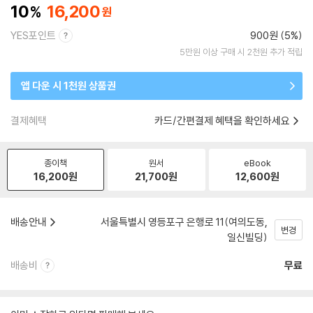
10
16,200
YES포인트
900원 (5%)
5만원 이상 구매 시 2천원 추가 적립
앱 다운 시 1천원 상품권
결제혜택
카드/간편결제 혜택을 확인하세요
종이책
원서
eBook
16,200
원
21,700
원
12,600
원
배송안내
서울특별시 영등포구 은행로 11(여의도동,
변경
일신빌딩)
배송비
무료