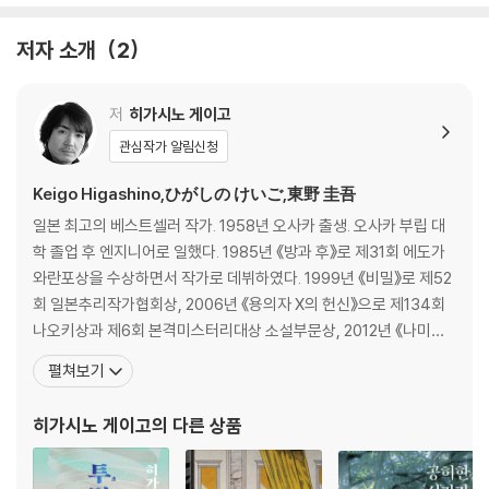
저자 소개
2
저
히가시노 게이고
관심작가 알림신청
Keigo Higashino,ひがしの けいご,東野 圭吾
일본 최고의 베스트셀러 작가. 1958년 오사카 출생. 오사카 부립 대
학 졸업 후 엔지니어로 일했다. 1985년 《방과 후》로 제31회 에도가
와란포상을 수상하면서 작가로 데뷔하였다. 1999년 《비밀》로 제52
회 일본추리작가협회상, 2006년 《용의자 X의 헌신》으로 제134회
나오키상과 제6회 본격미스터리대상 소설부문상, 2012년 《나미야
잡화점의 기적》으로 제7회 중앙공론문예상, 2013년 《몽환화》로 제
펼쳐보기
26회 시바타렌자부로상, 2014년 《기도의 막이 내릴 때》로 제48회
요시카와에이지 문학상을 수상했다. 주요 작품으로는 《동급생》 《라
히가시노 게이고
의 다른 상품
플라스의 마녀》 《가면산장 살인사건》