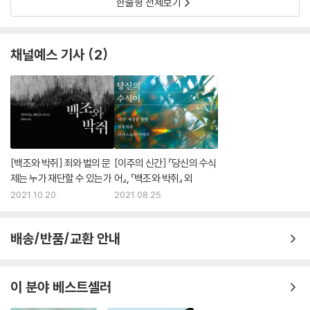
한줄평 전체보기
채널예스 기사
2
[백조와 박쥐] 죄와 벌의 문
[이주의 신간] 『당신의 수식
제는 누가 재단할 수 있는가
어』, 『백조와 박쥐』 외
2021.10.20.
2021.08.25.
배송/반품/교환 안내
이 분야 베스트셀러