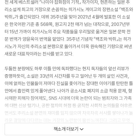
전 세계 베스트셀러 『나미야 잡화점의 기적』 작가이자, 현존하는 일본 추
리소설계 최고의 거장으로 손꼽히는 히가시노 게이고의 장편소설 『백조와
박쥐』가 출간되었다. 데뷔 35주년을 맞아 2021년 4월에 발표한 이 소설
은 한국어판 기준 총 568쪽, 원고지 2천 매가 넘는 대작으로, 2007년부
터 15년 가까이 히가시노의 주요 작품들을 우리말로 옮겨온 일본 문학 전
문 번역가 양윤옥이 번역을 맡았다. 35주년 기념작 『백조와 박쥐』는 히가
시노가 자신의 추리소설 본령으로 돌아가서 더욱 원숙해진 기량으로 써낸
새로운 대표작이라는 찬사를 받고 있다.
두툼한 분량에도 하루 이틀 만에 독파했다는 현지 독자들의 앞선 리뷰가
증명하듯이, 소설은 33년의 시간차를 두고 일어난 두 개의 살인 사건과,
이에 얽히는 인물들이 저마다 진실을 좇아가는 장대한 이야기를 탄탄한 틀
안에서 흡인력 있게 풀어낸다. 나아가 공소시효 폐지의 소급 적용 문제, 형
사재판 피해자 참여제도, SNS 시대에 더욱 논란이 되는 범죄자와 그 가족
에 대한 신상 털기나, 공판 절차의 허점 등 굵직한 사회적 논의들을 아우르
면서도 추리소설 본연의 재미를 잃지 않으며 차곡차곡 서사를 쌓아나가 놀
라운 결말에 다다르는 데는 거장의 노련함이 물씬 느껴진다. 그리고 무엇
보다 그 기저에는 인간에 대한 따뜻한 시선을 견지해온 작가가 전하는, 사
책소개 더보기
람들이 살아가는 가슴 뭉클한 드라마가 녹아 있다.