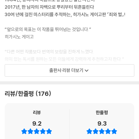
마가 했던 말은 살인 사건이라고 인정한 것이나 마찬가지였다. 감같이 유
2017년, 한 남자의 자백으로 뿌리부터 뒤흔들린다
도질문에 걸려든 것이다.
30여 년에 걸친 미스터리를 추적하는, 히가시노 게이고판 『죄와 벌』!
--- p.175
“앞으로의 목표는 이 작품을 뛰어넘는 것입니다.”
나도 똑같은 눈빛인지 모른다, 라고 미레이는 생각했다. 범인이 자백을 했
히가시노 게이고
고 이제 사건의 진상은 다 밝혀졌다고 모두들 말한다. 그리고 그 진상을 바
탕으로 재판이 시작되려 하고 있다. 하지만 그 진상을 도저히 받아들이지
“다른 어떤 작품보다 번역의 보람을 진하게 느꼈다.
못하는 사람이 있다. 그건 이 세상에 어머니와 자신뿐이라고 미레이는 생
의미 있는 독서를 원하는 모든 이들에게 강력하게 추천하고자 한다.”
각했었다. 그런데 그런 사람이 또 있었다. 가해자의 가족도 역시 이 일을 받
옮긴이 양윤옥
아들이지 못하고 있다…….
출판사 리뷰 더보기
--- p.274
■ 이 책은
전 세계 누적 판매 1300만 부 베스트셀러 『나미야 잡화점의 기적』 작가이
“그래, 맞는 말인데 그 두 사람은 특수한 경우야. 공통의 목적이 있었어.”
리뷰/한줄평
176
자, 현존하는 일본 추리소설계 최고의 거장으로 손꼽히는 히가시노 게이고
“뭔데요, 그게?”
의 장편소설 『백조와 박쥐』가 현대문학에서 출간되었다. 데뷔 35주년을
“둘 다 사건의 진상을 납득하지 못했다는 점이야. 분명 또 다른 진실이 있
맞아 2021년 4월에 발표한 이 소설은 한국어판 기준 총 568쪽, 원고지 2
다, 그것을 꼭 밝혀내겠다, 라고 마음먹고 있어. 그런데 경찰은 이미 수사는
리뷰
한줄평
천 매가 넘는 대작으로, 2007년부터 15년 가까이 히가시노의 주요 작품
끝났다는 식이고 검찰이나 변호인은 오로지 재판 준비에만 골몰했지. 가해
9.2
9.3
들을 우리말로 옮겨온 일본 문학 전문 번역가 양윤옥이 번역을 맡았다.
자 측과 피해자 측으로 서로 적의 입장이지만 오히려 그 둘의 목적이 같았
히가시노는 1985년, 추리 작가들의 등용문이라 불리는 에도가와란포상
던 거야. 그렇다면 한 팀이 되기로 한 것도 실은 이상할 게 없어.”