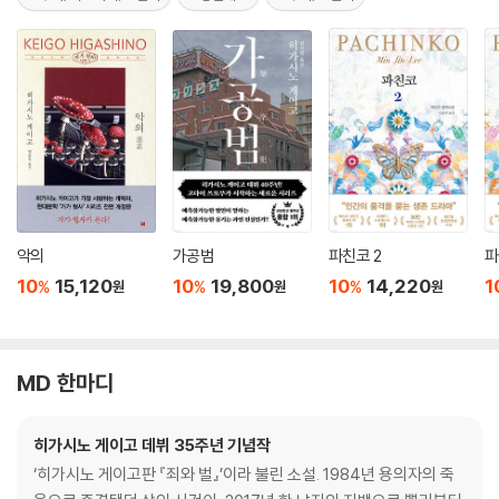
악의
가공범
파친코 2
파
10
15,120
10
19,800
10
14,220
1
%
%
%
원
원
원
MD 한마디
히가시노 게이고 데뷔 35주년 기념작
‘히가시노 게이고판 『죄와 벌』’이라 불린 소설. 1984년 용의자의 죽