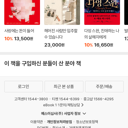
사랑에는 돈이 들어
헤어진 사람만 입주할
다잉 스완, 친애하는 나
발
수 있습니다
의 살해자에게
10
13,500
1
%
원
23,000
10
16,650
%
원
원
이 책을 구입하신 분들이 산 분야 책
로그인
최근 본 상품
주문/배송
고객센터 1544-3800
티켓 1544-6399
중고샵 1566-4295
eBook 1:1문의/채팅상담
예스이십사(주) 사업자 정보
이용약관
개인정보처리방침
청소년보호정책
PC버전
회사소개
거래처관계자께