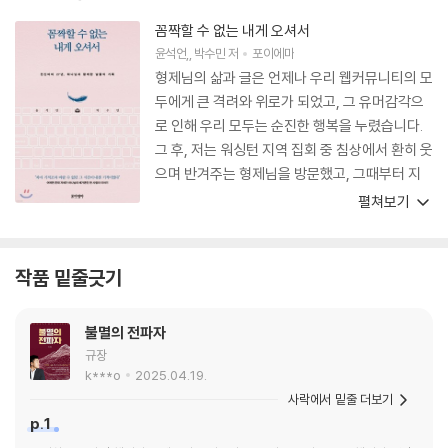
꼼짝할 수 없는 내게 오셔서
윤석언
,
박수민
저
포이에마
형제님의 삶과 글은 언제나 우리 웹커뮤니티의 모
두에게 큰 격려와 위로가 되었고, 그 유머감각으
로 인해 우리 모두는 순진한 행복을 누렸습니다.
그 후, 저는 워싱턴 지역 집회 중 침상에서 환히 웃
으며 반겨주는 형제님을 방문했고, 그때부터 지
금까지 형제님은 저를 위하여 가장 많이 기도해주
펼쳐보기
는 동역자이자 소중한 친구로 함께하고 계십니다.
지금도 눈만 감으면, 그 미소 짓는 얼굴이 생각나
는 하나님의 사람입니다. 이번 책을 통하여, 형제
작품 밑줄긋기
님의 삶 구석구석에 묻어 있는 주님의 손자국을
많은 이에게 나눌 수 있게 하신 하나님께 진심으
불멸의 전파자
로 감사합니다. 이로 인해 수많은 사람들이 하나
규장
님의 신실하심을 다시 목격하고, 야곱과 같이 주
k***o
2025.04.19.
님이 계신 곳은 ‘여기’(창세기 28:17)라고 새로이
사락에서 밑줄 더보기
고백하게 되기를 기대합니다.
p.1