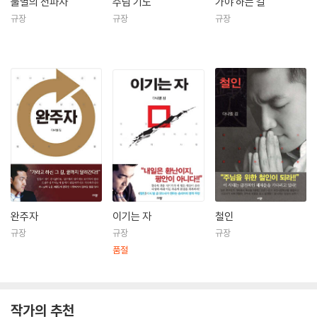
불멸의 전파자
주님 기도
가야 하는 길
는, 국제학교에 다니던 중학생 시절부터 매주 후쿠오카 시내에서 복음을
규장
규장
규장
전하며 전도자의 삶을 살기 시작했다. 이후 미국으로 건너가 찰스턴에 위
치한 더 시타델(The Citadel)에 입학, 졸업 후 시카고 트리니티신학대학
원(Trinity Evangelical Divinity School, M. Div.)을 다니며 한인교회
전도사로 사역했고, 2007년 2월 미국 남침례교단에서 목사 안수를 받았
다. 현재 ‘복음, 선교, 다시 오심’이라는 가치를 내걸고 온전한 예배자를 길
러내는 예수세대운동(JGM: Jesus Generation Movement)의 대표
를 맡고 있다.
완주자
이기는 자
철인
규장
규장
규장
품절
작가의 추천