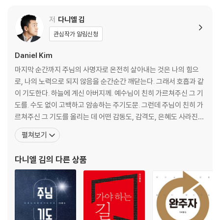
PART 3 주님이 부르신 자, 평강을 누리리라
저
다니엘 김
07 하나님의 침묵 앞에서
관심작가 알림신청
08 여호와를 경외하는 법
09 감사 속에서 누리는 안식
Daniel Kim
마지막 순간까지 주님의 사명자로 온전히 살아내는 것은 나의 힘으
PART 4 마지막 때를 사는 자, 위로를 받으리라
로, 나의 노력으로 되지 않음을 순간순간 깨닫는다. 그래서 호흡과 같
이 기도한다. 하늘에 계신 아버지께. 예수님이 친히 가르쳐주신 그 기
10 지금은 노아의 때
도를. 수도 없이 고백하고 암송하는 주기도문. 그런데 주님이 친히 가
11 모든 위로의 하나님
르쳐주신 그 기도를 올리는 데 어떤 감동도, 감격도, 은혜도 사라진
지 오래다. 그러나 저자는 경험했다. 주기도문으로 깊이 들어갈 때 영
펼쳐보기
에필로그
혼이 소생되는 것을. 그 은혜를 함께 나누고자 주기도문의 간구 하나
하나를 깊이 묵상함으로 세심하게 살펴, 그 안에 담긴 하나님의 뜻과
다니엘 김
의 다른 상품
계획, 우리를 향하신 주님의 마음을 전한다.