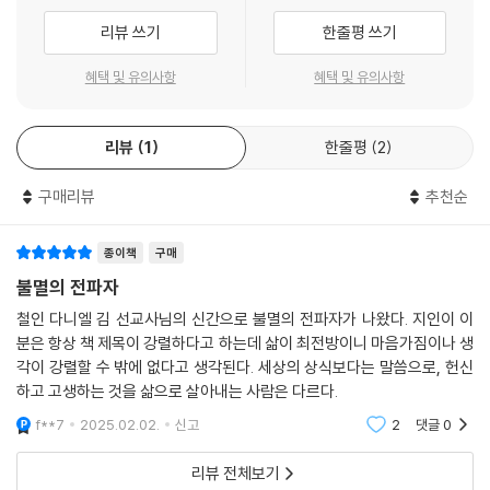
다.
련이며, 쉽게 타격받고 금이 간다. 쉽게 상처받고 아파한다. 그래서 때로는
리뷰 쓰기
한줄평 쓰기
--- p.103
주저앉아 오랫동안 일어나지 못할 때도 있다. 하나님은 왜 질그릇 같은 우
리 안에 복음을 담으신 것일까? 하나님은 왜 연약하고 누추하고 부족한 우
혜택 및 유의사항
혜택 및 유의사항
모든 죄는 크고 작고를 떠나서 하나님의 은혜로 용서받는다. 모든 죄는 크
리에게 복음 전파를 맡기신 것일까?
고 작고를 떠나서 예수님의 희생으로 용서받는 것이다.
--- p.116
리뷰
1
한줄평
2
우리가 이 보배를 질그릇에 가졌으니 이는 심히 큰 능력은 하나님께 있고
우리에게 있지 아니함을 알게 하려 함이라 고후 4:7
복음이 약속하는 행복은 환경의 변화를 우선으로 하지 않는다. 심령의 변
구매리뷰
추천순
화를 우선으로 한다. 따라서 답답하고 숨 막히는 시절이 오히려 주의 목전
보배를 질그릇에 주신 까닭은 심히 큰 능력은 우리가 아닌 하나님께 있음
으로 나아가는 기회라는 사실을 아는 것이 우리에게 요구된다. 이러한 관
을 나타내기 위해서다. 즉, 우리의 연약함은 장애물이 아니라 오히려 우리
종이책
구매
점에서 모든 상황을 바라보게 되면, 오늘에 대해 불평할 것이 하나도 없다.
가 하나님께 선택된 자격 조건이라는 뜻이다. 중요한 것은 그 누구도, 그 무
불멸의 전파자
--- p.138
엇도 하나님을 막을 수 없다는 것이다. 불멸의 복음을 담고 있는 우리를 누
철인 다니엘 김 선교사님의 신간으로 불멸의 전파자가 나왔다. 지인이 이
구도 막을 수 없다!
분은 항상 책 제목이 강렬하다고 하는데 삶이 최전방이니 마음가짐이나 생
고난은 하나님께 집중하는 시간이다. 비록 주님의 음성이 잘 들리지 않고
- 본문 중에서
각이 강렬할 수 밖에 없다고 생각된다. 세상의 상식보다는 말씀으로, 헌신
주님의 얼굴이 잘 보이지 않아도 말이다. 고난은 사람의 음성에 귀를 기울
하고 고생하는 것을 삶으로 살아내는 사람은 다르다.
이는 시간이 아님을 기억하길 바란다.
f**7
2025.02.02.
신고
2
댓글
0
--- p.156
리뷰 전체보기
하나님께서 하나님을 경외하는 자를 이렇게까지 지키실진대, 우리에겐 하