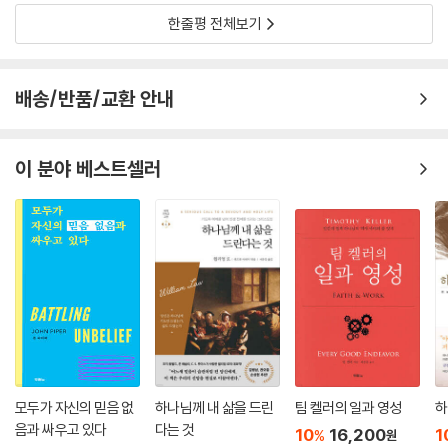
한줄평 전체보기
배송/반품/교환 안내
이 분야 베스트셀러
모두가 자신의 믿음 없
하나님께 내 삶을 드린
팀 켈러의 일과 영성
하
음과 싸우고 있다
다는 것
10
16,200
1
%
원