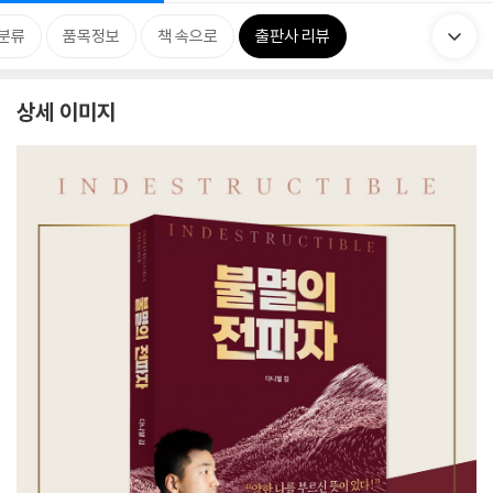
분류
품목정보
책 속으로
출판사 리뷰
상세 이미지