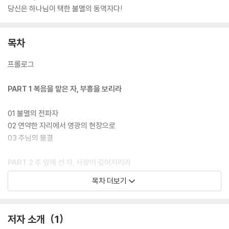
당신은 하나님이 택한 불멸의 동역자다!
목차
프롤로그
PART 1 복음을 맡은 자, 부흥을 보리라
01 불멸의 전파자
02 연약한 자리에서 영광의 현장으로
03 주님의 물결
PART 2 주 앞에 선 자, 사랑이 깊어지리라
목차 더보기
04 주님이 오신 이유
05 너는 나에게 무얼 주었느냐
06 문지기의 하루
저자 소개
1