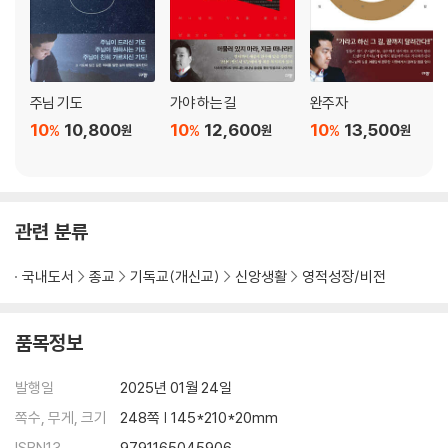
주님 기도
가야 하는 길
완주자
10
10,800
10
12,600
10
13,500
%
%
%
원
원
원
관련 분류
국내도서
종교
기독교(개신교)
신앙생활
영적성장/비전
품목정보
발행일
2025년 01월 24일
쪽수, 무게, 크기
248쪽 | 145*210*20mm
ISBN13
9791165045906