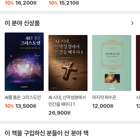
10
16,200
10
15,210
%
%
원
원
이 분야 신상품
AI를 품은 그리스도인
AI 시대, 신약성경에서
마지막 파수꾼
시
인간을 배우다 1
10
13,500
12,000
1
%
원
원
26,900
원
이 책을 구입하신 분들이 산 분야 책