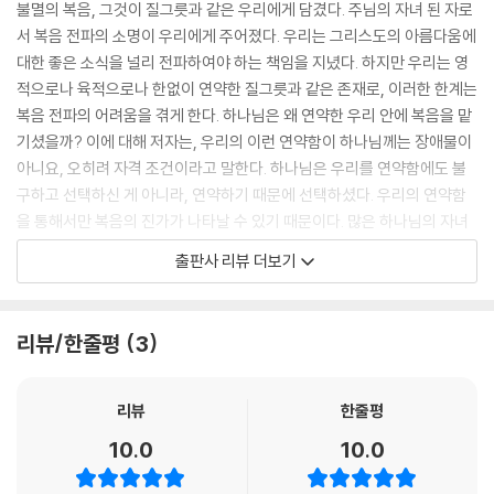
불멸의 복음, 그것이 질그릇과 같은 우리에게 담겼다. 주님의 자녀 된 자로
--- p.50
서 복음 전파의 소명이 우리에게 주어졌다. 우리는 그리스도의 아름다움에
대한 좋은 소식을 널리 전파하여야 하는 책임을 지녔다. 하지만 우리는 영
참된 영적 치유와 성장과 변화와 축복과 새롭게 됨은 주님을 떠나서는 절
적으로나 육적으로나 한없이 연약한 질그릇과 같은 존재로, 이러한 한계는
대로 이루어질 수 없다. 주님의 영광과 임재가 돌아오지 않는 한, 새로운 생
복음 전파의 어려움을 겪게 한다. 하나님은 왜 연약한 우리 안에 복음을 맡
명력은 절대로 발휘될 수 없다.
기셨을까? 이에 대해 저자는, 우리의 이런 연약함이 하나님께는 장애물이
--- p.61
아니요, 오히려 자격 조건이라고 말한다. 하나님은 우리를 연약함에도 불
구하고 선택하신 게 아니라, 연약하기 때문에 선택하셨다. 우리의 연약함
이제, 우리는 주님의 영광을 되찾아야 한다. 주님의 임재를 향하여 갈망해
을 통해서만 복음의 진가가 나타날 수 있기 때문이다. 많은 하나님의 자녀
야 한다. 주님의 얼굴을 향하여 목말라야 한다. 주님과의 교제를 위하여 생
들이 자신의 연약함으로 낙심한다. 그러나 저자는 낙심할 필요 없다며 하
출판사 리뷰 더보기
명을 걸어야 한다. 그러면 내 안에서 생수가 터져 나올 것이요, 나만 살리는
나님의 위로를 전한다. 우리는 연약해도 우리 안에 담긴 복음은 불멸이다.
것이 아니라 나를 통하여 강을 이루고, 열방을 변화시킬 것이다.
우리는 깨어지고 넘어지지만, 우리와 함께하시는 하나님께서 다시 일으켜
--- p.73
세워주신다. 그렇기에 우리는 다시 한번 힘을 내서 주의 복음을 감당하는
리뷰/한줄평
3
‘불멸의 전파자’로 나아갈 수 있다.
주님이 우리에게 가장 원하시는 것은 주님을 사랑하는 것이다. 이것은 시
대가 아무리 변해도 절대 변하지 않는 우리의 본분이며, 나이가 아무리 들
우리는 연약하지만
리뷰
한줄평
어도 절대 쇠하지 않는 우리의 존재 이유다. 시간이 흘러도 주님을 이전보
우리 안에 담긴 복음은 누구도 막을 수 없다!
10.0
10.0
다 더 사랑하는 것은 우리에게 주어진 거룩한 임무이며, 세상이 없어져도
주님을 어제보다 더 사랑하는 것은 우리 인생이 이루어내야 하는 작품이
우리는 질그릇이다. 그래서 낡아간다. 쇠하여간다. 또 연약하다. 깨지기 마