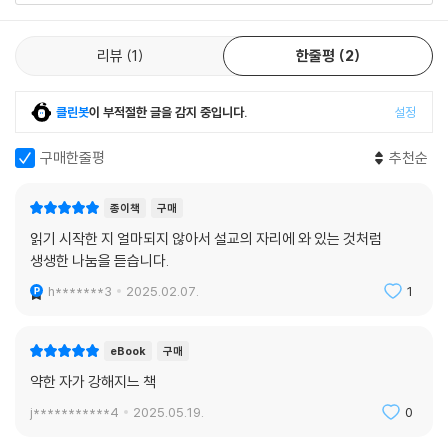
나님께 운명을 걸지 못할 이유가 없다. 젊은 사자는 궁핍하여 주릴지라도
여호와를 찾는 자는 모든 좋은 것에 부족함이 없을 것이다!
리뷰
1
한줄평
2
--- p.184
이러한 감사와 안식의 자리로, 그리하여 참된 예배의 자리로 나아가길 소
클린봇
이 부적절한 글을 감지 중입니다.
설정
망한다. 악화되어 가는 시대적 현실 속에서도 주께서 일으켜 세우시고 앞
구매한줄평
추천순
으로 전진하게 하시는 ‘불멸의 전파자’가 되길 기도한다.
--- p.201
종이책
구매
이 시대에 믿음을 지키며 살아간다고 하는 것은 결코 쉬운 일이 아니다. 그
읽기 시작한 지 얼마되지 않아서 설교의 자리에 와 있는 것처럼
러나 죄가 많은 곳에 은혜가 많다고 하셨다. 이 땅에 죄가 흥건하면 흥건할
생생한 나눔을 듣습니다.
수록, 주께서 남은 주의 백성에게 부어주시는 은혜도 더욱 크실 것이다.
h*******3
2025.02.07.
1
--- p.221
eBook
구매
약한 자가 강해지느 책
j***********4
2025.05.19.
0