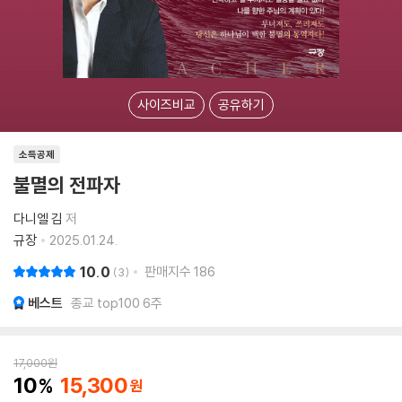
사이즈비교
공유하기
소득공제
불멸의 전파자
다니엘 김
저
규장
2025.01.24.
10.0
판매지수
186
3
베스트
종교 top100 6주
17,000
원
10
15,300