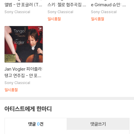
앨범 - 얀 포글러 (Th
스키: 첼로 협주곡집 -
e Grimaud 슈만: 환
e Dvorak Album)
우울한 세레나데, 로코
상소품집, 시인의 사랑
Sony Classical
Sony Classical
Sony Classical
코 변주곡, 플로렌스의
[첼로와 피아노 이중
일시품절
일시품절
추억 [현악 육중주] (T
주] 얀 포글러, 엘렌 그
chaikovsky: Seren
뤼모 (Schumann: Fa
ade Melancolique,
ntasiestucke, Dich
Rococo Variations,
terliebe, Andante u
Souvenir de Floren
nd Variationen)
ce) 얀 포글러
Jan Vogler 피아졸라:
탱고 연주집 - 얀 포글
러 (Tango! Astor Pi
Sony Classical
azzolla)
일시품절
아티스트에게 한마디
댓글
0
건
댓글쓰기