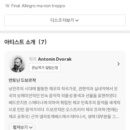
IV. Final. Allegro ma non troppo
디스크 더보기
아티스트 소개
7
작곡
Antonin Dvorak
관심작가 알림신청
안토닌 드보르작
낭만주의 시대에 활동한 체코의 작곡가로, 관현악과 실내악에서 모
국의 보헤미안적인 민속 음악적 작품성 풍색과 선율을 표현하였다.
베드르지흐 스메타나에 의하여 확립된 체코 민족주의 음악을 세계적
으로 만든 음악가이다. 드보르작은 오스트리아 제국 프라하(현재는
체코 공화국) 근처 넬라호제베스에서 태어나서, 생애 대부분을 그곳
에서 보냈다. 드보르작은 즈로니체에 있는 외삼촌과 리마 선생이 부
펼쳐보기