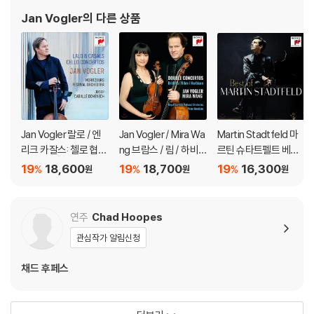
Jan Vogler
의 다른 상품
Jan Vogler 랄로 / 엔
Jan Vogler / Mira Wa
Martin Stadtfeld 마
리크 카잘스: 첼로 협주
ng 브람스 / 림 / 하비
르틴 슈타트펠트 베스
곡 (Lalo / Casals: Cel
슨: 이중 협주곡집 (Bra
트 앨범 (Best of Mart
19
18,600
19
18,700
19
16,300
%
%
%
원
원
원
lo Concertos)
hms / Rihm / Harbis
in Stadtfeld)
on: Double Concert
os)
연주
Chad Hoopes
관심작가 알림신청
채드 후페스