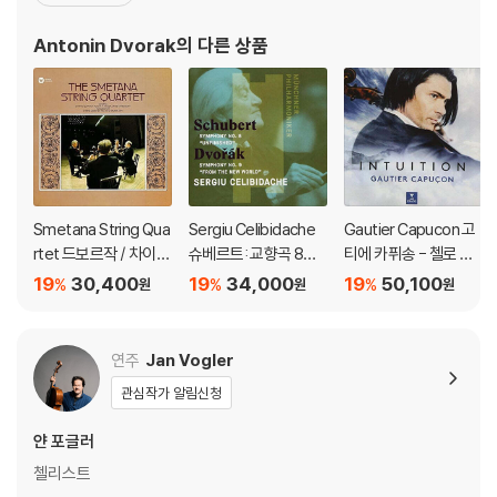
친을 설득한 보람으로 1857년 16세에 프라하의 오르간학교에 입학
하여 정식으로 음악가가 되는 길을 걷게 되었다. 프라하에서는 오르
Antonin Dvorak
의 다른 상품
간 학교에서의 교육보다도 학우이며 훗날의 지휘자 칼레르 벤달과
Smetana String Qua
Sergiu Celibidache
Gautier Capucon 고
rtet 드보르작 / 차이코
슈베르트: 교향곡 8번
티에 카퓌송 - 첼로 소
프스키: 현악 사중주 (D
'미완성' / 드보르작: 교
품집 '인투이션' (Intuiti
19
30,400
19
34,000
19
50,100
%
%
%
원
원
원
vorak: String Quarte
향곡 9번 '신세계로부
on) [UHQCD]
t No.12 Op.96 'Ameri
터' ((Schubert: Unfin
can' / Tchaikovsky:
ished Symphony / D
연주
Jan Vogler
Quartet No.1 Op.11)
vorak: From the Ne
관심작가 알림신청
[HQCD]
w World) [UHQCD]
얀 포글러
첼리스트