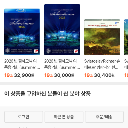
pring", 9 'Kreutzer" &
3)
2026 빈 필하모닉 여
2026 빈 필하모닉 여
Sviatoslav Richter 슈
Sv
름음악회 (Summer Ni
름음악회 (Summer Ni
베르트: 방랑자의 환상
베
ght Concert 2026)
ght Concert 2026)
곡 (Schubert: Wand
'송
19
32,900
19
30,000
19
30,400
1
%
%
%
원
원
원
[Blu-ray]
[DVD]
erer Fantasy) [HQC
no
D]
u
이 상품을 구입하신 분들이 산 분야 상품
로그인
최근 본 상품
주문/배송