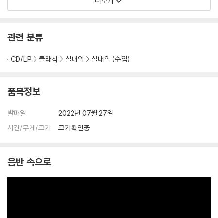
더보기
관련 분류
CD/LP
클래식
실내악
실내악 (수입)
품목정보
발매일
2022년 07월 27일
시간/무게/크기
크기확인중
음반 속으로