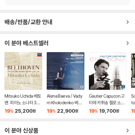
배송/반품/교환 안내
이 분야 베스트셀러
Mitsuko Uchida 베토
Alena Baeva / Vady
Gautier Capucon 고
S
벤: 피아노 소나타 30-
m Kholodenko 베토
티에 카퓌송 첼로 소품
t
32번 (Beethoven: Pi
벤: 바이올린 소나타 5
집 (Emotions)
주
19
25,200
19
22,900
19
19,700
1
%
%
%
원
원
원
ano Sonatas Opp 10
번 '봄', 9번 '크로이처',
Bo
9 110 & 111)
3번 (Beethoven: Vio
n
lin Sonatas Nos. 5 "S
77
이 분야 신상품